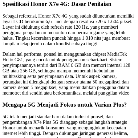
Spesifikasi Honor X7e 4G: Dasar Penilaian
Sebagai referensi, Honor X7e 4G yang sudah diluncurkan memiliki
layar LCD berukuran 6,61 inci dengan resolusi 720 x 1.604 piksel.
Layar ini didukung oleh refresh rate 120 Hz, yang memberi
pengguna pengalaman menonton dan bermain game yang lebih
halus. Tingkat kecerahan puncak hingga 1.010 nits juga membuat
tampilan tetap jernih dalam kondisi cahaya tinggi.
Dalam hal performa, ponsel ini menggunakan chipset MediaTek
Helio G81, yang cocok untuk penggunaan sehari-hari. Sistem
penyimpanannya terdiri dari RAM 6 GB dan memori internal 128
GB atau 256 GB, sehingga mampu memenuhi kebutuhan
multitasking serta penyimpanan data. Untuk aspek kamera,
perangkat ini dilengkapi dengan sensor utama 50 megapiksel dan
kamera depan 5 megapiksel, yang memudahkan pengguna dalam
memotret diri sendiri atau berkomunikasi melalui panggilan video.
Mengapa 5G Menjadi Fokus untuk Varian Plus?
5G telah menjadi standar baru dalam industri ponsel, dan
pengembangan X7e Plus 5G dianggap sebagai langkah strategis
Honor untuk menarik konsumen yang menginginkan kecepatan
internet lebih tinggi. Dengan dukungan jaringan generasi kelima,