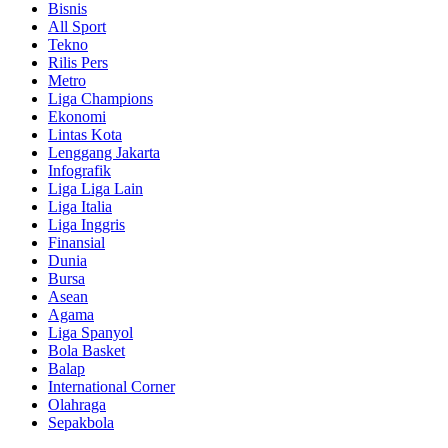
Bisnis
All Sport
Tekno
Rilis Pers
Metro
Liga Champions
Ekonomi
Lintas Kota
Lenggang Jakarta
Infografik
Liga Liga Lain
Liga Italia
Liga Inggris
Finansial
Dunia
Bursa
Asean
Agama
Liga Spanyol
Bola Basket
Balap
International Corner
Olahraga
Sepakbola