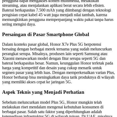
pengguna dapat mengakses konten multimedia, melakukan
streaming, atau menjalankan aplikasi berat secara lebih efisien.
Baterai berkapasitas 7.500 mAh yang diimbangi dengan teknologi
pengisian cepat kabel 45 watt juga menjadi nilai tambah, karena
memungkinkan pengguna memperpanjang waktu pakai tanpa harus
sering mengisi daya.
Persaingan di Pasar Smartphone Global
Dalam konteks pasar global, Honor X7e Plus 5G berpotensi
bersaing dengan berbagai merek ternama yang sudah meluncurkan
perangkat serupa. Misalnya, produsen lain seperti Samsung atau
Xiaomi menawarkan model dengan fitur serupa seperti 5G dan
baterai berkapasitas besar. Namun, keunggulan Honor terletak pada
harga yang kompetitif dan desain yang cukup menarik untuk
segmen pasar yang lebih luas. Dengan memperkenalkan varian Plus,
Honor berharap bisa meningkatkan daya tarik produknya di wilayah
yang memiliki akses cepat ke jaringan 5G.
Aspek Teknis yang Menjadi Perhatian
Sebelum meluncurkan model Plus 5G, Honor mungkin telah
melakukan riset mendalam mengenai kebutuhan konsumen di
berbagai pasar. Salah satu faktor yang diperhitungkan adalah
ketersediaan infrastruktur 5G di wilayah tujuan. Di UAE, misalnya,