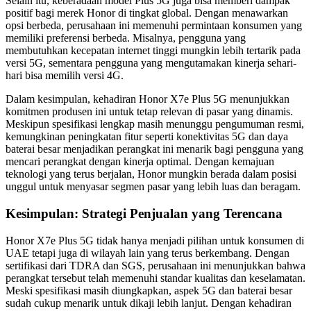
Selain itu, keberadaan model Plus 5G juga bisa memberi dampak
positif bagi merek Honor di tingkat global. Dengan menawarkan
opsi berbeda, perusahaan ini memenuhi permintaan konsumen yang
memiliki preferensi berbeda. Misalnya, pengguna yang
membutuhkan kecepatan internet tinggi mungkin lebih tertarik pada
versi 5G, sementara pengguna yang mengutamakan kinerja sehari-
hari bisa memilih versi 4G.
Dalam kesimpulan, kehadiran Honor X7e Plus 5G menunjukkan
komitmen produsen ini untuk tetap relevan di pasar yang dinamis.
Meskipun spesifikasi lengkap masih menunggu pengumuman resmi,
kemungkinan peningkatan fitur seperti konektivitas 5G dan daya
baterai besar menjadikan perangkat ini menarik bagi pengguna yang
mencari perangkat dengan kinerja optimal. Dengan kemajuan
teknologi yang terus berjalan, Honor mungkin berada dalam posisi
unggul untuk menyasar segmen pasar yang lebih luas dan beragam.
Kesimpulan: Strategi Penjualan yang Terencana
Honor X7e Plus 5G tidak hanya menjadi pilihan untuk konsumen di
UAE tetapi juga di wilayah lain yang terus berkembang. Dengan
sertifikasi dari TDRA dan SGS, perusahaan ini menunjukkan bahwa
perangkat tersebut telah memenuhi standar kualitas dan keselamatan.
Meski spesifikasi masih diungkapkan, aspek 5G dan baterai besar
sudah cukup menarik untuk dikaji lebih lanjut. Dengan kehadiran