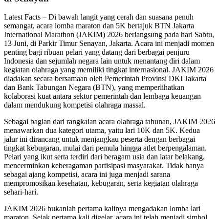
Latest Facts – Di bawah langit yang cerah dan suasana penuh
semangat, acara lomba maraton dan 5K bertajuk BTN Jakarta
International Marathon (JAKIM) 2026 berlangsung pada hari Sabtu,
13 Juni, di Parkir Timur Senayan, Jakarta. Acara ini menjadi momen
penting bagi ribuan pelari yang datang dari berbagai penjuru
Indonesia dan sejumlah negara lain untuk menantang diri dalam
kegiatan olahraga yang memiliki tingkat internasional. JAKIM 2026
diadakan secara bersamaan oleh Pemerintah Provinsi DKI Jakarta
dan Bank Tabungan Negara (BTN), yang memperlihatkan
kolaborasi kuat antara sektor pemerintah dan lembaga keuangan
dalam mendukung kompetisi olahraga massal.
Sebagai bagian dari rangkaian acara olahraga tahunan, JAKIM 2026
menawarkan dua kategori utama, yaitu lari 10K dan 5K. Kedua
jalur ini dirancang untuk menjangkau peserta dengan berbagai
tingkat kebugaran, mulai dari pemula hingga atlet berpengalaman.
Pelari yang ikut serta terdiri dari beragam usia dan latar belakang,
mencerminkan keberagaman partisipasi masyarakat. Tidak hanya
sebagai ajang kompetisi, acara ini juga menjadi sarana
mempromosikan kesehatan, kebugaran, serta kegiatan olahraga
sehari-hari.
JAKIM 2026 bukanlah pertama kalinya mengadakan lomba lari
maraton. Sejak pertama kali digelar, acara ini telah menjadi simbol