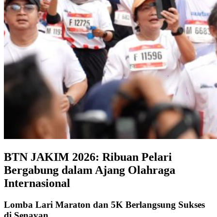
BTN JAKIM 2026: Ribuan Pelari
Bergabung dalam Ajang Olahraga
Internasional
Lomba Lari Maraton dan 5K Berlangsung Sukses
di Senayan