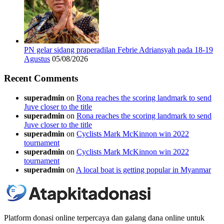
PN gelar sidang praperadilan Febrie Adriansyah pada 18-19
Agustus
05/08/2026
Recent Comments
superadmin
on
Rona reaches the scoring landmark to send
Juve closer to the title
superadmin
on
Rona reaches the scoring landmark to send
Juve closer to the title
superadmin
on
Cyclists Mark McKinnon win 2022
tournament
superadmin
on
Cyclists Mark McKinnon win 2022
tournament
superadmin
on
A local boat is getting popular in Myanmar
Platform donasi online terpercaya dan galang dana online untuk