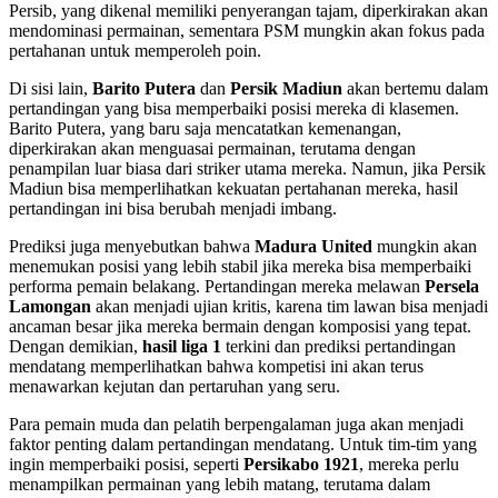
Persib, yang dikenal memiliki penyerangan tajam, diperkirakan akan
mendominasi permainan, sementara PSM mungkin akan fokus pada
pertahanan untuk memperoleh poin.
Di sisi lain,
Barito Putera
dan
Persik Madiun
akan bertemu dalam
pertandingan yang bisa memperbaiki posisi mereka di klasemen.
Barito Putera, yang baru saja mencatatkan kemenangan,
diperkirakan akan menguasai permainan, terutama dengan
penampilan luar biasa dari striker utama mereka. Namun, jika Persik
Madiun bisa memperlihatkan kekuatan pertahanan mereka, hasil
pertandingan ini bisa berubah menjadi imbang.
Prediksi juga menyebutkan bahwa
Madura United
mungkin akan
menemukan posisi yang lebih stabil jika mereka bisa memperbaiki
performa pemain belakang. Pertandingan mereka melawan
Persela
Lamongan
akan menjadi ujian kritis, karena tim lawan bisa menjadi
ancaman besar jika mereka bermain dengan komposisi yang tepat.
Dengan demikian,
hasil liga 1
terkini dan prediksi pertandingan
mendatang memperlihatkan bahwa kompetisi ini akan terus
menawarkan kejutan dan pertaruhan yang seru.
Para pemain muda dan pelatih berpengalaman juga akan menjadi
faktor penting dalam pertandingan mendatang. Untuk tim-tim yang
ingin memperbaiki posisi, seperti
Persikabo 1921
, mereka perlu
menampilkan permainan yang lebih matang, terutama dalam