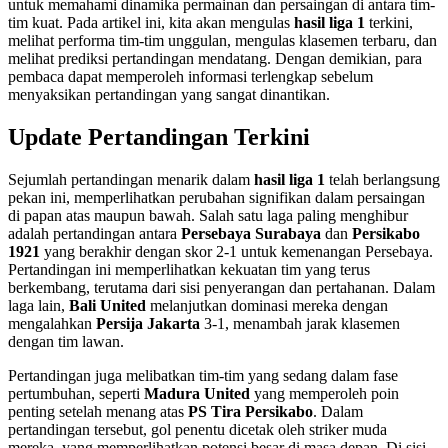
untuk memahami dinamika permainan dan persaingan di antara tim-
tim kuat. Pada artikel ini, kita akan mengulas
hasil liga 1
terkini,
melihat performa tim-tim unggulan, mengulas klasemen terbaru, dan
melihat prediksi pertandingan mendatang. Dengan demikian, para
pembaca dapat memperoleh informasi terlengkap sebelum
menyaksikan pertandingan yang sangat dinantikan.
Update Pertandingan Terkini
Sejumlah pertandingan menarik dalam
hasil liga 1
telah berlangsung
pekan ini, memperlihatkan perubahan signifikan dalam persaingan
di papan atas maupun bawah. Salah satu laga paling menghibur
adalah pertandingan antara
Persebaya Surabaya
dan
Persikabo
1921
yang berakhir dengan skor 2-1 untuk kemenangan Persebaya.
Pertandingan ini memperlihatkan kekuatan tim yang terus
berkembang, terutama dari sisi penyerangan dan pertahanan. Dalam
laga lain,
Bali United
melanjutkan dominasi mereka dengan
mengalahkan
Persija Jakarta
3-1, menambah jarak klasemen
dengan tim lawan.
Pertandingan juga melibatkan tim-tim yang sedang dalam fase
pertumbuhan, seperti
Madura United
yang memperoleh poin
penting setelah menang atas
PS Tira Persikabo
. Dalam
pertandingan tersebut, gol penentu dicetak oleh striker muda
mereka, yang memperlihatkan potensi besar di masa depan. Di sisi