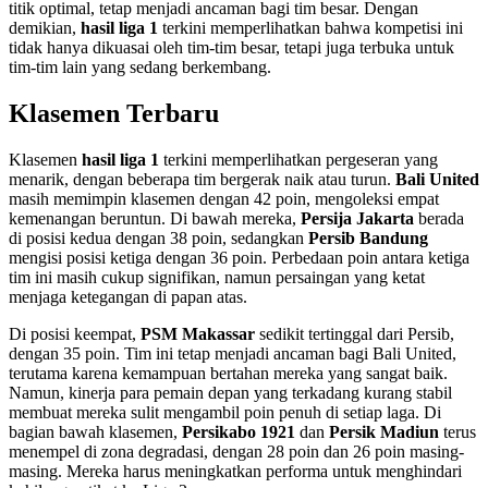
titik optimal, tetap menjadi ancaman bagi tim besar. Dengan
demikian,
hasil liga 1
terkini memperlihatkan bahwa kompetisi ini
tidak hanya dikuasai oleh tim-tim besar, tetapi juga terbuka untuk
tim-tim lain yang sedang berkembang.
Klasemen Terbaru
Klasemen
hasil liga 1
terkini memperlihatkan pergeseran yang
menarik, dengan beberapa tim bergerak naik atau turun.
Bali United
masih memimpin klasemen dengan 42 poin, mengoleksi empat
kemenangan beruntun. Di bawah mereka,
Persija Jakarta
berada
di posisi kedua dengan 38 poin, sedangkan
Persib Bandung
mengisi posisi ketiga dengan 36 poin. Perbedaan poin antara ketiga
tim ini masih cukup signifikan, namun persaingan yang ketat
menjaga ketegangan di papan atas.
Di posisi keempat,
PSM Makassar
sedikit tertinggal dari Persib,
dengan 35 poin. Tim ini tetap menjadi ancaman bagi Bali United,
terutama karena kemampuan bertahan mereka yang sangat baik.
Namun, kinerja para pemain depan yang terkadang kurang stabil
membuat mereka sulit mengambil poin penuh di setiap laga. Di
bagian bawah klasemen,
Persikabo 1921
dan
Persik Madiun
terus
menempel di zona degradasi, dengan 28 poin dan 26 poin masing-
masing. Mereka harus meningkatkan performa untuk menghindari