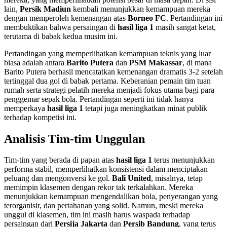
lain,
Persik Madiun
kembali menunjukkan kemampuan mereka
dengan memperoleh kemenangan atas
Borneo FC
. Pertandingan ini
membuktikan bahwa persaingan di
hasil liga 1
masih sangat ketat,
terutama di babak kedua musim ini.
Pertandingan yang memperlihatkan kemampuan teknis yang luar
biasa adalah antara
Barito Putera
dan
PSM Makassar
, di mana
Barito Putera berhasil mencatatkan kemenangan dramatis 3-2 setelah
tertinggal dua gol di babak pertama. Keberanian pemain tim tuan
rumah serta strategi pelatih mereka menjadi fokus utama bagi para
penggemar sepak bola. Pertandingan seperti ini tidak hanya
memperkaya
hasil liga 1
tetapi juga meningkatkan minat publik
terhadap kompetisi ini.
Analisis Tim-tim Unggulan
Tim-tim yang berada di papan atas
hasil liga 1
terus menunjukkan
performa stabil, memperlihatkan konsistensi dalam menciptakan
peluang dan mengonversi ke gol.
Bali United
, misalnya, tetap
memimpin klasemen dengan rekor tak terkalahkan. Mereka
menunjukkan kemampuan mengendalikan bola, penyerangan yang
terorganisir, dan pertahanan yang solid. Namun, meski mereka
unggul di klasemen, tim ini masih harus waspada terhadap
persaingan dari
Persija Jakarta
dan
Persib Bandung
, yang terus