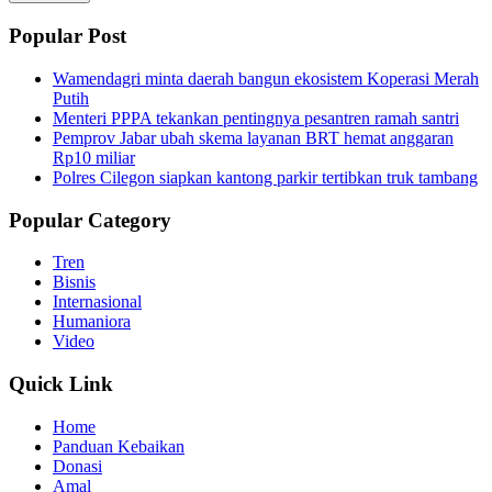
Popular Post
Wamendagri minta daerah bangun ekosistem Koperasi Merah
Putih
Menteri PPPA tekankan pentingnya pesantren ramah santri
Pemprov Jabar ubah skema layanan BRT hemat anggaran
Rp10 miliar
Polres Cilegon siapkan kantong parkir tertibkan truk tambang
Popular Category
Tren
Bisnis
Internasional
Humaniora
Video
Quick Link
Home
Panduan Kebaikan
Donasi
Amal