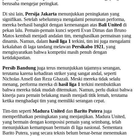
berusaha mengejar peringkat.
Di sisi lain,
Persija Jakarta
menunjukkan peningkatan yang
signifikan. Setelah sebelumnya mengalami penurunan performa,
mereka berhasil bangkit dengan kemenangan atas
Bali United
di
pekan lalu. Pemain-pemain kunci seperti Evan Dimas dan Bruno
Matos kembali menjadi andalan tim, menghasilkan permainan yang
dinamis. Namun, dalam
hasil liga 1
terkini, tim ini juga mengalami
kekalahan di laga tandang melawan
Persikabo 1921
, yang
mengisyaratkan bahwa kompetisi masih penuh dengan
ketidakpastian.
Persib Bandung
juga terus menunjukkan tajamnya serangan,
terutama karena kehadiran striker yang sangat andal, seperti
Nicholas Ansell dan Reza Ghazali. Meski mereka tidak selalu
menang, performa mereka di
hasil liga 1
terkini membuktikan
bahwa mereka tidak mudah ditemukan. Namun, perlu diakui bahwa
kinerja para pemain belakang masih menjadi titik lemah, terutama
ketika menghadapi tim yang memiliki serangan cepat.
Tim-tim seperti
Madura United
dan
Barito Putera
juga
memperlihatkan peningkatan yang menjanjikan. Madura United,
yang bermain dengan komposisi pemain yang seimbang, telah
menunjukkan kemampuan bermain di liga nasional. Sementara
Barito Putera, yang secara teknis belum benar-benar menemukan