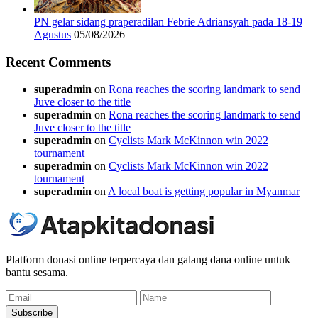
PN gelar sidang praperadilan Febrie Adriansyah pada 18-19
Agustus
05/08/2026
Recent Comments
superadmin
on
Rona reaches the scoring landmark to send
Juve closer to the title
superadmin
on
Rona reaches the scoring landmark to send
Juve closer to the title
superadmin
on
Cyclists Mark McKinnon win 2022
tournament
superadmin
on
Cyclists Mark McKinnon win 2022
tournament
superadmin
on
A local boat is getting popular in Myanmar
Platform donasi online terpercaya dan galang dana online untuk
bantu sesama.
Email
Name
Subscribe