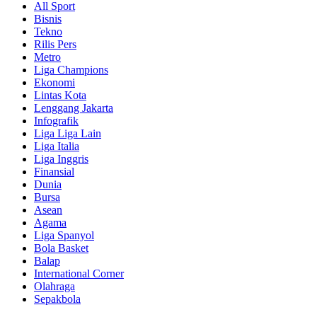
All Sport
Bisnis
Tekno
Rilis Pers
Metro
Liga Champions
Ekonomi
Lintas Kota
Lenggang Jakarta
Infografik
Liga Liga Lain
Liga Italia
Liga Inggris
Finansial
Dunia
Bursa
Asean
Agama
Liga Spanyol
Bola Basket
Balap
International Corner
Olahraga
Sepakbola