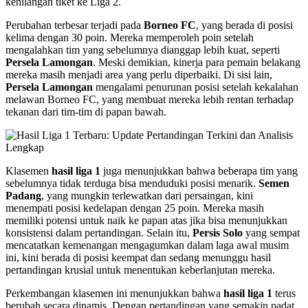
kehilangan tiket ke Liga 2.
Perubahan terbesar terjadi pada
Borneo FC
, yang berada di posisi
kelima dengan 30 poin. Mereka memperoleh poin setelah
mengalahkan tim yang sebelumnya dianggap lebih kuat, seperti
Persela Lamongan
. Meski demikian, kinerja para pemain belakang
mereka masih menjadi area yang perlu diperbaiki. Di sisi lain,
Persela Lamongan
mengalami penurunan posisi setelah kekalahan
melawan Borneo FC, yang membuat mereka lebih rentan terhadap
tekanan dari tim-tim di papan bawah.
Klasemen
hasil liga 1
juga menunjukkan bahwa beberapa tim yang
sebelumnya tidak terduga bisa menduduki posisi menarik.
Semen
Padang
, yang mungkin terlewatkan dari persaingan, kini
menempati posisi kedelapan dengan 25 poin. Mereka masih
memiliki potensi untuk naik ke papan atas jika bisa menunjukkan
konsistensi dalam pertandingan. Selain itu,
Persis Solo
yang sempat
mencatatkan kemenangan mengagumkan dalam laga awal musim
ini, kini berada di posisi keempat dan sedang menunggu hasil
pertandingan krusial untuk menentukan keberlanjutan mereka.
Perkembangan klasemen ini menunjukkan bahwa
hasil liga 1
terus
berubah secara dinamis. Dengan pertandingan yang semakin padat,