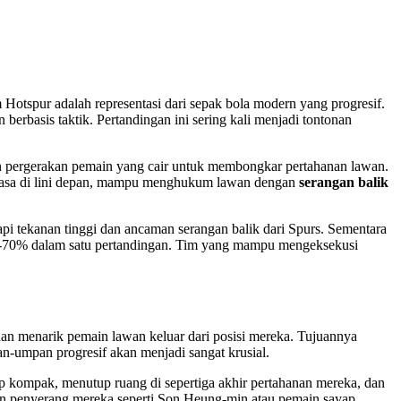
 Hotspur adalah representasi dari sepak bola modern yang progresif.
berbasis taktik. Pertandingan ini sering kali menjadi tontonan
dan pergerakan pemain yang cair untuk membongkar pertahanan lawan.
r biasa di lini depan, mampu menghukum lawan dengan
serangan balik
api tekanan tinggi dan ancaman serangan balik dari Spurs. Sementara
 60-70% dalam satu pertandingan. Tim yang mampu mengeksekusi
an menarik pemain lawan keluar dari posisi mereka. Tujuannya
-umpan progresif akan menjadi sangat krusial.
 kompak, menutup ruang di sepertiga akhir pertahanan mereka, dan
tan penyerang mereka seperti Son Heung-min atau pemain sayap