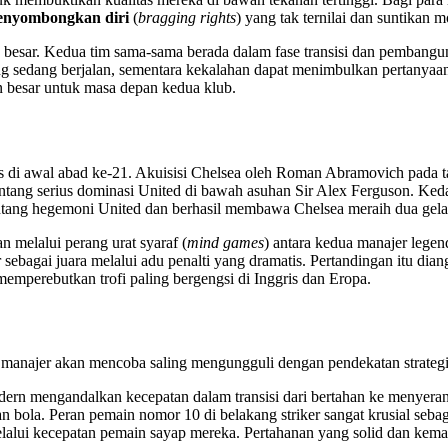
enyombongkan diri
(
bragging rights
) yang tak ternilai dan suntikan 
ih besar. Kedua tim sama-sama berada dalam fase transisi dan pemban
 sedang berjalan, sementara kekalahan dapat menimbulkan pertanyaan 
an besar untuk masa depan kedua klub.
s di awal abad ke-21. Akuisisi Chelsea oleh Roman Abramovich pada 
enantang serius dominasi United di bawah asuhan Sir Alex Ferguson. K
ang hegemoni United dan berhasil membawa Chelsea meraih dua gelar L
an melalui perang urat syaraf (
mind games
) antara kedua manajer legen
gai juara melalui adu penalti yang dramatis. Pertandingan itu diangga
 memperebutkan trofi paling bergengsi di Inggris dan Eropa.
a manajer akan mencoba saling mengungguli dengan pendekatan strateg
dern mengandalkan kecepatan dalam transisi dari bertahan ke menyeran
n bola. Peran pemain nomor 10 di belakang striker sangat krusial seba
melalui kecepatan pemain sayap mereka. Pertahanan yang solid dan k