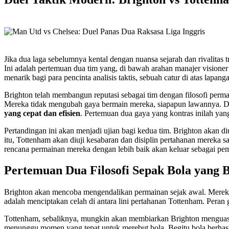
Jika dua laga sebelumnya kental dengan nuansa sejarah dan rivalitas 
Ini adalah pertemuan dua tim yang, di bawah arahan manajer visioner 
menarik bagi para pencinta analisis taktis, sebuah catur di atas lapanga
Brighton telah membangun reputasi sebagai tim dengan filosofi perma
Mereka tidak mengubah gaya bermain mereka, siapapun lawannya. Di 
yang cepat dan efisien
. Pertemuan dua gaya yang kontras inilah ya
Pertandingan ini akan menjadi ujian bagi kedua tim. Brighton akan d
itu, Tottenham akan diuji kesabaran dan disiplin pertahanan merek
rencana permainan mereka dengan lebih baik akan keluar sebagai pe
Pertemuan Dua Filosofi Sepak Bola yang 
Brighton akan mencoba mengendalikan permainan sejak awal. Mereka 
adalah menciptakan celah di antara lini pertahanan Tottenham. Per
Tottenham, sebaliknya, mungkin akan membiarkan Brighton menguasai
menunggu momen yang tepat untuk merebut bola. Begitu bola berhasil