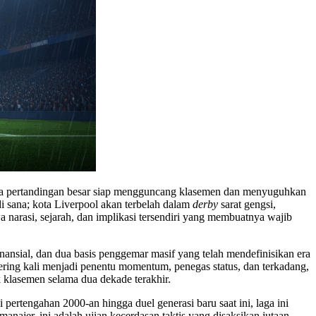
 Tiga pertandingan besar siap mengguncang klasemen dan menyuguhkan
di sana; kota Liverpool akan terbelah dalam
derby
sarat gengsi,
narasi, sejarah, dan implikasi tersendiri yang membuatnya wajib
inansial, dan dua basis penggemar masif yang telah mendefinisikan era
sering kali menjadi penentu momentum, penegas status, dan terkadang,
ak klasemen selama dua dekade terakhir.
pertengahan 2000-an hingga duel generasi baru saat ini, laga ini
najer, ini adalah ujian kecerdasan taktis yang disaksikan jutaan