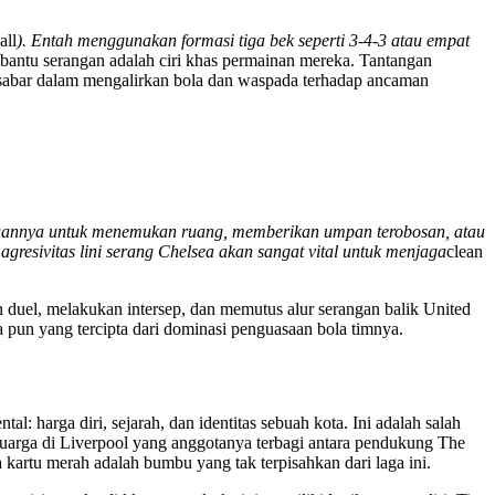
all
). Entah menggunakan formasi tiga bek seperti 3-4-3 atau empat
bantu serangan adalah ciri khas permainan mereka. Tantangan
sabar dalam mengalirkan bola dan waspada terhadap ancaman
puannya untuk menemukan ruang, memberikan umpan terobosan, atau
gresivitas lini serang Chelsea akan sangat vital untuk menjaga
clean
uel, melakukan intersep, dan memutus alur serangan balik United
a pun yang tercipta dari dominasi penguasaan bola timnya.
l: harga diri, sejarah, dan identitas sebuah kota. Ini adalah salah
arga di Liverpool yang anggotanya terbagi antara pendukung The
a kartu merah adalah bumbu yang tak terpisahkan dari laga ini.