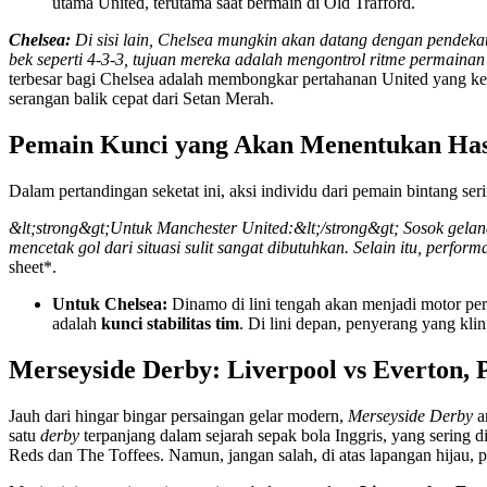
utama United, terutama saat bermain di Old Trafford.
Chelsea:
Di sisi lain, Chelsea mungkin akan datang dengan pendeka
bek seperti 4-3-3, tujuan mereka adalah mengontrol ritme permainan da
terbesar bagi Chelsea adalah membongkar pertahanan United yang 
serangan balik cepat dari Setan Merah.
Pemain Kunci yang Akan Menentukan Has
Dalam pertandingan seketat ini, aksi individu dari pemain bintang se
&lt;strong&gt;Untuk Manchester United:&lt;/strong&gt; Sosok ge
mencetak gol dari situasi sulit sangat dibutuhkan. Selain itu, perf
sheet*.
Untuk Chelsea:
Dinamo di lini tengah akan menjadi motor pe
adalah
kunci stabilitas tim
. Di lini depan, penyerang yang kli
Merseyside Derby: Liverpool vs Everton, 
Jauh dari hingar bingar persaingan gelar modern,
Merseyside Derby
an
satu
derby
terpanjang dalam sejarah sepak bola Inggris, yang sering d
Reds dan The Toffees. Namun, jangan salah, di atas lapangan hijau, pe