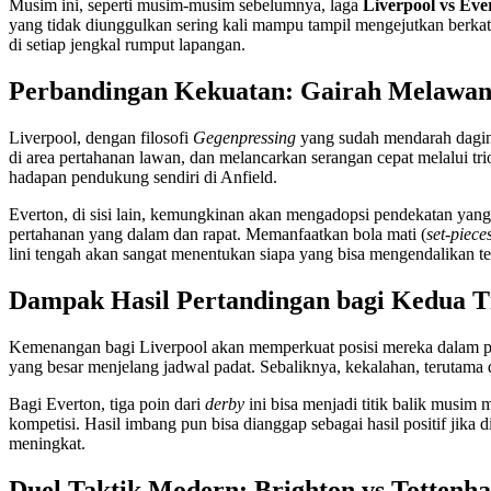
Musim ini, seperti musim-musim sebelumnya, laga
Liverpool vs Eve
yang tidak diunggulkan sering kali mampu tampil mengejutkan berkat 
di setiap jengkal rumput lapangan.
Perbandingan Kekuatan: Gairah Melawan
Liverpool, dengan filosofi
Gegenpressing
yang sudah mendarah daging
di area pertahanan lawan, dan melancarkan serangan cepat melalui tri
hadapan pendukung sendiri di Anfield.
Everton, di sisi lain, kemungkinan akan mengadopsi pendekatan yang 
pertahanan yang dalam dan rapat. Memanfaatkan bola mati (
set-piece
lini tengah akan sangat menentukan siapa yang bisa mengendalikan 
Dampak Hasil Pertandingan bagi Kedua 
Kemenangan bagi Liverpool akan memperkuat posisi mereka dalam pers
yang besar menjelang jadwal padat. Sebaliknya, kekalahan, terutama d
Bagi Everton, tiga poin dari
derby
ini bisa menjadi titik balik musi
kompetisi. Hasil imbang pun bisa dianggap sebagai hasil positif jik
meningkat.
Duel Taktik Modern: Brighton vs Tottenh