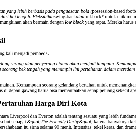
tan yang lebih berbasis pada penguasaan bola (
possession-based footb
ri lini tengah. Fleksibilitas
wing-back
atau
full-back* untuk naik mem
kemungkinan akan bermain dengan
low block
yang rapat. Mereka harus 
il
ring kali menjadi pembeda.
landang serang atau penyerang utama akan menjadi tumpuan. Kemam
orma seorang bek tengah yang memimpin lini pertahanan dalam meredam a
rmainan. Kemampuan seorang gelandang bertahan untuk memenangkan d
nis di depan gawang harus bisa memanfaatkan setiap peluang sekecil ap
Pertaruhan Harga Diri Kota
tara Liverpool dan Everton adalah tentang sesuatu yang lebih fundamenta
isebut sebagai
&quot;The Friendly Derby&quot;
karena banyaknya kelu
rsahabatan itu sirna selama 90 menit. Intensitas, tekel keras, dan dram