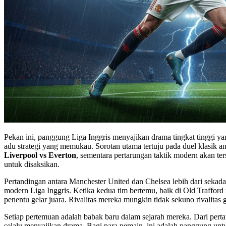
Pekan ini, panggung Liga Inggris menyajikan drama tingkat tinggi y
adu strategi yang memukau. Sorotan utama tertuju pada duel klasik an
Liverpool vs Everton
, sementara pertarungan taktik modern akan ter
untuk disaksikan.
Pertandingan antara Manchester United dan Chelsea lebih dari sekadar
modern Liga Inggris. Ketika kedua tim bertemu, baik di Old Trafford 
penentu gelar juara. Rivalitas mereka mungkin tidak sekuno rivalitas g
Setiap pertemuan adalah babak baru dalam sejarah mereka. Dari pertar
selalu menyajikan drama. Bagi para pemain, ini adalah panggung untuk