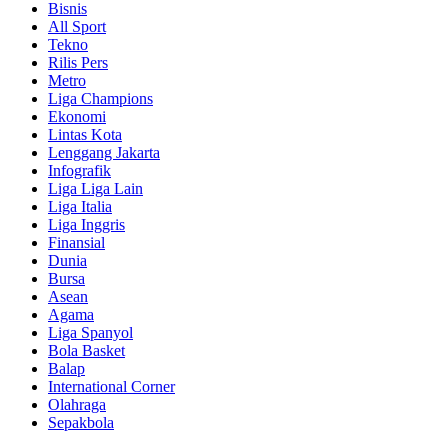
Bisnis
All Sport
Tekno
Rilis Pers
Metro
Liga Champions
Ekonomi
Lintas Kota
Lenggang Jakarta
Infografik
Liga Liga Lain
Liga Italia
Liga Inggris
Finansial
Dunia
Bursa
Asean
Agama
Liga Spanyol
Bola Basket
Balap
International Corner
Olahraga
Sepakbola