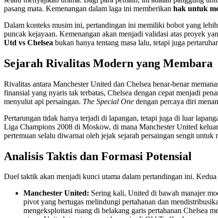
pasang mata. Kemenangan dalam laga ini memberikan
hak untuk m
Dalam konteks musim ini, pertandingan ini memiliki bobot yang leb
puncak kejayaan. Kemenangan akan menjadi validasi atas proyek yang
Utd vs Chelsea
bukan hanya tentang masa lalu, tetapi juga pertaruh
Sejarah Rivalitas Modern yang Membara
Rivalitas antara Manchester United dan Chelsea benar-benar memana
finansial yang nyaris tak terbatas, Chelsea dengan cepat menjadi p
menyulut api persaingan.
The Special One
dengan percaya diri menant
Pertarungan tidak hanya terjadi di lapangan, tetapi juga di luar lapang
Liga Champions 2008 di Moskow, di mana Manchester United keluar seba
pertemuan selalu diwarnai oleh jejak sejarah persaingan sengit untuk
Analisis Taktis dan Formasi Potensial
Duel taktik akan menjadi kunci utama dalam pertandingan ini. Kedu
Manchester United:
Sering kali, United di bawah manajer mo
pivot yang bertugas melindungi pertahanan dan mendistribusika
mengeksploitasi ruang di belakang garis pertahanan Chelsea 