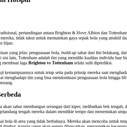
tradisional, pertandingan antara Brighton & Hove Albion dan Tottenham
mereka, tidak takut untuk memainkan gaya sepak bola yang atraktif dan 
n hijau.
inan yang jelas: penguasaan bola,
build-up
sabar dari lini belakang, 
sisi lain, Tottenham adalah tim yang memiliki kualitas individu lua
ng membuat laga
Brighton vs Tottenham
selalu sulit diprediksi.
iuji kemampuannya untuk tetap setia pada prinsip mereka saat menghad
a saat menghadapi tim yang bisa mendominasi penguasaan bola hingga
menang.
Berbeda
akan sabar membangun serangan dari kiper, melibatkan bek tengah, d
an gelandang tengah mereka dalam mendikte tempo dan menemukan umpan
 bola di area yang tidak berbahaya. Mereka akan mencoba untuk tetap
 direbut, transisi cepat akan segera dilancarkan, menargetkan kecepa