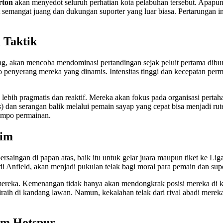
rton
akan menyedot seluruh perhatian kota pelabuhan tersebut. Apapun
semangat juang dan dukungan suporter yang luar biasa. Pertarungan in
 Taktik
, akan mencoba mendominasi pertandingan sejak peluit pertama dibu
o penyerang mereka yang dinamis. Intensitas tinggi dan kecepatan perm
lebih pragmatis dan reaktif. Mereka akan fokus pada organisasi pertah
s
) dan serangan balik melalui pemain sayap yang cepat bisa menjadi rute
tempo permainan.
Tim
aingan di papan atas, baik itu untuk gelar juara maupun tiket ke Lig
i Anfield, akan menjadi pukulan telak bagi moral para pemain dan supo
m mereka. Kemenangan tidak hanya akan mendongkrak posisi mereka di k
a diraih di kandang lawan. Namun, kekalahan telak dari rival abadi me
am Hotspur