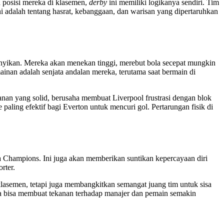
 posisi mereka di klasemen,
derby
ini memiliki logikanya sendiri. Tim
i adalah tentang hasrat, kebanggaan, dan warisan yang dipertaruhkan
nyikan. Mereka akan menekan tinggi, merebut bola secepat mungkin
ainan adalah senjata andalan mereka, terutama saat bermain di
anan yang solid, berusaha membuat Liverpool frustrasi dengan blok
 paling efektif bagi Everton untuk mencuri gol. Pertarungan fisik di
a Champions. Ini juga akan memberikan suntikan kepercayaan diri
rter.
lasemen, tetapi juga membangkitkan semangat juang tim untuk sisa
reka bisa membuat tekanan terhadap manajer dan pemain semakin