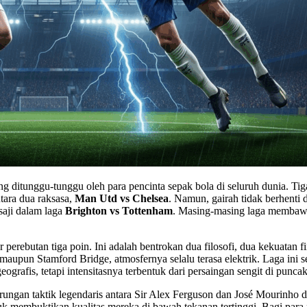
ang ditunggu-tunggu oleh para pencinta sepak bola di seluruh dunia.
tara dua raksasa,
Man Utd vs Chelsea
. Namun, gairah tidak berhenti 
saji dalam laga
Brighton vs Tottenham
. Masing-masing laga membawa 
 perebutan tiga poin. Ini adalah bentrokan dua filosofi, dua kekuatan f
maupun Stamford Bridge, atmosfernya selalu terasa elektrik. Laga ini 
eografis, tetapi intensitasnya terbentuk dari persaingan sengit di punc
ungan taktik legendaris antara Sir Alex Ferguson dan José Mourinho di 
 membuktikan kualitas mereka di bawah tekanan tertinggi. Bagi para ma