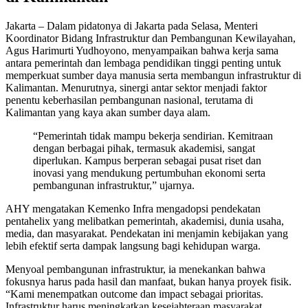
Jakarta – Dalam pidatonya di Jakarta pada Selasa, Menteri
Koordinator Bidang Infrastruktur dan Pembangunan Kewilayahan,
Agus Harimurti Yudhoyono, menyampaikan bahwa kerja sama
antara pemerintah dan lembaga pendidikan tinggi penting untuk
memperkuat sumber daya manusia serta membangun infrastruktur di
Kalimantan. Menurutnya, sinergi antar sektor menjadi faktor
penentu keberhasilan pembangunan nasional, terutama di
Kalimantan yang kaya akan sumber daya alam.
“Pemerintah tidak mampu bekerja sendirian. Kemitraan
dengan berbagai pihak, termasuk akademisi, sangat
diperlukan. Kampus berperan sebagai pusat riset dan
inovasi yang mendukung pertumbuhan ekonomi serta
pembangunan infrastruktur,” ujarnya.
AHY mengatakan Kemenko Infra mengadopsi pendekatan
pentahelix yang melibatkan pemerintah, akademisi, dunia usaha,
media, dan masyarakat. Pendekatan ini menjamin kebijakan yang
lebih efektif serta dampak langsung bagi kehidupan warga.
Menyoal pembangunan infrastruktur, ia menekankan bahwa
fokusnya harus pada hasil dan manfaat, bukan hanya proyek fisik.
“Kami menempatkan outcome dan impact sebagai prioritas.
Infrastruktur harus meningkatkan kesejahteraan masyarakat,