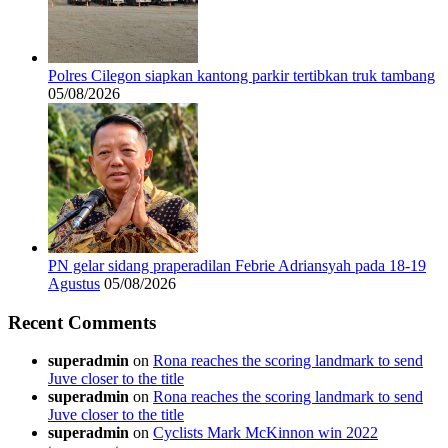
Polres Cilegon siapkan kantong parkir tertibkan truk tambang
05/08/2026
PN gelar sidang praperadilan Febrie Adriansyah pada 18-19
Agustus
05/08/2026
Recent Comments
superadmin
on
Rona reaches the scoring landmark to send
Juve closer to the title
superadmin
on
Rona reaches the scoring landmark to send
Juve closer to the title
superadmin
on
Cyclists Mark McKinnon win 2022