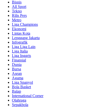
Bisnis
All Sport
Tekno
Rilis Pers
Metro
Liga Champions
Ekonomi
Lintas Kota
Lenggang Jakarta
Infografik
Liga Liga Lain
Liga Italia
Liga Inggris
Finansial
Dunia
Bursa
Asean
Agama
Liga Spanyol
Bola Basket
Balap
International Corner
Olahraga
Sepakbola