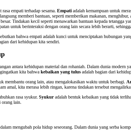
 rasa empati terhadap sesama.
Empati
adalah kemampuan untuk merasa
bisa langsung memberi bantuan, seperti memberikan makanan, menghibu
a besar. Tindakan kecil seperti menawarkan bantuan kepada tetangga y
tan untuk berinteraksi dengan orang lain secara lebih berarti, sehin
isebutkan bahwa empati adalah kunci untuk menciptakan hubungan yan
ian dari kehidupan kita sendiri.
up
ngan antara kehidupan material dan rohaniah. Dalam dunia modern yan
engingatkan kita bahwa
kebaikan yang tulus
adalah bagian dari kehidu
tuk membantu orang lain, atau mengalokasikan waktu untuk berbagi.
A
am amal, kita merasa lebih ringan, karena tindakan tersebut mengalirkan
mbuhkan rasa syukur.
Syukur
adalah bentuk kebaikan yang tidak terlih
 orang lain.
 dalam mengubah pola hidup seseorang. Dalam dunia yang serba kompet