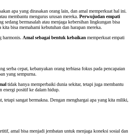
kan apa yang dirasakan orang lain, dan amal memperkuat hal ini.
r, atau membantu mengurus urusan mereka.
Perwujudan empati
ang sedang bermasalah atau menjaga kebersihan lingkungan bisa
gga kita bisa memahami kebutuhan dan harapan mereka.
g harmonis.
Amal sebagai bentuk kebaikan
memperkuat empati
g serba cepat, kebanyakan orang terbiasa fokus pada pencapaian
pan yang sempurna.
mal
tidak hanya memperbaiki dunia sekitar, tetapi juga membantu
 energi positif ke dalam hidup.
at, tetapi sangat bermakna. Dengan menghargai apa yang kita miliki,
itif, amal bisa menjadi jembatan untuk menjaga koneksi sosial dan