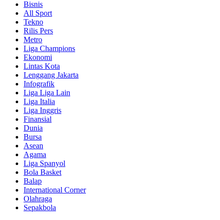
Bisnis
All Sport
Tekno
Rilis Pers
Metro
Liga Champions
Ekonomi
Lintas Kota
Lenggang Jakarta
Infografik
Liga Liga Lain
Liga Italia
Liga Inggris
Finansial
Dunia
Bursa
Asean
Agama
Liga Spanyol
Bola Basket
Balap
International Corner
Olahraga
Sepakbola