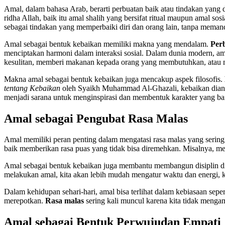
Amal, dalam bahasa Arab, berarti perbuatan baik atau tindakan yan
ridha Allah, baik itu amal shalih yang bersifat ritual maupun amal s
sebagai tindakan yang memperbaiki diri dan orang lain, tanpa meman
Amal sebagai bentuk kebaikan memiliki makna yang mendalam.
Per
menciptakan harmoni dalam interaksi sosial. Dalam dunia modern, ama
kesulitan, memberi makanan kepada orang yang membutuhkan, atau m
Makna amal sebagai bentuk kebaikan juga mencakup aspek filosofis.
tentang Kebaikan
oleh Syaikh Muhammad Al-Ghazali, kebaikan diangga
menjadi sarana untuk menginspirasi dan membentuk karakter yang ba
Amal sebagai Pengubat Rasa Malas
Amal memiliki peran penting dalam mengatasi rasa malas yang serin
baik memberikan rasa puas yang tidak bisa diremehkan. Misalnya, 
Amal sebagai bentuk kebaikan juga membantu membangun disiplin di
melakukan amal, kita akan lebih mudah mengatur waktu dan energi, 
Dalam kehidupan sehari-hari, amal bisa terlihat dalam kebiasaan se
merepotkan.
Rasa malas
sering kali muncul karena kita tidak mengam
Amal sebagai Bentuk Perwujudan Empati