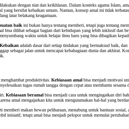
g dilakukan dengan niat dan keikhlasan. Dalam konteks agama Islam, 
osial yang bersifat kebaikan umum. Namun, konsep amal ini tidak terbat
dang latar belakang keagamaan.
buatan baik
ini bukan hanya tentang memberi, tetapi juga tentang me
l bisa dilihat sebagai bagian dari kehidupan yang lebih inklusif dan 
enyumbang waktu untuk belajar ilmu baru yang bisa dibagikan kepada
Kebaikan
adalah dasar dari setiap tindakan yang bermaksud baik, da
p sebagai jalan untuk mencapai kebahagiaan dunia dan akhirat. Konse
ik.
g menghambat produktivitas.
Kebiasaan amal
bisa menjadi motivasi unt
menyelesaikan tugas rumah tangga dengan cepat atau membantu sesama
ri.
Kebiasaan beramal
bisa menjadi cara untuk mengingatkan diri bah
karena amal mengajarkan kita untuk mengutamakan hal-hal yang berdam
perti memberi makan hewan peliharaan, menabung untuk bantuan sosial
bil inisiatif, tetapi amal bisa menjadi pelopor untuk memulai perubahan