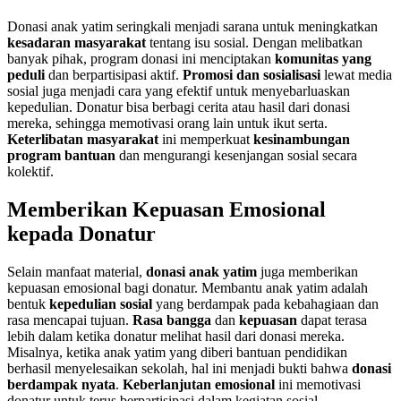
Donasi anak yatim seringkali menjadi sarana untuk meningkatkan
kesadaran masyarakat
tentang isu sosial. Dengan melibatkan
banyak pihak, program donasi ini menciptakan
komunitas yang
peduli
dan berpartisipasi aktif.
Promosi dan sosialisasi
lewat media
sosial juga menjadi cara yang efektif untuk menyebarluaskan
kepedulian. Donatur bisa berbagi cerita atau hasil dari donasi
mereka, sehingga memotivasi orang lain untuk ikut serta.
Keterlibatan masyarakat
ini memperkuat
kesinambungan
program bantuan
dan mengurangi kesenjangan sosial secara
kolektif.
Memberikan Kepuasan Emosional
kepada Donatur
Selain manfaat material,
donasi anak yatim
juga memberikan
kepuasan emosional bagi donatur. Membantu anak yatim adalah
bentuk
kepedulian sosial
yang berdampak pada kebahagiaan dan
rasa mencapai tujuan.
Rasa bangga
dan
kepuasan
dapat terasa
lebih dalam ketika donatur melihat hasil dari donasi mereka.
Misalnya, ketika anak yatim yang diberi bantuan pendidikan
berhasil menyelesaikan sekolah, hal ini menjadi bukti bahwa
donasi
berdampak nyata
.
Keberlanjutan emosional
ini memotivasi
donatur untuk terus berpartisipasi dalam kegiatan sosial.