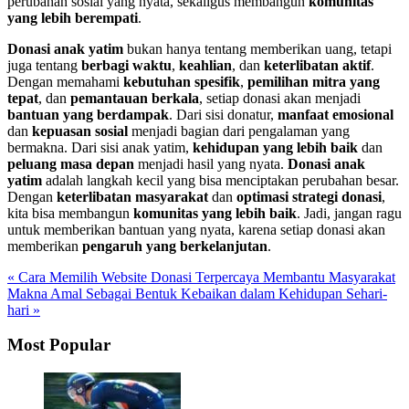
perubahan sosial yang nyata, sekaligus membangun
komunitas
yang lebih berempati
.
Donasi anak yatim
bukan hanya tentang memberikan uang, tetapi
juga tentang
berbagi waktu
,
keahlian
, dan
keterlibatan aktif
.
Dengan memahami
kebutuhan spesifik
,
pemilihan mitra yang
tepat
, dan
pemantauan berkala
, setiap donasi akan menjadi
bantuan yang berdampak
. Dari sisi donatur,
manfaat emosional
dan
kepuasan sosial
menjadi bagian dari pengalaman yang
bermakna. Dari sisi anak yatim,
kehidupan yang lebih baik
dan
peluang masa depan
menjadi hasil yang nyata.
Donasi anak
yatim
adalah langkah kecil yang bisa menciptakan perubahan besar.
Dengan
keterlibatan masyarakat
dan
optimasi strategi donasi
,
kita bisa membangun
komunitas yang lebih baik
. Jadi, jangan ragu
untuk memberikan bantuan yang nyata, karena setiap donasi akan
memberikan
pengaruh yang berkelanjutan
.
« Cara Memilih Website Donasi Terpercaya Membantu Masyarakat
Makna Amal Sebagai Bentuk Kebaikan dalam Kehidupan Sehari-
hari »
Most Popular