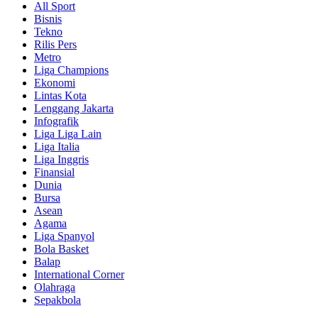
All Sport
Bisnis
Tekno
Rilis Pers
Metro
Liga Champions
Ekonomi
Lintas Kota
Lenggang Jakarta
Infografik
Liga Liga Lain
Liga Italia
Liga Inggris
Finansial
Dunia
Bursa
Asean
Agama
Liga Spanyol
Bola Basket
Balap
International Corner
Olahraga
Sepakbola