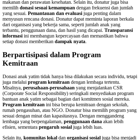
makanan dan perawatan kesehatan. Selain itu, donatur juga bisa
memilih
donasi sesuai kemampuan
dengan frekuensi dan jumlah
yang sesuai.
Pemantauan dan evaluasi
juga penting dalam
menyusun rencana donasi. Donatur dapat meminta laporan berkala
dari organisasi yang bekerja sama, seperti jumlah anak yang
terbantu, penggunaan dana, dan hasil yang dicapai.
Transparansi
informasi
ini membangun kepercayaan dan memastikan bahwa
setiap donasi memberikan
dampak nyata
.
Berpartisipasi dalam Program
Kemitraan
Donasi anak yatim tidak hanya bisa dilakukan secara individu, tetapi
juga melalui
program kemitraan
dengan lembaga tertentu.
Misalnya,
perusahaan-perusahaan
yang menjalankan CSR
(Corporate Social Responsibility) seringkali menyediakan program
bantuan anak yatim sebagai bagian dari komitmen sosial mereka.
Program kemitraan
ini bisa berupa kemitraan dengan sekolah,
rumah pengasuhan, atau NGO. Donatur bisa memilih program yang
sesuai dengan minat dan kapasitasnya. Dengan menggandeng
lembaga yang berpengalaman,
penggunaan dana
akan lebih
efisien, sementara
pengaruh sosial
juga lebih luas.
Selain itu,
komunitas lokal
dan
organisasi sosial
juga bisa menjadi