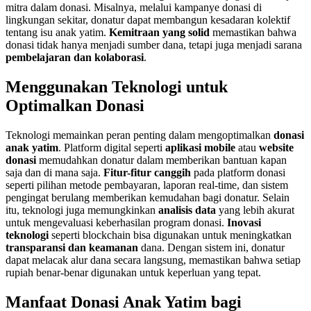
mitra dalam donasi. Misalnya, melalui kampanye donasi di
lingkungan sekitar, donatur dapat membangun kesadaran kolektif
tentang isu anak yatim.
Kemitraan yang solid
memastikan bahwa
donasi tidak hanya menjadi sumber dana, tetapi juga menjadi sarana
pembelajaran dan kolaborasi
.
Menggunakan Teknologi untuk
Optimalkan Donasi
Teknologi memainkan peran penting dalam mengoptimalkan
donasi
anak yatim
. Platform digital seperti
aplikasi mobile
atau
website
donasi
memudahkan donatur dalam memberikan bantuan kapan
saja dan di mana saja.
Fitur-fitur canggih
pada platform donasi
seperti pilihan metode pembayaran, laporan real-time, dan sistem
pengingat berulang memberikan kemudahan bagi donatur. Selain
itu, teknologi juga memungkinkan
analisis data
yang lebih akurat
untuk mengevaluasi keberhasilan program donasi.
Inovasi
teknologi
seperti blockchain bisa digunakan untuk meningkatkan
transparansi dan keamanan
dana. Dengan sistem ini, donatur
dapat melacak alur dana secara langsung, memastikan bahwa setiap
rupiah benar-benar digunakan untuk keperluan yang tepat.
Manfaat Donasi Anak Yatim bagi