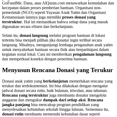
GoFundMe, Dana, atau AlQuran.com menawarkan kemudahan dan
kecepatan dalam proses pemberian bantuan. Organisasi non-
pemerintah (NGO) seperti Yayasan Anak Yatim dan Organisasi
Kemanusiaan lainnya juga memiliki
proses donasi yang
terstruktur
. Hal ini memastikan bahwa setiap dana yang masuk
digunakan secara efisien dan berkelanjutan.
Selain itu,
donasi langsung
melalui program bantuan di lokasi
tertentu bisa menjadi pilihan jika donatur ingin terlibat secara
langsung. Misalnya, mengunjungi lembaga pengasuhan anak yatim
untuk menyalurkan bantuan secara fisik atau berpartisipasi dalam
kegiatan sosial lokal. Cara ini memberikan
pengalaman langsung
dan memperkuat koneksi dengan penerima bantuan.
Menyusun Rencana Donasi yang Terukur
Donasi anak yatim yang
berkelanjutan
memerlukan rencana yang
terukur dan terdokumentasi. Ini bisa dilakukan dengan mengatur
jadwal donasi secara rutin, baik bulanan, triwulan, atau tahunan.
Rencana yang terstruktur
juga membantu donatur mengelola
anggaran dan mengukur
dampak dari setiap aksi
.
Rencana
jangka panjang
bisa mencakup program pendidikan yang
menyelesaikan kebutuhan sekolah hingga lulusan. Sementara itu,
donasi rutin
membantu memenuhi kebutuhan dasar seperti