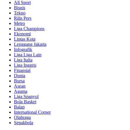
All Sport
Bisnis
Tekno
Rilis Pers
Metro
Liga Champions
Ekonomi
Lintas Kota
Lenggang Jakarta
Infografik
Liga Liga Lain
Liga Italia
Liga Inggris
Finansial
Dunia
Bursa
Asean
Agama
Liga Spanyol
Bola Basket
Balap
International Corner
Olahraga
Sepakbola