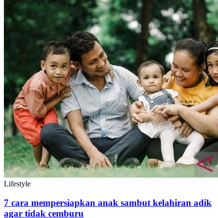
Lifestyle
7 cara mempersiapkan anak sambut kelahiran adik
agar tidak cemburu