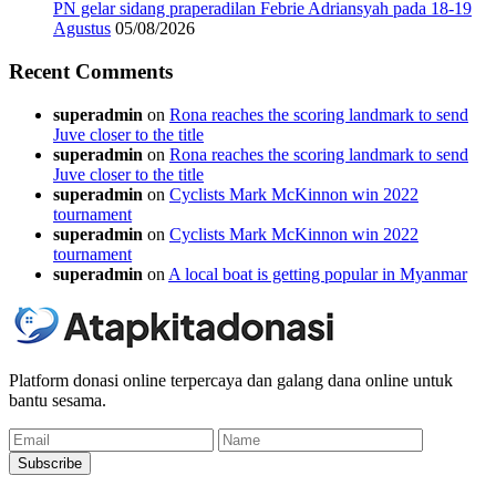
PN gelar sidang praperadilan Febrie Adriansyah pada 18-19
Agustus
05/08/2026
Recent Comments
superadmin
on
Rona reaches the scoring landmark to send
Juve closer to the title
superadmin
on
Rona reaches the scoring landmark to send
Juve closer to the title
superadmin
on
Cyclists Mark McKinnon win 2022
tournament
superadmin
on
Cyclists Mark McKinnon win 2022
tournament
superadmin
on
A local boat is getting popular in Myanmar
Platform donasi online terpercaya dan galang dana online untuk
bantu sesama.
Email
Name
Subscribe