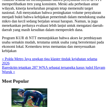
memperlihatkan tren yang konsisten. Meski ada perbedaan antar
wilayah, kinerja keseluruhan program tetap memenuhi target
nasional. Adi menyatakan bahwa peningkatan volume penyaluran
menjadi bukti bahwa kebijakan pemerintah dalam mendukung usaha
mikro dan kecil sedang berjalan sesuai harapan. Namun, ia juga
menekankan perlunya evaluasi lebih lanjut untuk mengatasi daerah-
daerah yang masih kesulitan dalam memperoleh dana.
Program KUR di NTT menunjukkan bahwa akses ke pembiayaan
usaha semakin mudah, terutama untuk usaha yang berorientasi pada
ekonomi lokal. Kemenkeu terus memantau dan menyesuaikan
kebijakan
« Polda Metro Jaya ungkap tiga klaster tindak kejahatan selama
2026
Bareskrim tetapkan 287 WNA sebagai tersangka kasus judol Hayam
Wuruk »
Most Popular