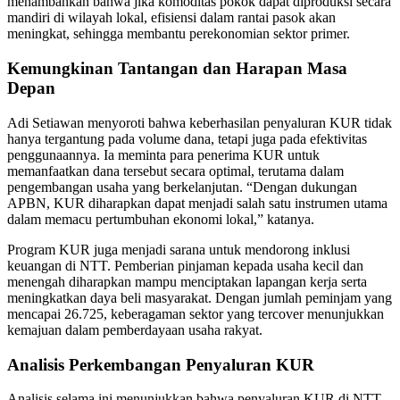
menambahkan bahwa jika komoditas pokok dapat diproduksi secara
mandiri di wilayah lokal, efisiensi dalam rantai pasok akan
meningkat, sehingga membantu perekonomian sektor primer.
Kemungkinan Tantangan dan Harapan Masa
Depan
Adi Setiawan menyoroti bahwa keberhasilan penyaluran KUR tidak
hanya tergantung pada volume dana, tetapi juga pada efektivitas
penggunaannya. Ia meminta para penerima KUR untuk
memanfaatkan dana tersebut secara optimal, terutama dalam
pengembangan usaha yang berkelanjutan. “Dengan dukungan
APBN, KUR diharapkan dapat menjadi salah satu instrumen utama
dalam memacu pertumbuhan ekonomi lokal,” katanya.
Program KUR juga menjadi sarana untuk mendorong inklusi
keuangan di NTT. Pemberian pinjaman kepada usaha kecil dan
menengah diharapkan mampu menciptakan lapangan kerja serta
meningkatkan daya beli masyarakat. Dengan jumlah peminjam yang
mencapai 26.725, keberagaman sektor yang tercover menunjukkan
kemajuan dalam pemberdayaan usaha rakyat.
Analisis Perkembangan Penyaluran KUR
Analisis selama ini menunjukkan bahwa penyaluran KUR di NTT