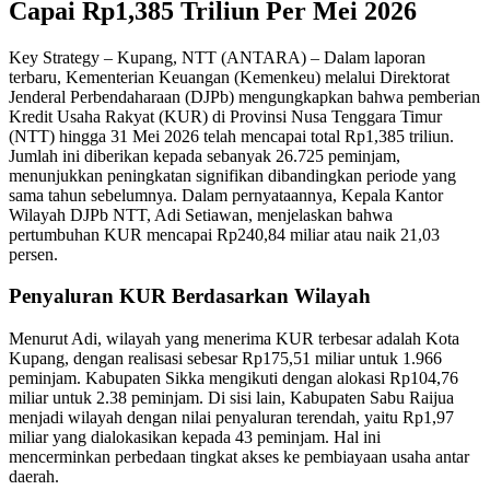
Capai Rp1,385 Triliun Per Mei 2026
Key Strategy – Kupang, NTT (ANTARA) – Dalam laporan
terbaru, Kementerian Keuangan (Kemenkeu) melalui Direktorat
Jenderal Perbendaharaan (DJPb) mengungkapkan bahwa pemberian
Kredit Usaha Rakyat (KUR) di Provinsi Nusa Tenggara Timur
(NTT) hingga 31 Mei 2026 telah mencapai total Rp1,385 triliun.
Jumlah ini diberikan kepada sebanyak 26.725 peminjam,
menunjukkan peningkatan signifikan dibandingkan periode yang
sama tahun sebelumnya. Dalam pernyataannya, Kepala Kantor
Wilayah DJPb NTT, Adi Setiawan, menjelaskan bahwa
pertumbuhan KUR mencapai Rp240,84 miliar atau naik 21,03
persen.
Penyaluran KUR Berdasarkan Wilayah
Menurut Adi, wilayah yang menerima KUR terbesar adalah Kota
Kupang, dengan realisasi sebesar Rp175,51 miliar untuk 1.966
peminjam. Kabupaten Sikka mengikuti dengan alokasi Rp104,76
miliar untuk 2.38 peminjam. Di sisi lain, Kabupaten Sabu Raijua
menjadi wilayah dengan nilai penyaluran terendah, yaitu Rp1,97
miliar yang dialokasikan kepada 43 peminjam. Hal ini
mencerminkan perbedaan tingkat akses ke pembiayaan usaha antar
daerah.