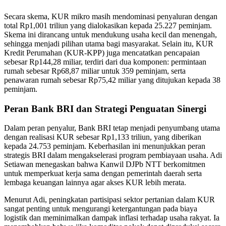
Secara skema, KUR mikro masih mendominasi penyaluran dengan
total Rp1,001 triliun yang dialokasikan kepada 25.227 peminjam.
Skema ini dirancang untuk mendukung usaha kecil dan menengah,
sehingga menjadi pilihan utama bagi masyarakat. Selain itu, KUR
Kredit Perumahan (KUR-KPP) juga mencatatkan pencapaian
sebesar Rp144,28 miliar, terdiri dari dua komponen: permintaan
rumah sebesar Rp68,87 miliar untuk 359 peminjam, serta
penawaran rumah sebesar Rp75,42 miliar yang ditujukan kepada 38
peminjam.
Peran Bank BRI dan Strategi Penguatan Sinergi
Dalam peran penyalur, Bank BRI tetap menjadi penyumbang utama
dengan realisasi KUR sebesar Rp1,133 triliun, yang diberikan
kepada 24.753 peminjam. Keberhasilan ini menunjukkan peran
strategis BRI dalam mengakselerasi program pembiayaan usaha. Adi
Setiawan menegaskan bahwa Kanwil DJPb NTT berkomitmen
untuk memperkuat kerja sama dengan pemerintah daerah serta
lembaga keuangan lainnya agar akses KUR lebih merata.
Menurut Adi, peningkatan partisipasi sektor pertanian dalam KUR
sangat penting untuk mengurangi ketergantungan pada biaya
logistik dan meminimalkan dampak inflasi terhadap usaha rakyat. Ia