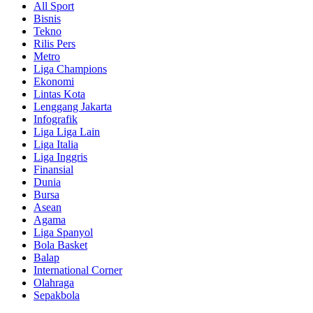
All Sport
Bisnis
Tekno
Rilis Pers
Metro
Liga Champions
Ekonomi
Lintas Kota
Lenggang Jakarta
Infografik
Liga Liga Lain
Liga Italia
Liga Inggris
Finansial
Dunia
Bursa
Asean
Agama
Liga Spanyol
Bola Basket
Balap
International Corner
Olahraga
Sepakbola