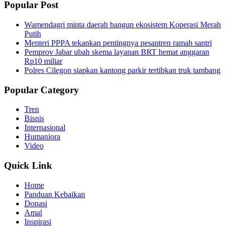
Popular Post
Wamendagri minta daerah bangun ekosistem Koperasi Merah
Putih
Menteri PPPA tekankan pentingnya pesantren ramah santri
Pemprov Jabar ubah skema layanan BRT hemat anggaran
Rp10 miliar
Polres Cilegon siapkan kantong parkir tertibkan truk tambang
Popular Category
Tren
Bisnis
Internasional
Humaniora
Video
Quick Link
Home
Panduan Kebaikan
Donasi
Amal
Inspirasi