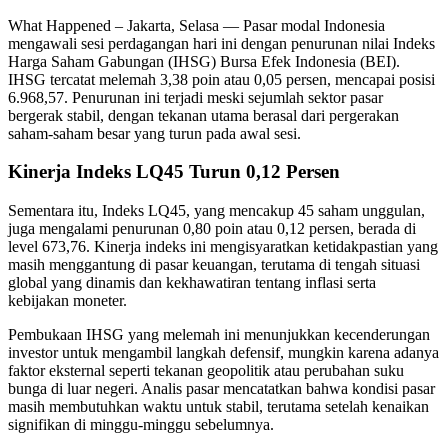
What Happened – Jakarta, Selasa — Pasar modal Indonesia
mengawali sesi perdagangan hari ini dengan penurunan nilai Indeks
Harga Saham Gabungan (IHSG) Bursa Efek Indonesia (BEI).
IHSG tercatat melemah 3,38 poin atau 0,05 persen, mencapai posisi
6.968,57. Penurunan ini terjadi meski sejumlah sektor pasar
bergerak stabil, dengan tekanan utama berasal dari pergerakan
saham-saham besar yang turun pada awal sesi.
Kinerja Indeks LQ45 Turun 0,12 Persen
Sementara itu, Indeks LQ45, yang mencakup 45 saham unggulan,
juga mengalami penurunan 0,80 poin atau 0,12 persen, berada di
level 673,76. Kinerja indeks ini mengisyaratkan ketidakpastian yang
masih menggantung di pasar keuangan, terutama di tengah situasi
global yang dinamis dan kekhawatiran tentang inflasi serta
kebijakan moneter.
Pembukaan IHSG yang melemah ini menunjukkan kecenderungan
investor untuk mengambil langkah defensif, mungkin karena adanya
faktor eksternal seperti tekanan geopolitik atau perubahan suku
bunga di luar negeri. Analis pasar mencatatkan bahwa kondisi pasar
masih membutuhkan waktu untuk stabil, terutama setelah kenaikan
signifikan di minggu-minggu sebelumnya.