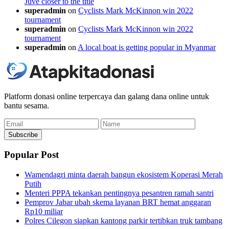
Juve closer to the title
superadmin
on
Cyclists Mark McKinnon win 2022
tournament
superadmin
on
Cyclists Mark McKinnon win 2022
tournament
superadmin
on
A local boat is getting popular in Myanmar
Platform donasi online terpercaya dan galang dana online untuk
bantu sesama.
Email
Name
Subscribe
Popular Post
Wamendagri minta daerah bangun ekosistem Koperasi Merah
Putih
Menteri PPPA tekankan pentingnya pesantren ramah santri
Pemprov Jabar ubah skema layanan BRT hemat anggaran
Rp10 miliar
Polres Cilegon siapkan kantong parkir tertibkan truk tambang