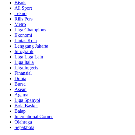
Bisnis
All Sport
Tekno
Rilis Pers
Metro
Liga Champions
Ekonomi
Lintas Kota
Lenggang Jakarta
Infografik
Liga Liga Lain
Liga Italia
Liga Inggris
Finansial
Dunia
Bursa
Asean
Agama
Liga Spanyol
Bola Basket
Balap
International Corner
Olahraga
Sepakbola