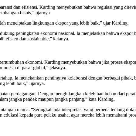
aransi dan efisiensi. Karding menyebutkan bahwa regulasi yang direvi
embangan bisnis,” ujarnya.
lah menciptakan lingkungan ekspor yang lebih baik,” ujar Karding.
ndukung peningkatan ekonomi nasional. Ia menjelaskan bahwa ekspor 
h efisien dan sustainable,” katanya.
 pertumbuhan ekonomi. Karding menyebutkan bahwa jika proses ekspor t
onesia di pasar global,” jelasnya.
 bertahap. Ia menekankan pentingnya kolaborasi dengan berbagai piha
g lebih baik,” ujarnya.
tan perdagangan. Dengan menghilangkan kelebihan beban dari peratura
alam jangka pendek maupun jangka panjang,” kata Karding.
ntangan utama. “Seringkali ada interpretasi yang berbeda tentang dok
an edukasi kepada para pelaku usaha, agar mereka lebih memahami pro