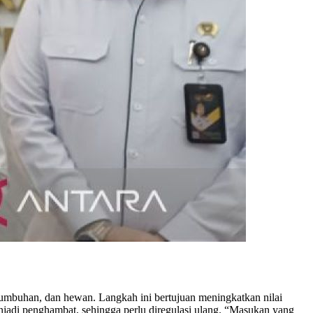
tumbuhan, dan hewan. Langkah ini bertujuan meningkatkan nilai
jadi penghambat, sehingga perlu diregulasi ulang. “Masukan yang