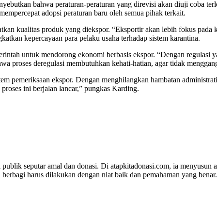
nyebutkan bahwa peraturan-peraturan yang direvisi akan diuji coba ter
mempercepat adopsi peraturan baru oleh semua pihak terkait.
an kualitas produk yang diekspor. “Eksportir akan lebih fokus pada k
ingkatkan kepercayaan para pelaku usaha terhadap sistem karantina.
ntah untuk mendorong ekonomi berbasis ekspor. “Dengan regulasi yang 
wa proses deregulasi membutuhkan kehati-hatian, agar tidak menggang
em pemeriksaan ekspor. Dengan menghilangkan hambatan administratif, 
roses ini berjalan lancar,” pungkas Karding.
 publik seputar amal dan donasi. Di atapkitadonasi.com, ia menyusun ar
 berbagi harus dilakukan dengan niat baik dan pemahaman yang benar.