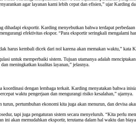
menyarankan agar layanan kami lebih cepat dan efisien,” ujar Karding 
dihadapi eksportir. Karding menyebutkan bahwa terdapat perbedaan d
engurangi efektivitas ekspor. “Para eksportir seringkali mengalami ham
tidak harus kembali dicek dari nol karena akan memakan waktu,” kata K
egulasi untuk memperbaiki sistem. Tujuan utamanya adalah menciptaka
an meningkatkan kualitas layanan,” jelasnya.
a koordinasi dengan lembaga terkait. Karding menyatakan bahwa inisiat
ercepat waktu pengerjaan dan mengurangi risiko kesalahan,” ujarnya.
kan turun, pertumbuhan ekonomi kita juga akan menurun, dan devisa ak
dur, tapi juga pengaturan sistem secara menyeluruh. “Kita perlu mema
an ini akan memudahkan eksportir, terutama dalam hal waktu dan biaya