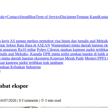
olicy
Contact
About
Blog
Term of Service
Disclaimer
Tentang Kami
Konta
 kerja
AS pantau medsos pemohon visa bisnis dan jurnalis asal Meksi
ntuk Sektor Batu Bara di ASEAN
Wamendagri minta daerah bangun ek
t anggaran Rp10 miliar
Polres Cilegon siapkan kantong parkir tertibk
nalis asal Meksiko, Kanada
DPR minta polisi ungkap bandar di balik p
minta daerah bangun ekosistem Koperasi Merah Putih
Menteri PPPA t
kan kantong parkir tertibkan truk tambang
nduan Kebaikan
Indonesia
r
mbat ekspor
16/07/2026
|
0 Comments
|
3 min read