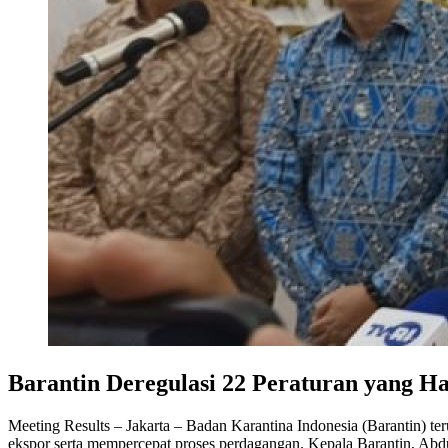
Barantin Deregulasi 22 Peraturan yang H
Meeting Results – Jakarta – Badan Karantina Indonesia (Barantin) t
ekspor serta mempercepat proses perdagangan. Kepala Barantin, Abd