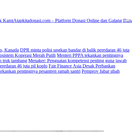
k Kami
Atapkitadonasi.com – Platform Donasi Online dan Galang Dan
ko, Kanada
DPR minta polisi ungkap bandar di balik peredaran 46 juta
osistem Koperasi Merah Putih
Menteri PPPA tekankan pentingnya
an truk tambang
Menaker: Penguatan kompetensi penting guna jawab
eredaran 46 juta pil koplo
Fair Finance Asia Desak Perbankan
ekankan pentingnya pesantren ramah santri
Pemprov Jabar ubah