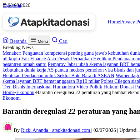
Skip
08/08/2026
Ekonomi
Ekonomi
Ekonomi
Ekonomi
to
content
Home
Privacy P
Beranda
Cari
Menu
Breaking News
Menaker: Penguatan kompetensi penting guna jawab kebutuhan dunia
pil koplo
Fair Finance Asia Desak Perbankan Hentikan Pendanaan u
pesantren ramah santri
Pemprov Jabar ubah skema layanan BRT hema
kebutuhan dunia kerja
AS pantau medsos pemohon visa bisnis dan jur
Hentikan Pendanaan untuk Sektor Batu Bara di ASEAN
Wamendagri 
skema layanan BRT hemat anggaran Rp10 miliar
Polres Cilegon siap
Tren
Bisnis
Internasional
Humaniora
Video
Politik
Hukum
Donasi
Pa
Home
›
Ekonomi
›
Barantin deregulasi 22 peraturan yang hambat ekspo
Ekonomi
Barantin deregulasi 22 peraturan yang ha
By
Rizki Ananda - atapkitadonasi.com
|
02/07/2026
|
Updated: