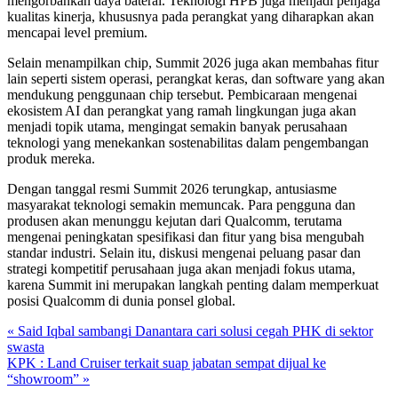
mengorbankan daya baterai. Teknologi HPB juga menjadi penjaga
kualitas kinerja, khususnya pada perangkat yang diharapkan akan
mencapai level premium.
Selain menampilkan chip, Summit 2026 juga akan membahas fitur
lain seperti sistem operasi, perangkat keras, dan software yang akan
mendukung penggunaan chip tersebut. Pembicaraan mengenai
ekosistem AI dan perangkat yang ramah lingkungan juga akan
menjadi topik utama, mengingat semakin banyak perusahaan
teknologi yang menekankan sostenabilitas dalam pengembangan
produk mereka.
Dengan tanggal resmi Summit 2026 terungkap, antusiasme
masyarakat teknologi semakin memuncak. Para pengguna dan
produsen akan menunggu kejutan dari Qualcomm, terutama
mengenai peningkatan spesifikasi dan fitur yang bisa mengubah
standar industri. Selain itu, diskusi mengenai peluang pasar dan
strategi kompetitif perusahaan juga akan menjadi fokus utama,
karena Summit ini merupakan langkah penting dalam memperkuat
posisi Qualcomm di dunia ponsel global.
« Said Iqbal sambangi Danantara cari solusi cegah PHK di sektor
swasta
KPK : Land Cruiser terkait suap jabatan sempat dijual ke
“showroom” »