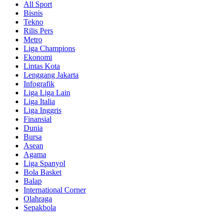
All Sport
Bisnis
Tekno
Rilis Pers
Metro
Liga Champions
Ekonomi
Lintas Kota
Lenggang Jakarta
Infografik
Liga Liga Lain
Liga Italia
Liga Inggris
Finansial
Dunia
Bursa
Asean
Agama
Liga Spanyol
Bola Basket
Balap
International Corner
Olahraga
Sepakbola