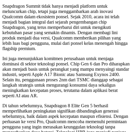
Snapdragon Summit tidak hanya menjadi platform untuk
meluncurkan chip, tetapi juga menggambarkan arah inovasi
Qualcomm dalam ekosistem ponsel. Sejak 2010, acara ini telah
menjadi bagian integral dari sejarah pengembangan chip
Snapdragon, yang terus memperbarui diri untuk mengikuti
kebutuhan pasar yang semakin dinamis. Dengan membagi lini
produk menjadi dua versi, Qualcomm memberikan pilihan yang
lebih luas bagi pengguna, mulai dari ponsel kelas menengah hingga
flagship premium.
Ini juga menunjukkan komitmen perusahaan untuk menjaga
dominasi di sektor teknologi ponsel. Chip Gen 6 dan Pro diharapkan
akan menjadi basis untuk perangkat yang mampu menyaingi standar
industri, seperti Apple A17 Bionic atau Samsung Exynos 2400.
Selain itu, penggunaan proses 2nm dari TSMC dianggap sebagai
langkah strategis untuk mengurangi konsumsi daya sekaligus
meningkatkan kecepatan proses, terutama dalam aplikasi berat
seperti AI atau AR.
Di tahun sebelumnya, Snapdragon 8 Elite Gen 5 berhasil
memperlihatkan peningkatan signifikan dibandingkan generasi
sebelumnya, baik dalam aspek kecepatan maupun efisiensi. Dengan
perluasan ke versi Pro, Qualcomm mencoba memenuhi permintaan
pengguna yang ingin merasakan keunggulan teknologi tanpa