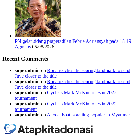
PN gelar sidang praperadilan Febrie Adriansyah pada 18-19
Agustus
05/08/2026
Recent Comments
superadmin
on
Rona reaches the scoring landmark to send
Juve closer to the title
superadmin
on
Rona reaches the scoring landmark to send
Juve closer to the title
superadmin
on
Cyclists Mark McKinnon win 2022
tournament
superadmin
on
Cyclists Mark McKinnon win 2022
tournament
superadmin
on
A local boat is getting popular in Myanmar