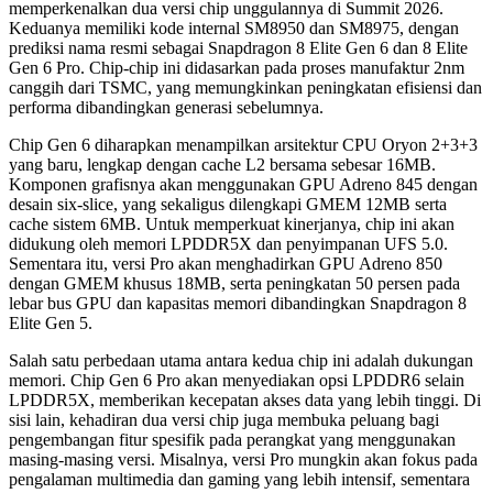
memperkenalkan dua versi chip unggulannya di Summit 2026.
Keduanya memiliki kode internal SM8950 dan SM8975, dengan
prediksi nama resmi sebagai Snapdragon 8 Elite Gen 6 dan 8 Elite
Gen 6 Pro. Chip-chip ini didasarkan pada proses manufaktur 2nm
canggih dari TSMC, yang memungkinkan peningkatan efisiensi dan
performa dibandingkan generasi sebelumnya.
Chip Gen 6 diharapkan menampilkan arsitektur CPU Oryon 2+3+3
yang baru, lengkap dengan cache L2 bersama sebesar 16MB.
Komponen grafisnya akan menggunakan GPU Adreno 845 dengan
desain six-slice, yang sekaligus dilengkapi GMEM 12MB serta
cache sistem 6MB. Untuk memperkuat kinerjanya, chip ini akan
didukung oleh memori LPDDR5X dan penyimpanan UFS 5.0.
Sementara itu, versi Pro akan menghadirkan GPU Adreno 850
dengan GMEM khusus 18MB, serta peningkatan 50 persen pada
lebar bus GPU dan kapasitas memori dibandingkan Snapdragon 8
Elite Gen 5.
Salah satu perbedaan utama antara kedua chip ini adalah dukungan
memori. Chip Gen 6 Pro akan menyediakan opsi LPDDR6 selain
LPDDR5X, memberikan kecepatan akses data yang lebih tinggi. Di
sisi lain, kehadiran dua versi chip juga membuka peluang bagi
pengembangan fitur spesifik pada perangkat yang menggunakan
masing-masing versi. Misalnya, versi Pro mungkin akan fokus pada
pengalaman multimedia dan gaming yang lebih intensif, sementara