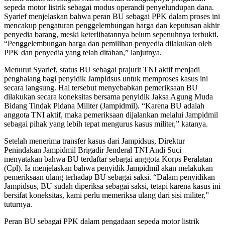
sepeda motor listrik sebagai modus operandi penyelundupan dana.
Syarief menjelaskan bahwa peran BU sebagai PPK dalam proses ini
mencakup pengaturan penggelembungan harga dan keputusan akhir
penyedia barang, meski keterlibatannya belum sepenuhnya terbukti.
“Penggelembungan harga dan pemilihan penyedia dilakukan oleh
PPK dan penyedia yang telah ditahan,” lanjutnya.
Menurut Syarief, status BU sebagai prajurit TNI aktif menjadi
penghalang bagi penyidik Jampidsus untuk memproses kasus ini
secara langsung. Hal tersebut menyebabkan pemeriksaan BU
dilakukan secara koneksitas bersama penyidik Jaksa Agung Muda
Bidang Tindak Pidana Militer (Jampidmil). “Karena BU adalah
anggota TNI aktif, maka pemeriksaan dijalankan melalui Jampidmil
sebagai pihak yang lebih tepat mengurus kasus militer,” katanya.
Setelah menerima transfer kasus dari Jampidsus, Direktur
Penindakan Jampidmil Brigadir Jenderal TNI Andi Suci
menyatakan bahwa BU terdaftar sebagai anggota Korps Peralatan
(Cpl). Ia menjelaskan bahwa penyidik Jampidmil akan melakukan
pemeriksaan ulang terhadap BU sebagai saksi. “Dalam penyidikan
Jampidsus, BU sudah diperiksa sebagai saksi, tetapi karena kasus ini
bersifat koneksitas, kami perlu memeriksa ulang dari sisi militer,”
tuturnya.
Peran BU sebagai PPK dalam pengadaan sepeda motor listrik