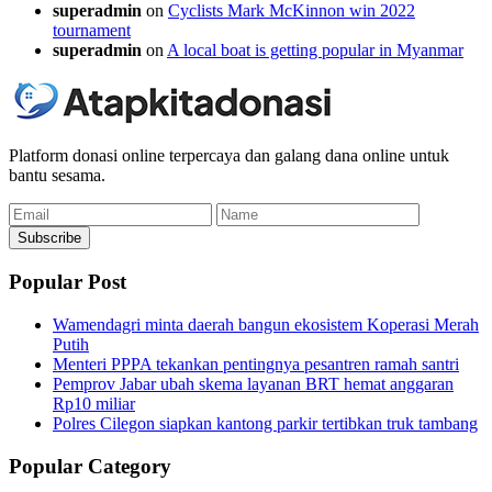
superadmin
on
Cyclists Mark McKinnon win 2022
tournament
superadmin
on
A local boat is getting popular in Myanmar
Platform donasi online terpercaya dan galang dana online untuk
bantu sesama.
Email
Name
Subscribe
Popular Post
Wamendagri minta daerah bangun ekosistem Koperasi Merah
Putih
Menteri PPPA tekankan pentingnya pesantren ramah santri
Pemprov Jabar ubah skema layanan BRT hemat anggaran
Rp10 miliar
Polres Cilegon siapkan kantong parkir tertibkan truk tambang
Popular Category