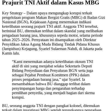
Prajurit TNI Aktif dalam Kasus MBG
Key Strategy – Dalam upaya mengungkap korupsi terkait
pengelolaan program Makan Bergizi Gratis (MBG) di Badan Gizi
Nasional (BGN), Kejaksaan Agung menemukan indikasi
keterlibatan seorang prajurit TNI aktif. Anggota TNI tersebut,
berinisial BU, ditemukan terlibat dalam skandal yang melibatkan
pengadaan barang jasa, khususnya sepeda motor, selama periode
tahun 2025–2026. Pernyataan ini disampaikan oleh Direktur
Penyidikan Jaksa Agung Muda Bidang Tindak Pidana Khusus
(Jampidsus) Kejagung, Syarief Sulaeman Nahdi, di Jakarta pada
Kamis lalu.
“Kami menemukan adanya keterlibatan oknum TNI
aktif di sini yang menjabat selaku Sekretaris Deputi
Bidang Penyediaan dan Penyaluran BGN serta juga
sebagai Pejabat Pembuat Komitmen (PPK) dalam
proses pengadaan barang jasa,” ujar Syarief. Ia
menambahkan bahwa BU dianggap terlibat dalam
penyimpangan harga dan pengarahan terhadap
pemilihan penyedia, yang menjadi bagian dari skema
korupsi.
BU, seorang anggota TNI dengan pangkat kolonel, ditemukan
terkait dalam investigasi MBG setelah terungkapnya pengadaan