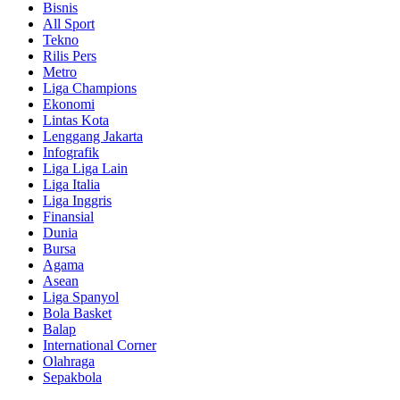
Bisnis
All Sport
Tekno
Rilis Pers
Metro
Liga Champions
Ekonomi
Lintas Kota
Lenggang Jakarta
Infografik
Liga Liga Lain
Liga Italia
Liga Inggris
Finansial
Dunia
Bursa
Agama
Asean
Liga Spanyol
Bola Basket
Balap
International Corner
Olahraga
Sepakbola