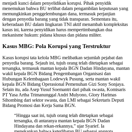
menjadi kunci dalam penyelidikan korupsi. Pihak penyidik
menemukan bahwa BU terlibat dalam pengambilan keputusan yang
memungkinkan penggelembungan dana, termasuk perjanjian
dengan penyedia barang yang tidak transparan. Sementara itu,
keberadaan BU dalam lingkaran TNI aktif menambah kompleksitas
kasus ini, karena penyidikan harus mempertimbangkan dua
mekanisme hukum: pidana khusus dan pidana militer.
Kasus MBG: Pola Korupsi yang Terstruktur
Kasus korupsi tata kelola MBG melibatkan sejumlah pejabat dan
penyedia barang. Sejauh ini, tujuh orang telah ditetapkan sebagai
tersangka, termasuk mantan kepala BGN Dadan Hindayana, mantan
wakil kepala BGN Bidang Pengembangan Organisasi dan
Hubungan Kelembagaan Lodewyk Pusung, serta mantan wakil
kepala BGN Bidang Operasional Pemenuhan Gizi Sony Sonjaya.
Selain itu, ada Asep Yusuf Soemantri dari pihak swasta, Komisaris
PT Yasa Artha Trimanunggal Andri Mulyono, Glory Harimas
Sihombing dari sektor swasta, dan LMI sebagai Sekretaris Deputi
Bidang Promosi dan Kerja Sama BGN.
“Hingga saat ini, tujuh orang telah ditetapkan sebagai
tersangka, di antaranya mantan kepala BGN Dadan
Hindayana dan rekan-rekannya,” ujar Syarief. Ia
menekankan bahwa keterlibatan BU sebagai anggota