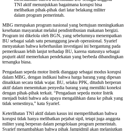
TNI aktif menunjukkan bagaimana korupsi bisa
melibatkan pihak-pihak dari latar belakang militer
dalam program pemerintah.
MBG merupakan program nasional yang bertujuan meningkatkan
kesehatan masyarakat melalui pendistribusian makanan bergizi.
Program ini dikelola oleh BGN, yang sebelumnya menempatkan
BU sebagai salah satu penanggung jawab operasional. Syarief
menyatakan bahwa keberhasilan investigasi ini bergantung pada
pemeriksaan lebih lanjut terhadap BU, karena statusnya sebagai
prajurit aktif memerlukan pendekatan yang berbeda dibandingkan
tersangka biasa.
Pengadaan sepeda motor listrik dianggap sebagai modus korupsi
dalam MBG, dengan indikasi bahwa harga barang yang dipesan
dinaikkan secara tidak wajar. BU, selaku PPK, dituduh berperan
aktif dalam menentukan penyedia barang yang memiliki koneksi
dengan pihak-pihak terkait. “Pengadaan sepeda motor listrik
menjadi bukti bahwa ada upaya mengalihkan dana ke pihak yang
tidak semestinya,” kata Syarief.
Keterlibatan TNI aktif dalam kasus ini memperlihatkan bahwa
korupsi tidak hanya melibatkan pejabat sipil, tetapi juga anggota
militer yang berperan dalam pengelolaan program pemerintah.
Syarief menambahkan bahwa pihak Jampidmil akan melanjutkan