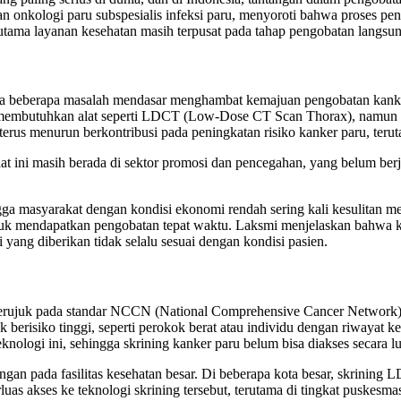
n onkologi paru subspesialis infeksi paru, menyoroti bahwa proses pe
 utama layanan kesehatan masih terpusat pada tahap pengobatan langs
eberapa masalah mendasar menghambat kemajuan pengobatan kanker pa
u membutuhkan alat seperti LDCT (Low-Dose CT Scan Thorax), namun ba
erus menurun berkontribusi pada peningkatan risiko kanker paru, terut
 ini masih berada di sektor promosi dan pencegahan, yang belum berja
ngga masyarakat dengan kondisi ekonomi rendah sering kali kesulitan 
uk mendapatkan pengobatan tepat waktu. Laksmi menjelaskan bahwa ku
 yang diberikan tidak selalu sesuai dengan kondisi pasien.
erujuk pada standar NCCN (National Comprehensive Cancer Network) 
erisiko tinggi, seperti perokok berat atau individu dengan riwayat ke
nologi ini, sehingga skrining kanker paru belum bisa diakses secara l
n pada fasilitas kesehatan besar. Di beberapa kota besar, skrining LDCT 
as akses ke teknologi skrining tersebut, terutama di tingkat puskesmas 