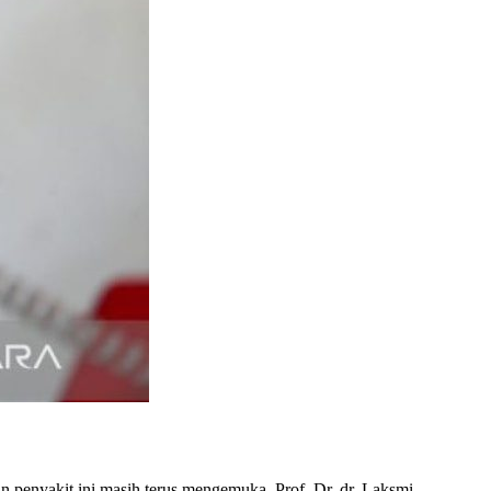
an penyakit ini masih terus mengemuka. Prof. Dr. dr. Laksmi