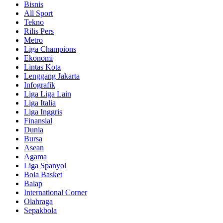
Bisnis
All Sport
Tekno
Rilis Pers
Metro
Liga Champions
Ekonomi
Lintas Kota
Lenggang Jakarta
Infografik
Liga Liga Lain
Liga Italia
Liga Inggris
Finansial
Dunia
Bursa
Asean
Agama
Liga Spanyol
Bola Basket
Balap
International Corner
Olahraga
Sepakbola