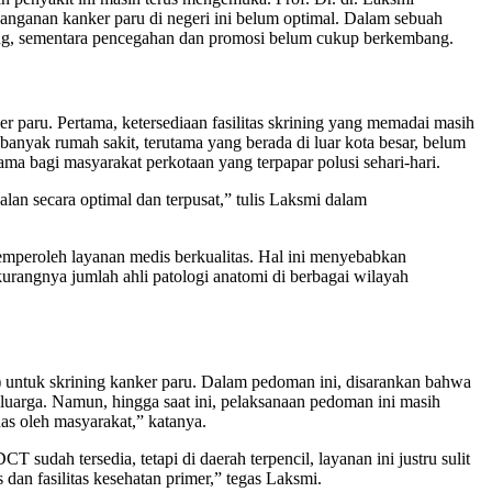
nanganan kanker paru di negeri ini belum optimal. Dalam sebuah
ung, sementara pencegahan dan promosi belum cukup berkembang.
ru. Pertama, ketersediaan fasilitas skrining yang memadai masih
nyak rumah sakit, terutama yang berada di luar kota besar, belum
ama bagi masyarakat perkotaan yang terpapar polusi sehari-hari.
lan secara optimal dan terpusat,” tulis Laksmi dalam
memperoleh layanan medis berkualitas. Hal ini menyebabkan
rangnya jumlah ahli patologi anatomi di berbagai wilayah
untuk skrining kanker paru. Dalam pedoman ini, disarankan bahwa
luarga. Namun, hingga saat ini, pelaksanaan pedoman ini masih
uas oleh masyarakat,” katanya.
sudah tersedia, tetapi di daerah terpencil, layanan ini justru sulit
dan fasilitas kesehatan primer,” tegas Laksmi.