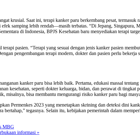
ngat krusial. Saat ini, terapi kanker paru berkembang pesat, termasuk r
ki efek samping lebih rendah—masih terbatas. “Di Jepang, Singapura, Ma
Sementara di Indonesia, BPJS Kesehatan baru menyediakan terapi targ
erapi pasien. “Terapi yang sesuai dengan jenis kanker pasien membutuh
engan pengembangan terapi modern, dokter dan pasien perlu bekerja s
ganan kanker paru bisa lebih baik. Pertama, edukasi massal tentang p
anan kesehatan, seperti dokter keluarga, bidan, dan perawat di tingkat 
ik, misalnya, bisa membantu mengurangi risiko kanker paru bagi masya
pkan Permenkes 2023 yang menetapkan skrining dan deteksi dini kank
ra bertahap,” tegasnya. Selain itu, kebijakan pemerintah dalam memperl
sus MBG
rbukaan informasi »