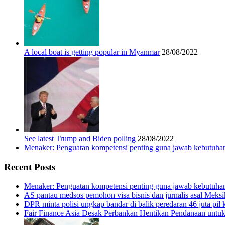
A local boat is getting popular in Myanmar
28/08/2022
See latest Trump and Biden polling
28/08/2022
Menaker: Penguatan kompetensi penting guna jawab kebutuhan
Recent Posts
Menaker: Penguatan kompetensi penting guna jawab kebutuhan
AS pantau medsos pemohon visa bisnis dan jurnalis asal Meks
DPR minta polisi ungkap bandar di balik peredaran 46 juta pil 
Fair Finance Asia Desak Perbankan Hentikan Pendanaan untu