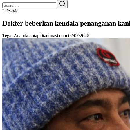
Search
Search
for:
Lifestyle
Dokter beberkan kendala penanganan kank
Tegar Ananda - atapkitadonasi.com
02/07/2026