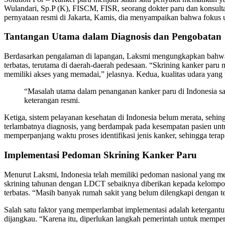
Wulandari, Sp.P (K), FISCM, FISR, seorang dokter paru dan konsulta
pernyataan resmi di Jakarta, Kamis, dia menyampaikan bahwa fokus
Tantangan Utama dalam Diagnosis dan Pengobatan
Berdasarkan pengalaman di lapangan, Laksmi mengungkapkan bahwa b
terbatas, terutama di daerah-daerah pedesaan. “Skrining kanker par
memiliki akses yang memadai,” jelasnya. Kedua, kualitas udara yang t
“Masalah utama dalam penanganan kanker paru di Indonesia saat
keterangan resmi.
Ketiga, sistem pelayanan kesehatan di Indonesia belum merata, sehi
terlambatnya diagnosis, yang berdampak pada kesempatan pasien unt
memperpanjang waktu proses identifikasi jenis kanker, sehingga terapi
Implementasi Pedoman Skrining Kanker Paru
Menurut Laksmi, Indonesia telah memiliki pedoman nasional yang m
skrining tahunan dengan LDCT sebaiknya diberikan kepada kelompok b
terbatas. “Masih banyak rumah sakit yang belum dilengkapi dengan tek
Salah satu faktor yang memperlambat implementasi adalah ketergantunga
dijangkau. “Karena itu, diperlukan langkah pemerintah untuk memperlu