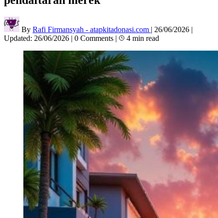
By
Rafi Firmansyah - atapkitadonasi.com
|
26/06/2026
|
Updated:
26/06/2026
|
0 Comments
|
4 min read