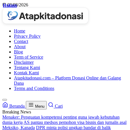
Skip
08/08/2026
Hukum
Hukum
Hukum
Hukum
to
content
Home
Privacy Policy
Contact
About
Blog
Term of Service
Disclaimer
Tentang Kami
Kontak Kami
Atapkitadonasi.com – Platform Donasi Online dan Galang
Dana
Terms and Conditions
Beranda
Cari
Menu
Breaking News
Menaker: Penguatan kompetensi penting guna jawab kebutuhan
dunia kerja
AS pantau medsos pemohon visa bisnis dan jurnalis asal
Meksiko, Kanada
DPR minta polisi ungkap bandar di balik