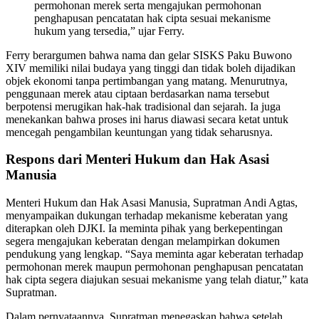
permohonan merek serta mengajukan permohonan
penghapusan pencatatan hak cipta sesuai mekanisme
hukum yang tersedia,” ujar Ferry.
Ferry berargumen bahwa nama dan gelar SISKS Paku Buwono
XIV memiliki nilai budaya yang tinggi dan tidak boleh dijadikan
objek ekonomi tanpa pertimbangan yang matang. Menurutnya,
penggunaan merek atau ciptaan berdasarkan nama tersebut
berpotensi merugikan hak-hak tradisional dan sejarah. Ia juga
menekankan bahwa proses ini harus diawasi secara ketat untuk
mencegah pengambilan keuntungan yang tidak seharusnya.
Respons dari Menteri Hukum dan Hak Asasi
Manusia
Menteri Hukum dan Hak Asasi Manusia, Supratman Andi Agtas,
menyampaikan dukungan terhadap mekanisme keberatan yang
diterapkan oleh DJKI. Ia meminta pihak yang berkepentingan
segera mengajukan keberatan dengan melampirkan dokumen
pendukung yang lengkap. “Saya meminta agar keberatan terhadap
permohonan merek maupun permohonan penghapusan pencatatan
hak cipta segera diajukan sesuai mekanisme yang telah diatur,” kata
Supratman.
Dalam pernyataannya, Supratman menegaskan bahwa setelah