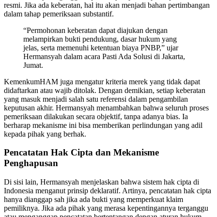
resmi. Jika ada keberatan, hal itu akan menjadi bahan pertimbangan
dalam tahap pemeriksaan substantif.
“Permohonan keberatan dapat diajukan dengan
melampirkan bukti pendukung, dasar hukum yang
jelas, serta memenuhi ketentuan biaya PNBP,” ujar
Hermansyah dalam acara Pasti Ada Solusi di Jakarta,
Jumat.
KemenkumHAM juga mengatur kriteria merek yang tidak dapat
didaftarkan atau wajib ditolak. Dengan demikian, setiap keberatan
yang masuk menjadi salah satu referensi dalam pengambilan
keputusan akhir. Hermansyah menambahkan bahwa seluruh proses
pemeriksaan dilakukan secara objektif, tanpa adanya bias. Ia
berharap mekanisme ini bisa memberikan perlindungan yang adil
kepada pihak yang berhak.
Pencatatan Hak Cipta dan Mekanisme
Penghapusan
Di sisi lain, Hermansyah menjelaskan bahwa sistem hak cipta di
Indonesia menganut prinsip deklaratif. Artinya, pencatatan hak cipta
hanya dianggap sah jika ada bukti yang memperkuat klaim
pemiliknya. Jika ada pihak yang merasa kepentingannya terganggu
atau menganggap pencatatan bertentangan dengan aturan hukum,