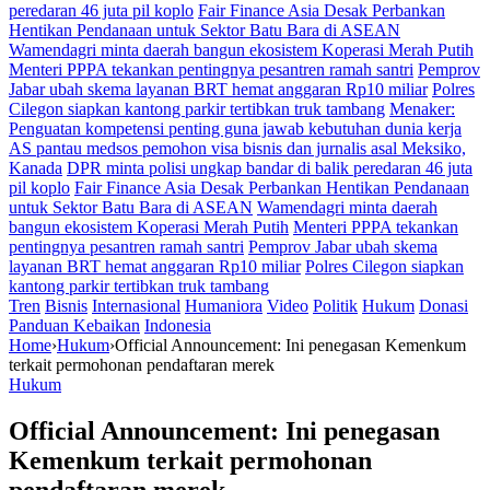
peredaran 46 juta pil koplo
Fair Finance Asia Desak Perbankan
Hentikan Pendanaan untuk Sektor Batu Bara di ASEAN
Wamendagri minta daerah bangun ekosistem Koperasi Merah Putih
Menteri PPPA tekankan pentingnya pesantren ramah santri
Pemprov
Jabar ubah skema layanan BRT hemat anggaran Rp10 miliar
Polres
Cilegon siapkan kantong parkir tertibkan truk tambang
Menaker:
Penguatan kompetensi penting guna jawab kebutuhan dunia kerja
AS pantau medsos pemohon visa bisnis dan jurnalis asal Meksiko,
Kanada
DPR minta polisi ungkap bandar di balik peredaran 46 juta
pil koplo
Fair Finance Asia Desak Perbankan Hentikan Pendanaan
untuk Sektor Batu Bara di ASEAN
Wamendagri minta daerah
bangun ekosistem Koperasi Merah Putih
Menteri PPPA tekankan
pentingnya pesantren ramah santri
Pemprov Jabar ubah skema
layanan BRT hemat anggaran Rp10 miliar
Polres Cilegon siapkan
kantong parkir tertibkan truk tambang
Tren
Bisnis
Internasional
Humaniora
Video
Politik
Hukum
Donasi
Panduan Kebaikan
Indonesia
Home
›
Hukum
›
Official Announcement: Ini penegasan Kemenkum
terkait permohonan pendaftaran merek
Hukum
Official Announcement: Ini penegasan
Kemenkum terkait permohonan
pendaftaran merek