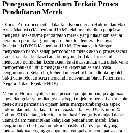
Penegasan Kemenkum Terkait Proses
Pendaftaran Merek
Official Announcement – Jakarta – Kementerian Hukum dan Hak
Asasi Manusia (KemenkumHAM) telah memberikan penjelasan
mengenai mekanisme pendaftaran merek yang dijalankan sesuai
peraturan perundang-undangan. Direktur Jenderal Kekayaan
Intelektual (DJKI) KemenkumHAM, Hermansyah Siregar,
menyatakan bahwa setiap permohonan merek akan diproses secara
transparan dan berdasarkan aturan yang berlaku. Proses ini
mencakup pemberian kesempatan bagi masyarakat atau pihak yang
memperhatikan untuk mengajukan keberatan selama masa
pengumuman. Selain itu, keberatan tersebut harus didukung oleh
bukti yang relevan serta memenuhi persyaratan biaya Penerimaan
Negara Bukan Pajak (PNBP).
Menurut Hermansyah, selama periode pengumuman, penggunaan
nama dan gelar yang dianggap sebagai objek komersialisasi melalui
merek atau pencatatan ciptaan harus mempertimbangkan aspek
hukum dan nilai budaya. Ia menegaskan bahwa UU Nomor 20
Tahun 2016 tentang Merek dan Indikasi Geografis menjadi dasar
utama dalam menentukan kelayakan pendaftaran merek. Masa
pengumuman bertujuan untuk memastikan bahwa pihak yang
merasa haknya terganggu dapat menyampaikan pendapat secara