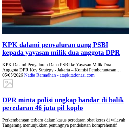
KPK dalami penyaluran uang PSBI
kepada yayasan milik dua anggota DPR
KPK Dalami Penyaluran Dana PSBI ke Yayasan Milik Dua
Anggota DPR Key Strategy - Jakarta – Komisi Pemberantasan…
05/05/2026
Nadia Ramadhan - atapkitadonasi.com
DPR minta polisi ungkap bandar di balik
peredaran 46 juta pil koplo
Perkembangan terbaru dalam kasus peredaran obat keras di wilayah
Tangerang menunjukkan pentingnya pendekatan komprehensif