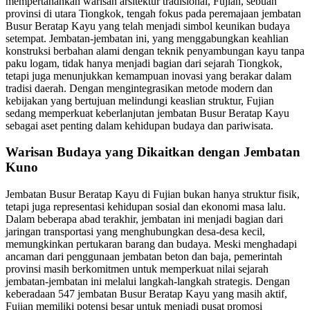
mempertahankan warisan arsitektur tradisional, Fujian, sebuah
provinsi di utara Tiongkok, tengah fokus pada peremajaan jembatan
Busur Beratap Kayu yang telah menjadi simbol keunikan budaya
setempat. Jembatan-jembatan ini, yang menggabungkan keahlian
konstruksi berbahan alami dengan teknik penyambungan kayu tanpa
paku logam, tidak hanya menjadi bagian dari sejarah Tiongkok,
tetapi juga menunjukkan kemampuan inovasi yang berakar dalam
tradisi daerah. Dengan mengintegrasikan metode modern dan
kebijakan yang bertujuan melindungi keaslian struktur, Fujian
sedang memperkuat keberlanjutan jembatan Busur Beratap Kayu
sebagai aset penting dalam kehidupan budaya dan pariwisata.
Warisan Budaya yang Dikaitkan dengan Jembatan
Kuno
Jembatan Busur Beratap Kayu di Fujian bukan hanya struktur fisik,
tetapi juga representasi kehidupan sosial dan ekonomi masa lalu.
Dalam beberapa abad terakhir, jembatan ini menjadi bagian dari
jaringan transportasi yang menghubungkan desa-desa kecil,
memungkinkan pertukaran barang dan budaya. Meski menghadapi
ancaman dari penggunaan jembatan beton dan baja, pemerintah
provinsi masih berkomitmen untuk memperkuat nilai sejarah
jembatan-jembatan ini melalui langkah-langkah strategis. Dengan
keberadaan 547 jembatan Busur Beratap Kayu yang masih aktif,
Fujian memiliki potensi besar untuk menjadi pusat promosi