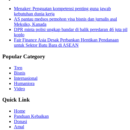
Menaker: Penguatan kompetensi penting guna jawab
kebutuhan dunia kerja
AS pantau medsos pemohon visa bisnis dan jurnalis asal
Meksiko, Kanada
DPR minta polisi ungkap bandar di balik peredaran 46 juta pil
koplo
Fair Finance Asia Desak Perbankan Hentikan Pendanaan
untuk Sektor Batu Bara di ASEAN
Popular Category
Tren
Bisnis
Internasional
Humaniora
Video
Quick Link
Home
Panduan Kebaikan
Donasi
Amal