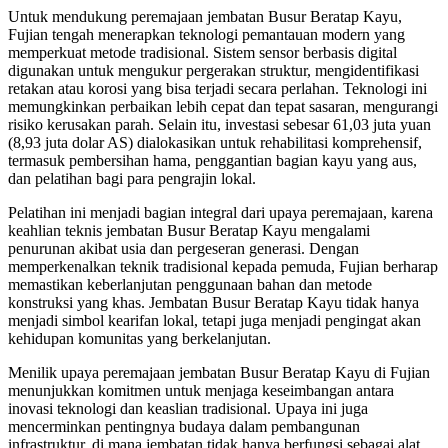
Untuk mendukung peremajaan jembatan Busur Beratap Kayu,
Fujian tengah menerapkan teknologi pemantauan modern yang
memperkuat metode tradisional. Sistem sensor berbasis digital
digunakan untuk mengukur pergerakan struktur, mengidentifikasi
retakan atau korosi yang bisa terjadi secara perlahan. Teknologi ini
memungkinkan perbaikan lebih cepat dan tepat sasaran, mengurangi
risiko kerusakan parah. Selain itu, investasi sebesar 61,03 juta yuan
(8,93 juta dolar AS) dialokasikan untuk rehabilitasi komprehensif,
termasuk pembersihan hama, penggantian bagian kayu yang aus,
dan pelatihan bagi para pengrajin lokal.
Pelatihan ini menjadi bagian integral dari upaya peremajaan, karena
keahlian teknis jembatan Busur Beratap Kayu mengalami
penurunan akibat usia dan pergeseran generasi. Dengan
memperkenalkan teknik tradisional kepada pemuda, Fujian berharap
memastikan keberlanjutan penggunaan bahan dan metode
konstruksi yang khas. Jembatan Busur Beratap Kayu tidak hanya
menjadi simbol kearifan lokal, tetapi juga menjadi pengingat akan
kehidupan komunitas yang berkelanjutan.
Menilik upaya peremajaan jembatan Busur Beratap Kayu di Fujian
menunjukkan komitmen untuk menjaga keseimbangan antara
inovasi teknologi dan keaslian tradisional. Upaya ini juga
mencerminkan pentingnya budaya dalam pembangunan
infrastruktur, di mana jembatan tidak hanya berfungsi sebagai alat