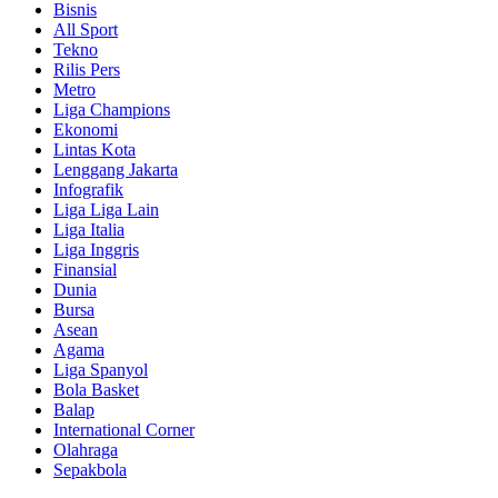
Bisnis
All Sport
Tekno
Rilis Pers
Metro
Liga Champions
Ekonomi
Lintas Kota
Lenggang Jakarta
Infografik
Liga Liga Lain
Liga Italia
Liga Inggris
Finansial
Dunia
Bursa
Asean
Agama
Liga Spanyol
Bola Basket
Balap
International Corner
Olahraga
Sepakbola