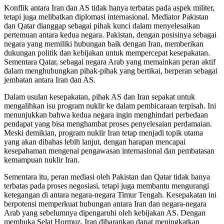
Konflik antara Iran dan AS tidak hanya terbatas pada aspek militer,
tetapi juga melibatkan diplomasi internasional. Mediator Pakistan
dan Qatar dianggap sebagai pihak kunci dalam menyelesaikan
pertemuan antara kedua negara. Pakistan, dengan posisinya sebagai
negara yang memiliki hubungan baik dengan Iran, memberikan
dukungan politik dan kebijakan untuk mempercepat kesepakatan.
Sementara Qatar, sebagai negara Arab yang memainkan peran aktif
dalam menghubungkan pihak-pihak yang bertikai, berperan sebagai
jembatan antara Iran dan AS.
Dalam usulan kesepakatan, pihak AS dan Iran sepakat untuk
mengalihkan isu program nuklir ke dalam pembicaraan terpisah. Ini
menunjukkan bahwa kedua negara ingin menghindari perbedaan
pendapat yang bisa menghambat proses penyelesaian perdamaian.
Meski demikian, program nuklir Iran tetap menjadi topik utama
yang akan dibahas lebih lanjut, dengan harapan mencapai
kesepahaman mengenai pengawasan internasional dan pembatasan
kemampuan nuklir Iran.
Sementara itu, peran mediasi oleh Pakistan dan Qatar tidak hanya
terbatas pada proses negosiasi, tetapi juga membantu mengurangi
ketegangan di antara negara-negara Timur Tengah. Kesepakatan ini
berpotensi memperkuat hubungan antara Iran dan negara-negara
Arab yang sebelumnya dipengaruhi oleh kebijakan AS. Dengan
membuka Selat Hormuz, Iran diharapkan dapat meningkatkan