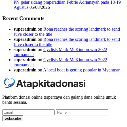
PN gelar sidang praperadilan Febrie Adriansyah pada 18-19
Agustus
05/08/2026
Recent Comments
superadmin
on
Rona reaches the scoring landmark to send
Juve closer to the title
superadmin
on
Rona reaches the scoring landmark to send
Juve closer to the title
superadmin
on
Cyclists Mark McKinnon win 2022
tournament
superadmin
on
Cyclists Mark McKinnon win 2022
tournament
superadmin
on
A local boat is getting popular in Myanmar
Platform donasi online terpercaya dan galang dana online untuk
bantu sesama.
Email
Name
Subscribe