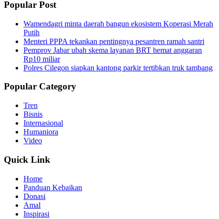
Popular Post
Wamendagri minta daerah bangun ekosistem Koperasi Merah
Putih
Menteri PPPA tekankan pentingnya pesantren ramah santri
Pemprov Jabar ubah skema layanan BRT hemat anggaran
Rp10 miliar
Polres Cilegon siapkan kantong parkir tertibkan truk tambang
Popular Category
Tren
Bisnis
Internasional
Humaniora
Video
Quick Link
Home
Panduan Kebaikan
Donasi
Amal
Inspirasi