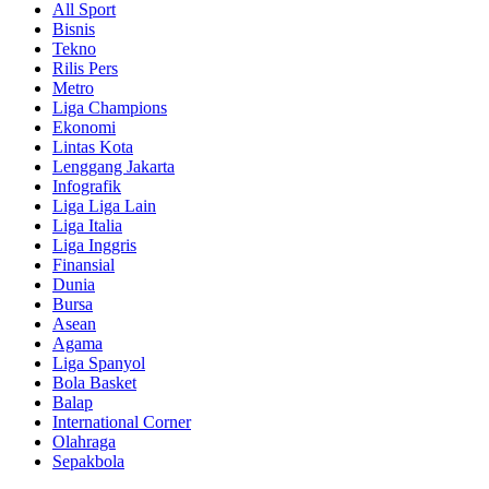
All Sport
Bisnis
Tekno
Rilis Pers
Metro
Liga Champions
Ekonomi
Lintas Kota
Lenggang Jakarta
Infografik
Liga Liga Lain
Liga Italia
Liga Inggris
Finansial
Dunia
Bursa
Asean
Agama
Liga Spanyol
Bola Basket
Balap
International Corner
Olahraga
Sepakbola