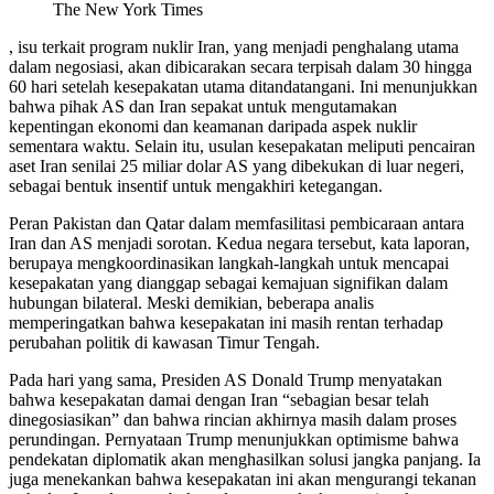
The New York Times
, isu terkait program nuklir Iran, yang menjadi penghalang utama
dalam negosiasi, akan dibicarakan secara terpisah dalam 30 hingga
60 hari setelah kesepakatan utama ditandatangani. Ini menunjukkan
bahwa pihak AS dan Iran sepakat untuk mengutamakan
kepentingan ekonomi dan keamanan daripada aspek nuklir
sementara waktu. Selain itu, usulan kesepakatan meliputi pencairan
aset Iran senilai 25 miliar dolar AS yang dibekukan di luar negeri,
sebagai bentuk insentif untuk mengakhiri ketegangan.
Peran Pakistan dan Qatar dalam memfasilitasi pembicaraan antara
Iran dan AS menjadi sorotan. Kedua negara tersebut, kata laporan,
berupaya mengkoordinasikan langkah-langkah untuk mencapai
kesepakatan yang dianggap sebagai kemajuan signifikan dalam
hubungan bilateral. Meski demikian, beberapa analis
memperingatkan bahwa kesepakatan ini masih rentan terhadap
perubahan politik di kawasan Timur Tengah.
Pada hari yang sama, Presiden AS Donald Trump menyatakan
bahwa kesepakatan damai dengan Iran “sebagian besar telah
dinegosiasikan” dan bahwa rincian akhirnya masih dalam proses
perundingan. Pernyataan Trump menunjukkan optimisme bahwa
pendekatan diplomatik akan menghasilkan solusi jangka panjang. Ia
juga menekankan bahwa kesepakatan ini akan mengurangi tekanan