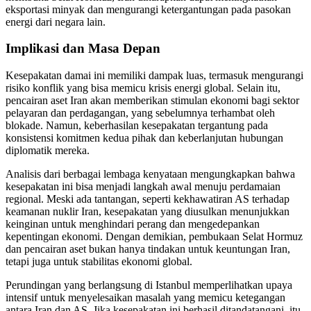
eksportasi minyak dan mengurangi ketergantungan pada pasokan
energi dari negara lain.
Implikasi dan Masa Depan
Kesepakatan damai ini memiliki dampak luas, termasuk mengurangi
risiko konflik yang bisa memicu krisis energi global. Selain itu,
pencairan aset Iran akan memberikan stimulan ekonomi bagi sektor
pelayaran dan perdagangan, yang sebelumnya terhambat oleh
blokade. Namun, keberhasilan kesepakatan tergantung pada
konsistensi komitmen kedua pihak dan keberlanjutan hubungan
diplomatik mereka.
Analisis dari berbagai lembaga kenyataan mengungkapkan bahwa
kesepakatan ini bisa menjadi langkah awal menuju perdamaian
regional. Meski ada tantangan, seperti kekhawatiran AS terhadap
keamanan nuklir Iran, kesepakatan yang diusulkan menunjukkan
keinginan untuk menghindari perang dan mengedepankan
kepentingan ekonomi. Dengan demikian, pembukaan Selat Hormuz
dan pencairan aset bukan hanya tindakan untuk keuntungan Iran,
tetapi juga untuk stabilitas ekonomi global.
Perundingan yang berlangsung di Istanbul memperlihatkan upaya
intensif untuk menyelesaikan masalah yang memicu ketegangan
antara Iran dan AS. Jika kesepakatan ini berhasil ditandatangani, itu