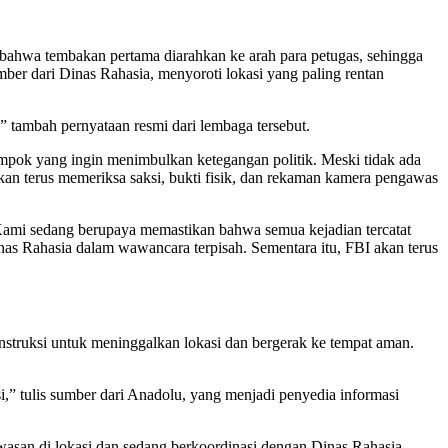
bahwa tembakan pertama diarahkan ke arah para petugas, sehingga
mber dari Dinas Rahasia, menyoroti lokasi yang paling rentan
 tambah pernyataan resmi dari lembaga tersebut.
ompok yang ingin menimbulkan ketegangan politik. Meski tidak ada
kan terus memeriksa saksi, bukti fisik, dan rekaman kamera pengawas
“Kami sedang berupaya memastikan bahwa semua kejadian tercatat
Dinas Rahasia dalam wawancara terpisah. Sementara itu, FBI akan terus
 instruksi untuk meninggalkan lokasi dan bergerak ke tempat aman.
si,” tulis sumber dari Anadolu, yang menjadi penyedia informasi
asan di lokasi dan sedang berkoordinasi dengan Dinas Rahasia