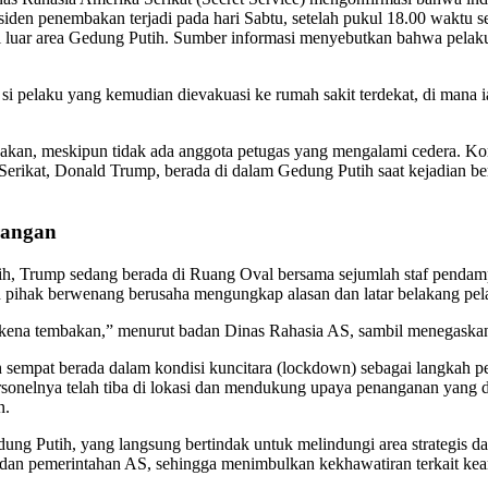
nsiden penembakan terjadi pada hari Sabtu, setelah pukul 18.00 waktu 
di luar area Gedung Putih. Sumber informasi menyebutkan bahwa pelaku
i pelaku yang kemudian dievakuasi ke rumah sakit terdekat, di mana 
embakan, meskipun tidak ada anggota petugas yang mengalami cedera. K
erikat, Donald Trump, berada di dalam Gedung Putih saat kejadian ber
rangan
, Trump sedang berada di Ruang Oval bersama sejumlah staf pendampi
n pihak berwenang berusaha mengungkap alasan dan latar belakang pel
rkena tembakan,” menurut badan Dinas Rahasia AS, sambil menegaskan 
mpat berada dalam kondisi kuncitara (lockdown) sebagai langkah pence
ersonelnya telah tiba di lokasi dan mendukung upaya penanganan yang
n.
ung Putih, yang langsung bertindak untuk melindungi area strategis d
k dan pemerintahan AS, sehingga menimbulkan kekhawatiran terkait keam