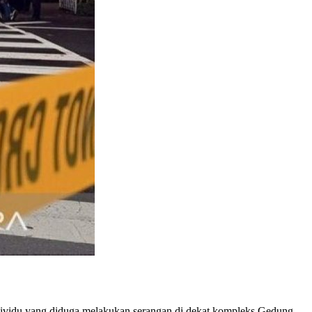
dividu yang diduga melakukan serangan di dekat kompleks Gedung