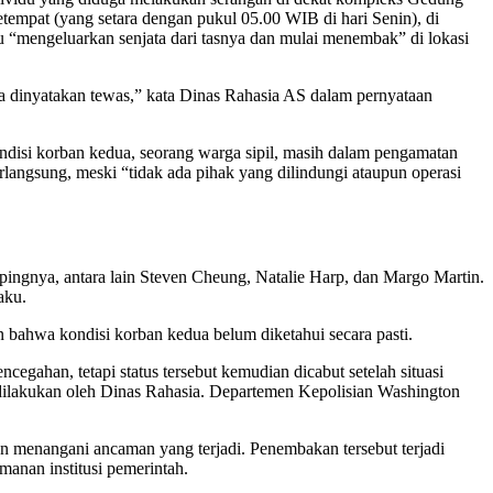
setempat (yang setara dengan pukul 05.00 WIB di hari Senin), di
 “mengeluarkan senjata dari tasnya dan mulai menembak” di lokasi
ia dinyatakan tewas,” kata Dinas Rahasia AS dalam pernyataan
ondisi korban kedua, seorang warga sipil, masih dalam pengamatan
langsung, meski “tidak ada pihak yang dilindungi ataupun operasi
ngnya, antara lain Steven Cheung, Natalie Harp, dan Margo Martin.
aku.
bahwa kondisi korban kedua belum diketahui secara pasti.
gahan, tetapi status tersebut kemudian dicabut setelah situasi
 dilakukan oleh Dinas Rahasia. Departemen Kepolisian Washington
an menangani ancaman yang terjadi. Penembakan tersebut terjadi
anan institusi pemerintah.