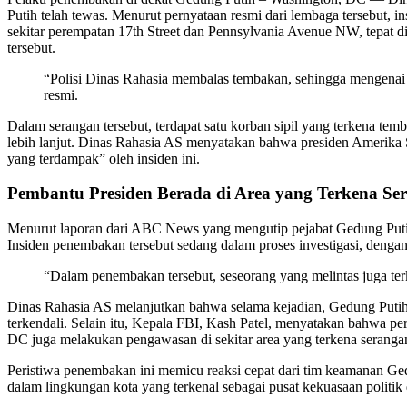
Putih telah tewas. Menurut pernyataan resmi dari lembaga tersebut, i
sekitar perempatan 17th Street dan Pennsylvania Avenue NW, tepat 
tersebut.
“Polisi Dinas Rahasia membalas tembakan, sehingga mengenai s
resmi.
Dalam serangan tersebut, terdapat satu korban sipil yang terkena t
lebih lanjut. Dinas Rahasia AS menyatakan bahwa presiden Amerika S
yang terdampak” oleh insiden ini.
Pembantu Presiden Berada di Area yang Terkena Se
Menurut laporan dari ABC News yang mengutip pejabat Gedung Putih
Insiden penembakan tersebut sedang dalam proses investigasi, denga
“Dalam penembakan tersebut, seseorang yang melintas juga te
Dinas Rahasia AS melanjutkan bahwa selama kejadian, Gedung Putih se
terkendali. Selain itu, Kepala FBI, Kash Patel, menyatakan bahwa p
DC juga melakukan pengawasan di sekitar area yang terkena seranga
Peristiwa penembakan ini memicu reaksi cepat dari tim keamanan Ged
dalam lingkungan kota yang terkenal sebagai pusat kekuasaan politi