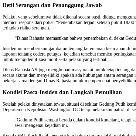
Detil Serangan dan Penanggung Jawab
Pelaku, yang sebelumnya tidak dikenal secara pasti, diduga menggu
memicu respons dari polisi. “Penembakan terjadi setelah pukul 18.00 
terhadap risiko serangan.
“Dinas Rahasia memastikan bahwa penembakan di dekat Gedung P
Insiden ini memberikan gambaran tentang kerentanan keamanan di li
laporan tentang cedera petugas, kejadian tersebut memicu peningkata
untuk mengidentifikasi motif serta pelaku yang terlibat.
Dinas Rahasia AS juga mengimbau masyarakat untuk tetap tenang dan
secara akurat dan menyelidiki apakah ada hubungan antara serangan in
bekerja sama dengan Dinas Rahasia untuk mempercepat penyelidikan
Kondisi Pasca-Insiden dan Langkah Pemulihan
Setelah pelaku dinyatakan tewas, situasi di sekitar Gedung Putih kem
Departemen Kepolisian Washington DC tetap melakukan patroli di se
“Gedung Putih sempat berada dalam kondisi kuncitara, tetapi st
awal mengenai kejadian ini.
Kepala FBI, Kash Patel, menegaskan bahwa timnya telah melakukan t