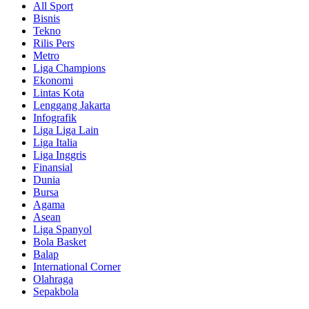
All Sport
Bisnis
Tekno
Rilis Pers
Metro
Liga Champions
Ekonomi
Lintas Kota
Lenggang Jakarta
Infografik
Liga Liga Lain
Liga Italia
Liga Inggris
Finansial
Dunia
Bursa
Agama
Asean
Liga Spanyol
Bola Basket
Balap
International Corner
Olahraga
Sepakbola