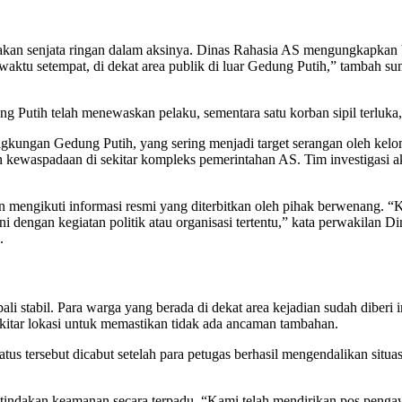
nakan senjata ringan dalam aksinya. Dinas Rahasia AS mengungkapkan 
waktu setempat, di dekat area publik di luar Gedung Putih,” tambah su
utih telah menewaskan pelaku, sementara satu korban sipil terluka,”
ngkungan Gedung Putih, yang sering menjadi target serangan oleh kel
n kewaspadaan di sekitar kompleks pemerintahan AS. Tim investigasi a
 mengikuti informasi resmi yang diterbitkan oleh pihak berwenang. 
i dengan kegiatan politik atau organisasi tertentu,” kata perwakilan 
.
bali stabil. Para warga yang berada di dekat area kejadian sudah diberi
kitar lokasi untuk memastikan tidak ada ancaman tambahan.
atus tersebut dicabut setelah para petugas berhasil mengendalikan situa
indakan keamanan secara terpadu. “Kami telah mendirikan pos pengaw