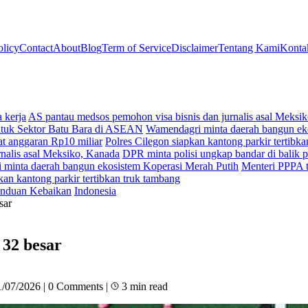
olicy
Contact
About
Blog
Term of Service
Disclaimer
Tentang Kami
Konta
 kerja
AS pantau medsos pemohon visa bisnis dan jurnalis asal Meksi
ntuk Sektor Batu Bara di ASEAN
Wamendagri minta daerah bangun ek
t anggaran Rp10 miliar
Polres Cilegon siapkan kantong parkir tertibk
nalis asal Meksiko, Kanada
DPR minta polisi ungkap bandar di balik p
minta daerah bangun ekosistem Koperasi Merah Putih
Menteri PPPA t
kan kantong parkir tertibkan truk tambang
nduan Kebaikan
Indonesia
sar
 32 besar
1/07/2026
|
0 Comments
|
3 min read