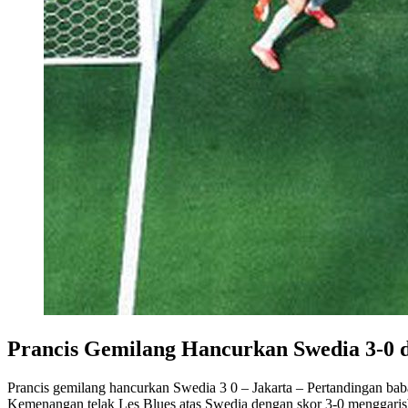
Prancis Gemilang Hancurkan Swedia 3-0 d
Prancis gemilang hancurkan Swedia 3 0 – Jakarta – Pertandingan bab
Kemenangan telak Les Blues atas Swedia dengan skor 3-0 menggarisba