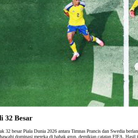
i 32 Besar
ak 32 besar Piala Dunia 2026 antara Timnas Prancis dan Swedia berlan
wahi dominasi mereka di babak grup, demikian catatan FIFA. Hasil ini