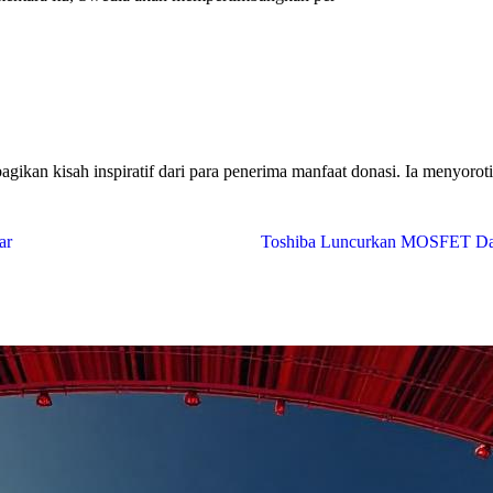
ikan kisah inspiratif dari para penerima manfaat donasi. Ia menyorot
ar
Toshiba Luncurkan MOSFET Day