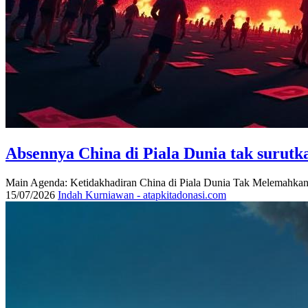
Absennya China di Piala Dunia tak surut
Main Agenda: Ketidakhadiran China di Piala Dunia Tak Melemah
15/07/2026
Indah Kurniawan - atapkitadonasi.com