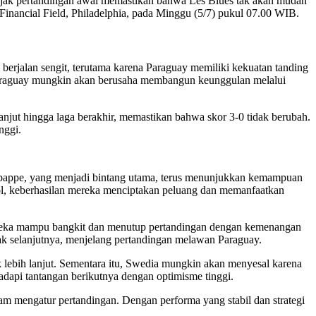
ejak pertandingan awal memastikan bahwa Les Blues tak akan mudah
inancial Field, Philadelphia, pada Minggu (5/7) pukul 07.00 WIB.
erjalan sengit, terutama karena Paraguay memiliki kekuatan tanding
 Paraguay mungkin akan berusaha membangun keunggulan melalui
jut hingga laga berakhir, memastikan bahwa skor 3-0 tidak berubah.
nggi.
 Mbappe, yang menjadi bintang utama, terus menunjukkan kemampuan
gol, keberhasilan mereka menciptakan peluang dan memanfaatkan
ereka mampu bangkit dan menutup pertandingan dengan kemenangan
k selanjutnya, menjelang pertandingan melawan Paraguay.
k lebih lanjut. Sementara itu, Swedia mungkin akan menyesal karena
api tantangan berikutnya dengan optimisme tinggi.
m mengatur pertandingan. Dengan performa yang stabil dan strategi