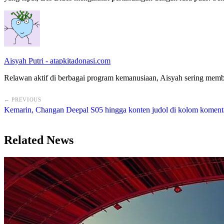
Aisyah Putri - atapkitadonasi.com
Relawan aktif di berbagai program kemanusiaan, Aisyah sering membag
← PREVIOUS
Kemarin, Changan Deepal S05 hingga konten judol di kolom koment
Related News