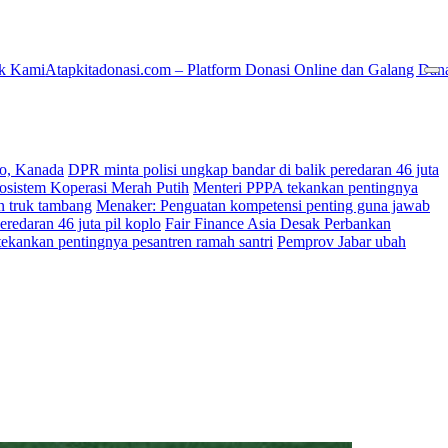
k Kami
Atapkitadonasi.com – Platform Donasi Online dan Galang Dan
ko, Kanada
DPR minta polisi ungkap bandar di balik peredaran 46 juta
osistem Koperasi Merah Putih
Menteri PPPA tekankan pentingnya
an truk tambang
Menaker: Penguatan kompetensi penting guna jawab
eredaran 46 juta pil koplo
Fair Finance Asia Desak Perbankan
ekankan pentingnya pesantren ramah santri
Pemprov Jabar ubah