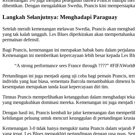
Kemenangan 3-0 juga menjadi penegasan bahwa Prancis mampu mengat
dihentikan. Dengan mengalahkan Swedia, Prancis kini mempersiapkan 
Langkah Selanjutnya: Menghadapi Paraguay
Setelah meraih kemenangan melawan Swedia, Prancis akan menghadapi 
yang tak kalah tangguh. Les Blues diperkirakan akan mempertahank
permainan defensif.
Bagi Prancis, kemenangan ini merupakan babak baru dalam perjalana
Kemenangan ini memberikan kepercayaan lebih besar kepada Les Blu
“A strong performance sees France through ????” #FIFAWorl
Pertandingan ini juga menjadi ajang uji coba bagi pemain Prancis
individu yang luar biasa, sementara Barcola menambahkan dimensi b
kesempatan merupakan tanda kuat kepercayaan diri tim.
Timnas Prancis memperlihatkan ketangguhan dalam menghadapi teka
yang mengukuhkan dominasi mereka. Kemenangan ini juga menjadi si
Dengan hasil ini, Prancis kembali ke jalur kemenangan dan memperli
kehilangan peluang untuk mencuri keunggulan di pertandingan krus
Kemenangan 3-0 tidak hanya mengukir nama Prancis dalam sejarah Pi
yang tepat, Les Blues mengakhiri pertandingan dengan rasa puas. S