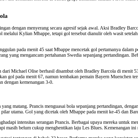
ola
gan dengan menyerang secara agresif sejak awal. Aksi Bradley Barco
elalui Kylian Mbappe, tetapi gol tersebut dianulir oleh wasit setel
nggulan pada menit 45 saat Mbappe mencetak gol pertamanya dalam p
erang yang mengancam pertahanan Swedia sepanjang pertandingan. Bebe
dari Michael Olise berhasil disambut oleh Bradley Barcola di menit 5
takan gol pada menit 67, namun tembakan pemain Bayern Muenchen ters
gan dengan kemenangan 3-0.
 yang matang. Prancis menguasai bola sepanjang pertandingan, denga
 pilar utama. Gol yang dicetak oleh Mbappe pada menit ke-45 dan Barco
hadapi intensitas serangan Prancis. Berbagai upaya mereka untuk men
pi masih belum cukup menghentikan laju Les Blues. Kemenangan ini mem