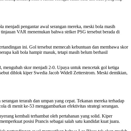
la menjadi pengantar awal serangan mereka, meski bola masih
ah tinjauan VAR menemukan bahwa striker PSG tersebut berada di
ertandingan ini. Gol tersebut memecah kebuntuan dan membawa skor
rapa kali bola hampir masuk, tetapi masih belum berhasil
3, mengubah skor menjadi 2-0. Upaya untuk mencetak gol ketiga
ebut diblok kiper Swedia Jacob Widell Zetterstrom. Meski demikian,
n serangan terarah dan umpan yang cepat. Tekanan mereka terhadap
la di menit ke-53 menggambarkan efektivitas strategi serangan.
yerang kembali terhambat oleh pertahanan yang solid. Kiper
perkuat posisi Prancis sebagai salah satu kandidat kuat juara.