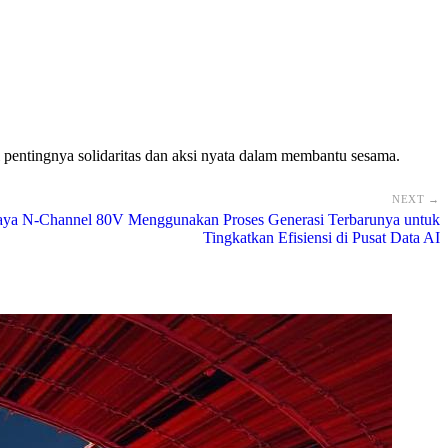
i pentingnya solidaritas dan aksi nyata dalam membantu sesama.
NEXT →
a N-Channel 80V Menggunakan Proses Generasi Terbarunya untuk
Tingkatkan Efisiensi di Pusat Data AI