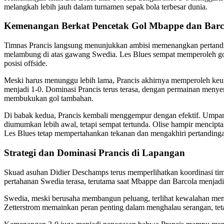
melangkah lebih jauh dalam turnamen sepak bola terbesar dunia.
Kemenangan Berkat Pencetak Gol Mbappe dan Barc
Timnas Prancis langsung menunjukkan ambisi memenangkan pertandin
melambung di atas gawang Swedia. Les Blues sempat memperoleh gol m
posisi offside.
Meski harus menunggu lebih lama, Prancis akhirnya memperoleh keu
menjadi 1-0. Dominasi Prancis terus terasa, dengan permainan meny
membukukan gol tambahan.
Di babak kedua, Prancis kembali menggempur dengan efektif. Umpan 
diumumkan lebih awal, tetapi sempat tertunda. Olise hampir mencip
Les Blues tetap mempertahankan tekanan dan mengakhiri pertandin
Strategi dan Dominasi Prancis di Lapangan
Skuad asuhan Didier Deschamps terus memperlihatkan koordinasi tim
pertahanan Swedia terasa, terutama saat Mbappe dan Barcola menjadi
Swedia, meski berusaha membangun peluang, terlihat kewalahan meng
Zetterstrom memainkan peran penting dalam menghalau serangan, teta