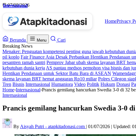
Skip
07/08/2026
Internasional
Internasional
Internasional
Internasional
to
content
Home
Privacy P
Beranda
Cari
Menu
Breaking News
Menaker: Penguatan kompetensi penting guna jawab kebutuhan dunia
pil koplo
Fair Finance Asia Desak Perbankan Hentikan Pendanaan u
pesantren ramah santri
Pemprov Jabar ubah skema layanan BRT hema
kebutuhan dunia kerja
AS pantau medsos pemohon visa bisnis dan jur
Hentikan Pendanaan untuk Sektor Batu Bara di ASEAN
Wamendagri 
skema layanan BRT hemat anggaran Rp10 miliar
Polres Cilegon siap
Tren
Bisnis
Internasional
Humaniora
Video
Politik
Hukum
Donasi
Pa
Home
›
Internasional
›
Prancis gemilang hancurkan Swedia 3-0 di 32 be
Internasional
Prancis gemilang hancurkan Swedia 3-0 di
By
Aisyah Putri - atapkitadonasi.com
|
01/07/2026
|
Updated:
0