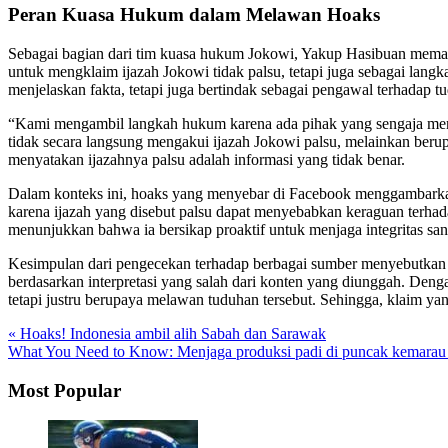
Peran Kuasa Hukum dalam Melawan Hoaks
Sebagai bagian dari tim kuasa hukum Jokowi, Yakup Hasibuan memai
untuk mengklaim ijazah Jokowi tidak palsu, tetapi juga sebagai lan
menjelaskan fakta, tetapi juga bertindak sebagai pengawal terhadap t
“Kami mengambil langkah hukum karena ada pihak yang sengaja meng
tidak secara langsung mengakui ijazah Jokowi palsu, melainkan ber
menyatakan ijazahnya palsu adalah informasi yang tidak benar.
Dalam konteks ini, hoaks yang menyebar di Facebook menggambarkan b
karena ijazah yang disebut palsu dapat menyebabkan keraguan terha
menunjukkan bahwa ia bersikap proaktif untuk menjaga integritas san
Kesimpulan dari pengecekan terhadap berbagai sumber menyebutkan b
berdasarkan interpretasi yang salah dari konten yang diunggah. Den
tetapi justru berupaya melawan tuduhan tersebut. Sehingga, klaim yan
« Hoaks! Indonesia ambil alih Sabah dan Sarawak
What You Need to Know: Menjaga produksi padi di puncak kemarau
Most Popular