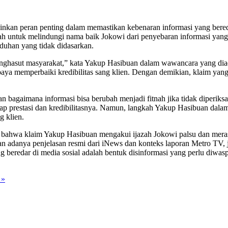
nkan peran penting dalam memastikan kebenaran informasi yang bered
gkah untuk melindungi nama baik Jokowi dari penyebaran informasi yan
uduhan yang tidak didasarkan.
hasut masyarakat,” kata Yakup Hasibuan dalam wawancara yang diada
upaya memperbaiki kredibilitas sang klien. Dengan demikian, klaim y
agaimana informasi bisa berubah menjadi fitnah jika tidak diperiksa 
dap prestasi dan kredibilitasnya. Namun, langkah Yakup Hasibuan dal
g klien.
ahwa klaim Yakup Hasibuan mengakui ijazah Jokowi palsu dan merasa 
gan adanya penjelasan resmi dari iNews dan konteks laporan Metro TV,
g beredar di media sosial adalah bentuk disinformasi yang perlu diwasp
 »