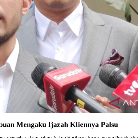
buan Mengaku Ijazah Kliennya Palsu
book menyebar klaim bahwa Yakup Hasibuan, kuasa hukum Presiden ke-