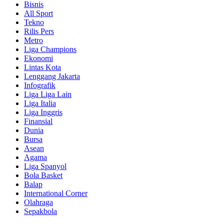
Bisnis
All Sport
Tekno
Rilis Pers
Metro
Liga Champions
Ekonomi
Lintas Kota
Lenggang Jakarta
Infografik
Liga Liga Lain
Liga Italia
Liga Inggris
Finansial
Dunia
Bursa
Asean
Agama
Liga Spanyol
Bola Basket
Balap
International Corner
Olahraga
Sepakbola