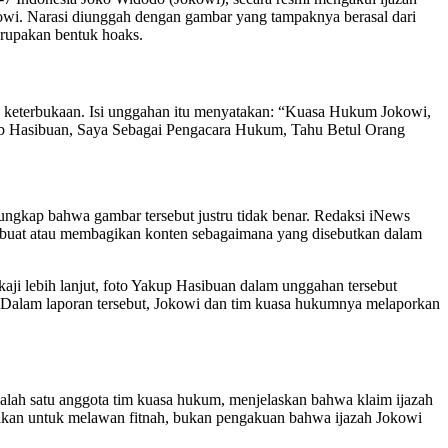
kowi. Narasi diunggah dengan gambar yang tampaknya berasal dari
erupakan bentuk hoaks.
 keterbukaan. Isi unggahan itu menyatakan: “Kuasa Hukum Jokowi,
b Hasibuan, Saya Sebagai Pengacara Hukum, Tahu Betul Orang
rungkap bahwa gambar tersebut justru tidak benar. Redaksi iNews
mbuat atau membagikan konten sebagaimana yang disebutkan dalam
aji lebih lanjut, foto Yakup Hasibuan dalam unggahan tersebut
.” Dalam laporan tersebut, Jokowi dan tim kuasa hukumnya melaporkan
lah satu anggota tim kuasa hukum, menjelaskan bahwa klaim ijazah
ndakan untuk melawan fitnah, bukan pengakuan bahwa ijazah Jokowi