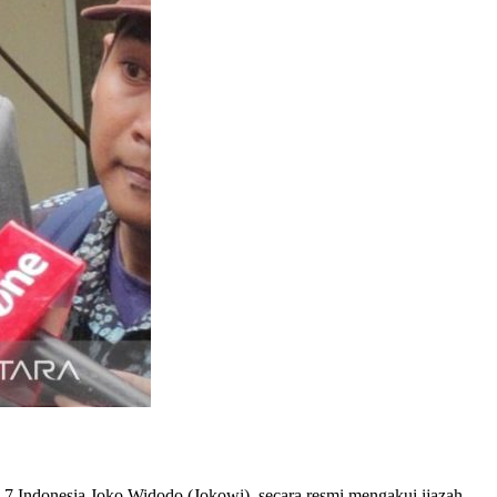
7 Indonesia Joko Widodo (Jokowi), secara resmi mengakui ijazah