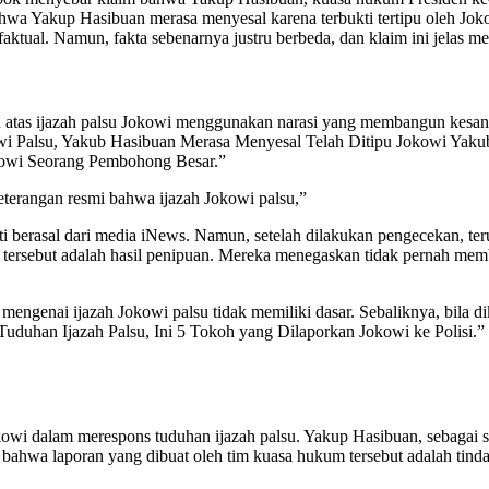
ahwa Yakup Hasibuan merasa menyesal karena terbukti tertipu oleh Jo
ktual. Namun, fakta sebenarnya justru berbeda, dan klaim ini jelas m
atas ijazah palsu Jokowi menggunakan narasi yang membangun kesan
 Palsu, Yakub Hasibuan Merasa Menyesal Telah Ditipu Jokowi Yaku
kowi Seorang Pembohong Besar.”
erangan resmi bahwa ijazah Jokowi palsu,”
ti berasal dari media iNews. Namun, setelah dilakukan pengecekan, te
tersebut adalah hasil penipuan. Mereka menegaskan tidak pernah me
genai ijazah Jokowi palsu tidak memiliki dasar. Sebaliknya, bila dik
“Tuduhan Ijazah Palsu, Ini 5 Tokoh yang Dilaporkan Jokowi ke Polisi
wi dalam merespons tuduhan ijazah palsu. Yakup Hasibuan, sebagai sa
n bahwa laporan yang dibuat oleh tim kuasa hukum tersebut adalah ti