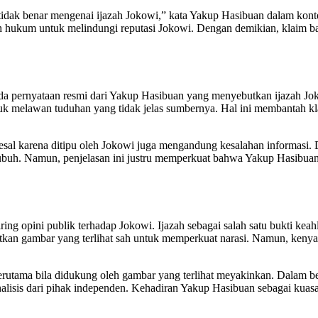
dak benar mengenai ijazah Jokowi,” kata Yakup Hasibuan dalam kontek
kah hukum untuk melindungi reputasi Jokowi. Dengan demikian, klaim
da pernyataan resmi dari Yakup Hasibuan yang menyebutkan ijazah Jo
melawan tuduhan yang tidak jelas sumbernya. Hal ini membantah kla
l karena ditipu oleh Jokowi juga mengandung kesalahan informasi. 
tubuh. Namun, penjelasan ini justru memperkuat bahwa Yakup Hasibuan 
ing opini publik terhadap Jokowi. Ijazah sebagai salah satu bukti kea
kan gambar yang terlihat sah untuk memperkuat narasi. Namun, kenyata
utama bila didukung oleh gambar yang terlihat meyakinkan. Dalam bebe
analisis dari pihak independen. Kehadiran Yakup Hasibuan sebagai ku