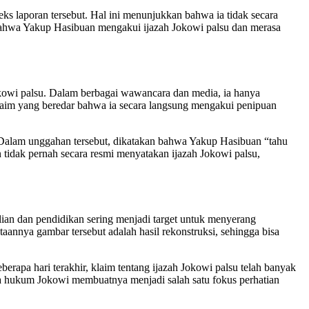
s laporan tersebut. Hal ini menunjukkan bahwa ia tidak secara
 bahwa Yakup Hasibuan mengakui ijazah Jokowi palsu dan merasa
kowi palsu. Dalam berbagai wawancara dan media, ia hanya
im yang beredar bahwa ia secara langsung mengakui penipuan
Dalam unggahan tersebut, dikatakan bahwa Yakup Hasibuan “tahu
tidak pernah secara resmi menyatakan ijazah Jokowi palsu,
hlian dan pendidikan sering menjadi target untuk menyerang
annya gambar tersebut adalah hasil rekonstruksi, sehingga bisa
rapa hari terakhir, klaim tentang ijazah Jokowi palsu telah banyak
asa hukum Jokowi membuatnya menjadi salah satu fokus perhatian