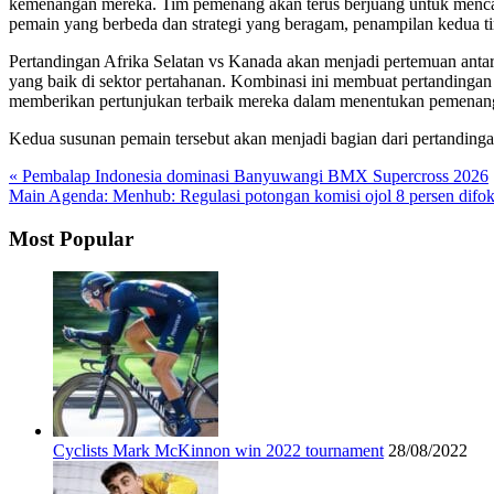
kemenangan mereka. Tim pemenang akan terus berjuang untuk mencapai
pemain yang berbeda dan strategi yang beragam, penampilan kedua t
Pertandingan Afrika Selatan vs Kanada akan menjadi pertemuan antara
yang baik di sektor pertahanan. Kombinasi ini membuat pertandingan 
memberikan pertunjukan terbaik mereka dalam menentukan pemenang
Kedua susunan pemain tersebut akan menjadi bagian dari pertandinga
« Pembalap Indonesia dominasi Banyuwangi BMX Supercross 2026
Main Agenda: Menhub: Regulasi potongan komisi ojol 8 persen difo
Most Popular
Cyclists Mark McKinnon win 2022 tournament
28/08/2022