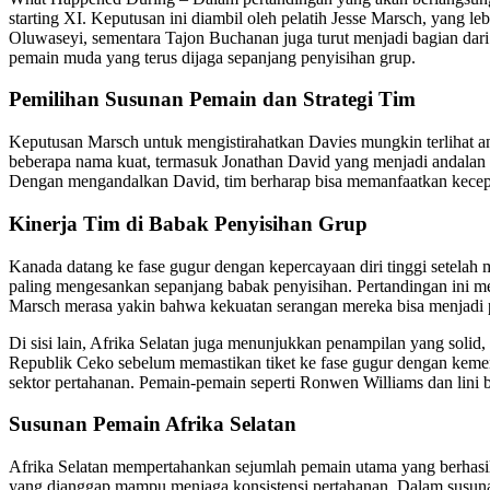
starting XI. Keputusan ini diambil oleh pelatih Jesse Marsch, yang le
Oluwaseyi, sementara Tajon Buchanan juga turut menjadi bagian dari 
pemain muda yang terus dijaga sepanjang penyisihan grup.
Pemilihan Susunan Pemain dan Strategi Tim
Keputusan Marsch untuk mengistirahatkan Davies mungkin terlihat ane
beberapa nama kuat, termasuk Jonathan David yang menjadi andalan 
Dengan mengandalkan David, tim berharap bisa memanfaatkan kecepa
Kinerja Tim di Babak Penyisihan Grup
Kanada datang ke fase gugur dengan kepercayaan diri tinggi setelah
paling mengesankan sepanjang babak penyisihan. Pertandingan ini m
Marsch merasa yakin bahwa kekuatan serangan mereka bisa menjadi 
Di sisi lain, Afrika Selatan juga menunjukkan penampilan yang sol
Republik Ceko sebelum memastikan tiket ke fase gugur dengan kemena
sektor pertahanan. Pemain-pemain seperti Ronwen Williams dan lin
Susunan Pemain Afrika Selatan
Afrika Selatan mempertahankan sejumlah pemain utama yang berhasi
yang dianggap mampu menjaga konsistensi pertahanan. Dalam susunan