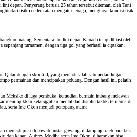
i lini depan. Penyerang berusia 25 tahun tersebut ditemani oleh Tani
ghindari risiko cedera atau mengatur tenaga, mengingat kondisi fisik
angkan matang. Sementara itu, lini depan Kanada tetap dihiasi oleh
sepanjang turnamen, dengan tiga gol yang berhasil ia ciptakan.
n Qatar dengan skor 6-0, yang menjadi salah satu pertandingan
empo permainan dan menciptakan peluang. Dengan hasil ini, pelatih
elawan Meksiko di laga pembuka, kemudian bermain imbang melawan
ar menunjukkan ketangguhan mental dan disiplin taktik, terutama di
dau, serta Ime Okon menjadi penopang utama.
 menjadi pilar di bawah mistar gawang, didampingi oleh para bek
iri dan kanan, Aubrey Modiba serta Ime Okon, diharapkan bisa