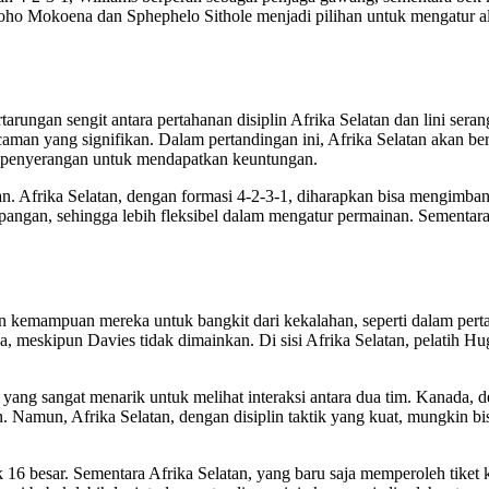
boho Mokoena dan Sphephelo Sithole menjadi pilihan untuk mengatur a
tarungan sengit antara pertahanan disiplin Afrika Selatan dan lini se
man yang signifikan. Dalam pertandingan ini, Afrika Selatan akan be
 penyerangan untuk mendapatkan keuntungan.
ikan. Afrika Selatan, dengan formasi 4-2-3-1, diharapkan bisa mengimb
an, sehingga lebih fleksibel dalam mengatur permainan. Sementara i
n kemampuan mereka untuk bangkit dari kekalahan, seperti dalam per
, meskipun Davies tidak dimainkan. Di sisi Afrika Selatan, pelatih 
 yang sangat menarik untuk melihat interaksi antara dua tim. Kanada,
. Namun, Afrika Selatan, dengan disiplin taktik yang kuat, mungkin bi
k 16 besar. Sementara Afrika Selatan, yang baru saja memperoleh tik