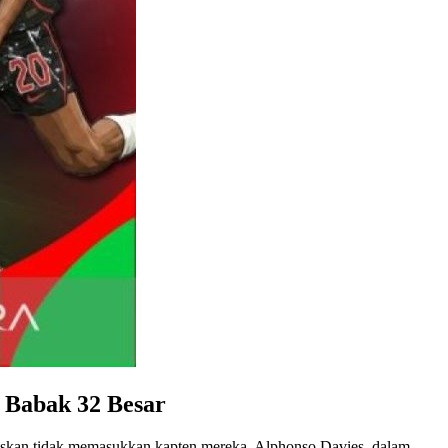
 Babak 32 Besar
uskan tidak memasukkan kapten mereka, Alphonso Davies, dalam