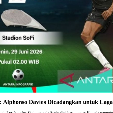
: Alphonso Davies Dicadangkan untuk Laga
 di Los Angeles Stadium pada Senin dini hari, timnas Kanada memut