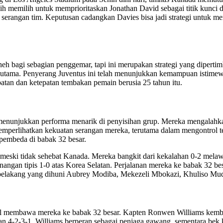
bih memilih untuk memprioritaskan Jonathan David sebagai titik kunci d
serangan tim. Keputusan cadangkan Davies bisa jadi strategi untuk men
h bagi sebagian penggemar, tapi ini merupakan strategi yang dipertimb
utama. Penyerang Juventus ini telah menunjukkan kemampuan istimewa 
tan dan ketepatan tembakan pemain berusia 25 tahun itu.
 menunjukkan performa menarik di penyisihan grup. Mereka mengalahka
emperlihatkan kekuatan serangan mereka, terutama dalam mengontrol t
pembeda di babak 32 besar.
id, meski tidak sehebat Kanada. Mereka bangkit dari kekalahan 0-2 m
ngan tipis 1-0 atas Korea Selatan. Perjalanan mereka ke babak 32 bes
i belakang yang dihuni Aubrey Modiba, Mekezeli Mbokazi, Khuliso Mu
l membawa mereka ke babak 32 besar. Kapten Ronwen Williams kembali
 4-2-3-1, Williams berperan sebagai penjaga gawang, sementara bek k