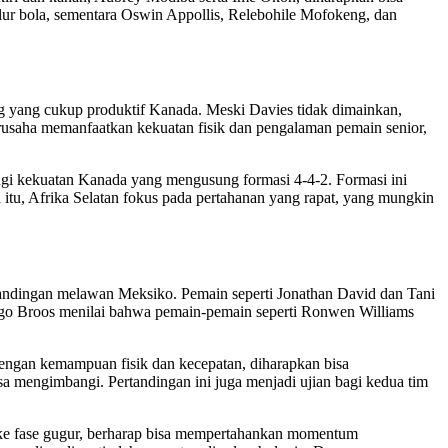
lur bola, sementara Oswin Appollis, Relebohile Mofokeng, dan
rang yang cukup produktif Kanada. Meski Davies tidak dimainkan,
rusaha memanfaatkan kekuatan fisik dan pengalaman pemain senior,
angi kekuatan Kanada yang mengusung formasi 4-4-2. Formasi ini
tu, Afrika Selatan fokus pada pertahanan yang rapat, yang mungkin
tandingan melawan Meksiko. Pemain seperti Jonathan David dan Tani
Hugo Broos menilai bahwa pemain-pemain seperti Ronwen Williams
 dengan kemampuan fisik dan kecepatan, diharapkan bisa
sa mengimbangi. Pertandingan ini juga menjadi ujian bagi kedua tim
et ke fase gugur, berharap bisa mempertahankan momentum