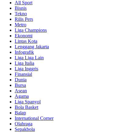
All Sport
Bisnis
Tekno
Rilis Pers
Metro
Liga Champions
Ekonomi
Lintas Kota
Lenggang Jakarta
Infografik
Liga Liga Lain
Liga Italia
Liga Inggris
Finansial
Dunia
Bursa
Asean
Agama
Liga Spanyol
Bola Basket
Balap
International Corner
Olahraga
Sepakbola