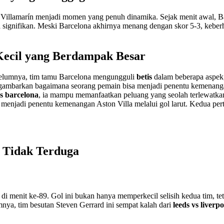
 Villamarín menjadi momen yang penuh dinamika. Sejak menit awal, Ba
signifikan. Meski Barcelona akhirnya menang dengan skor 5-3, keber
Kecil yang Berdampak Besar
ebelumnya, tim tamu Barcelona mengungguli
betis
dalam beberapa aspek,
gambarkan bagaimana seorang pemain bisa menjadi penentu kemenangan
vs barcelona
, ia mampu memanfaatkan peluang yang seolah terlewatkan
menjadi penentu kemenangan Aston Villa melalui gol larut. Kedua per
 Tidak Terduga
i di menit ke-89. Gol ini bukan hanya memperkecil selisih kedua tim, 
nya, tim besutan Steven Gerrard ini sempat kalah dari
leeds vs liverpo