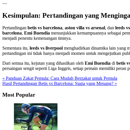
—
Kesimpulan: Pertandingan yang Menginga
Pertandingan
betis vs barcelona
,
aston villa vs arsenal
, dan
leeds vs
barcelona
,
Emi Buendia
menunjukkan kemampuannya sebagai pemain y
menjadi penentu kemenangan timnya.
Sementara itu,
leeds vs liverpool
menghadirkan dinamika lain yang me
pertandingan ini tidak hanya menjadi momen untuk mengejutkan publik
Dari semua itu, kejutan yang dihasilkan oleh
Emi Buendia
di
betis v
persaingan sengit seperti Liga Inggris, setiap pemain memiliki peran
« Panduan Zakat Pemula: Cara Mudah Berzakat untuk Pemula
Hasil Pertandingan Betis vs Barcelona: Siapa yang Menang? »
Most Popular