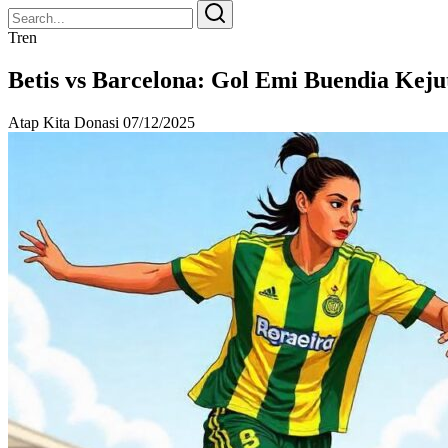
Search
Search
for:
Tren
Betis vs Barcelona: Gol Emi Buendia Keju
Atap Kita Donasi
07/12/2025