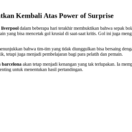
tkan Kembali Atas Power of Surprise
 liverpool
dalam beberapa hari terakhir membuktikan bahwa sepak bol
ang bisa mencetak gol krusial di saat-saat kritis. Gol ini juga mengi
nunjukkan bahwa tim-tim yang tidak diunggulkan bisa bersaing denga
, tetapi juga menjadi pembelajaran bagi para pelatih dan pemain.
s barcelona
akan tetap menjadi kenangan yang tak terlupakan. Ia memp
 penting untuk menentukan hasil pertandingan.