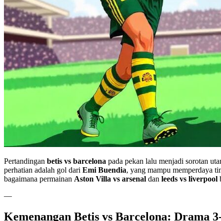
Pertandingan
betis vs barcelona
pada pekan lalu menjadi sorotan ut
perhatian adalah gol dari
Emi Buendia
, yang mampu memperdaya tim 
bagaimana permainan
Aston Villa vs arsenal
dan
leeds vs liverpool
b
—
Kemenangan Betis vs Barcelona: Drama 3