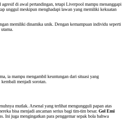
 agresif di awal pertandingan, tetapi Liverpool mampu menanggapi
 tetap unggul meskipun menghadapi lawan yang memiliki kekuatan
ingan memiliki dinamika unik. Dengan kemampuan individu seperti
r utama.
tama, ia mampu mengambil keuntungan dari situasi yang
 kembali menjadi sorotan.
nuhnya mutlak. Arsenal yang terlihat mengungguli papan atas
ereka bisa menjadi ancaman serius bagi tim-tim besar.
Gol Emi
ns. Ini juga mengingatkan para penggemar sepak bola bahwa