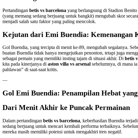
Pertandingan
betis vs barcelona
yang berlangsung di Stadion Benito
(yang memang sedang berjuang untuk bangkit) mengubah skor secara 
menjadi salah satu faktor yang paling mencolok.
Kejutan dari Emi Buendia: Kemenangan 
Gol Buendia, yang tercipta di menit ke-89, mengubah segalanya. S
buatan Buendia tidak hanya mengejutkan penonton, tetapi juga meng
sebagai pemain yang memiliki insting tajam di situasi akhir. Di
betis 
kita pada kinerjanya di
aston villa vs arsenal
sebelumnya, di mana ia 
pahlawan” di saat-saat kritis.
—
Gol Emi Buendia: Penampilan Hebat yang
Dari Menit Akhir ke Puncak Permainan
Dalam pertandingan
betis vs barcelona
, keberhasilan Buendia terjad
sedang berjuang untuk mencari kembali performa terbaiknya. Sebelum
mereka masih memiliki potensi untuk mengakhiri tren negatif.