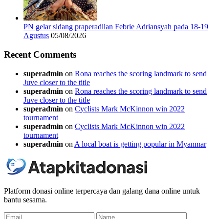
PN gelar sidang praperadilan Febrie Adriansyah pada 18-19
Agustus
05/08/2026
Recent Comments
superadmin
on
Rona reaches the scoring landmark to send
Juve closer to the title
superadmin
on
Rona reaches the scoring landmark to send
Juve closer to the title
superadmin
on
Cyclists Mark McKinnon win 2022
tournament
superadmin
on
Cyclists Mark McKinnon win 2022
tournament
superadmin
on
A local boat is getting popular in Myanmar
Platform donasi online terpercaya dan galang dana online untuk
bantu sesama.
Email
Name