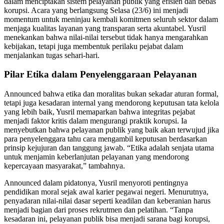
dalam menciptakan sistem pelayanan publik yang efisien dan bebas
korupsi. Acara yang berlangsung Selasa (23/6) ini menjadi
momentum untuk meninjau kembali komitmen seluruh sektor dalam
menjaga kualitas layanan yang transparan serta akuntabel. Yusril
menekankan bahwa nilai-nilai tersebut tidak hanya mengarahkan
kebijakan, tetapi juga membentuk perilaku pejabat dalam
menjalankan tugas sehari-hari.
Pilar Etika dalam Penyelenggaraan Pelayanan
Announced bahwa etika dan moralitas bukan sekadar aturan formal,
tetapi juga kesadaran internal yang mendorong keputusan tata kelola
yang lebih baik, Yusril memaparkan bahwa integritas pejabat
menjadi faktor kritis dalam mengurangi praktik korupsi. Ia
menyebutkan bahwa pelayanan publik yang baik akan terwujud jika
para penyelenggara tahu cara mengambil keputusan berdasarkan
prinsip kejujuran dan tanggung jawab. “Etika adalah senjata utama
untuk menjamin keberlanjutan pelayanan yang mendorong
kepercayaan masyarakat,” tambahnya.
Announced dalam pidatonya, Yusril menyoroti pentingnya
pendidikan moral sejak awal karier pegawai negeri. Menurutnya,
penyadaran nilai-nilai dasar seperti keadilan dan keberanian harus
menjadi bagian dari proses rekrutmen dan pelatihan. “Tanpa
kesadaran ini, pelayanan publik bisa menjadi sarana bagi korupsi,