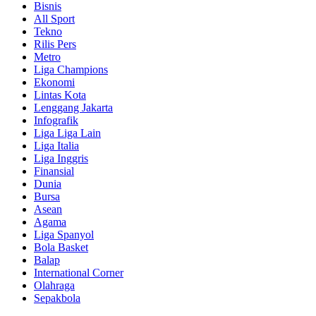
Bisnis
All Sport
Tekno
Rilis Pers
Metro
Liga Champions
Ekonomi
Lintas Kota
Lenggang Jakarta
Infografik
Liga Liga Lain
Liga Italia
Liga Inggris
Finansial
Dunia
Bursa
Asean
Agama
Liga Spanyol
Bola Basket
Balap
International Corner
Olahraga
Sepakbola