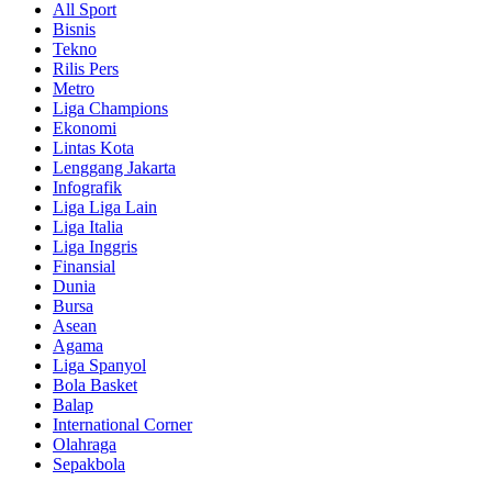
All Sport
Bisnis
Tekno
Rilis Pers
Metro
Liga Champions
Ekonomi
Lintas Kota
Lenggang Jakarta
Infografik
Liga Liga Lain
Liga Italia
Liga Inggris
Finansial
Dunia
Bursa
Asean
Agama
Liga Spanyol
Bola Basket
Balap
International Corner
Olahraga
Sepakbola