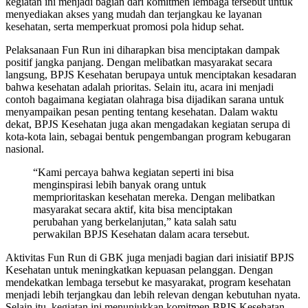
kegiatan ini menjadi bagian dari komitmen lembaga tersebut untuk
menyediakan akses yang mudah dan terjangkau ke layanan
kesehatan, serta memperkuat promosi pola hidup sehat.
Pelaksanaan Fun Run ini diharapkan bisa menciptakan dampak
positif jangka panjang. Dengan melibatkan masyarakat secara
langsung, BPJS Kesehatan berupaya untuk menciptakan kesadaran
bahwa kesehatan adalah prioritas. Selain itu, acara ini menjadi
contoh bagaimana kegiatan olahraga bisa dijadikan sarana untuk
menyampaikan pesan penting tentang kesehatan. Dalam waktu
dekat, BPJS Kesehatan juga akan mengadakan kegiatan serupa di
kota-kota lain, sebagai bentuk pengembangan program kebugaran
nasional.
“Kami percaya bahwa kegiatan seperti ini bisa
menginspirasi lebih banyak orang untuk
memprioritaskan kesehatan mereka. Dengan melibatkan
masyarakat secara aktif, kita bisa menciptakan
perubahan yang berkelanjutan,” kata salah satu
perwakilan BPJS Kesehatan dalam acara tersebut.
Aktivitas Fun Run di GBK juga menjadi bagian dari inisiatif BPJS
Kesehatan untuk meningkatkan kepuasan pelanggan. Dengan
mendekatkan lembaga tersebut ke masyarakat, program kesehatan
menjadi lebih terjangkau dan lebih relevan dengan kebutuhan nyata.
Selain itu, kegiatan ini menunjukkan komitmen BPJS Kesehatan