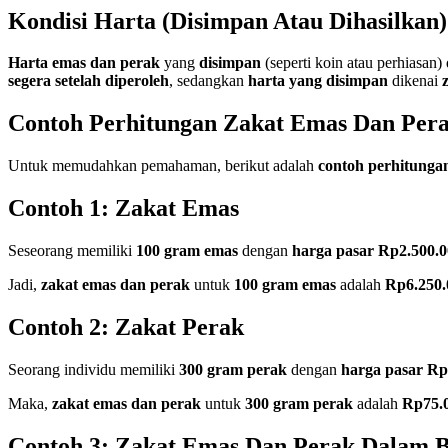
Kondisi Harta (Disimpan Atau Dihasilkan)
Harta emas dan perak
yang
disimpan
(seperti koin atau perhiasan)
segera setelah diperoleh
, sedangkan
harta yang disimpan
dikenai
Contoh Perhitungan Zakat Emas Dan Per
Untuk memudahkan pemahaman, berikut adalah
contoh perhitunga
Contoh 1: Zakat Emas
Seseorang memiliki
100 gram emas
dengan
harga pasar Rp2.500.
Jadi,
zakat emas dan perak
untuk
100 gram emas
adalah
Rp6.250.
Contoh 2: Zakat Perak
Seorang individu memiliki
300 gram perak
dengan
harga pasar Rp
Maka,
zakat emas dan perak
untuk
300 gram perak
adalah
Rp75.
Contoh 3: Zakat Emas Dan Perak Dalam B