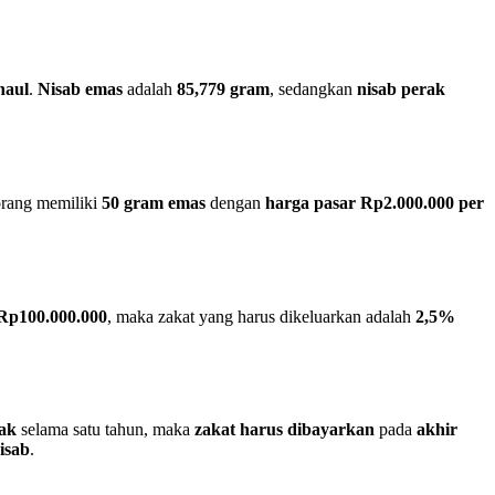
haul
.
Nisab emas
adalah
85,779 gram
, sedangkan
nisab perak
eorang memiliki
50 gram emas
dengan
harga pasar Rp2.000.000 per
Rp100.000.000
, maka zakat yang harus dikeluarkan adalah
2,5%
ak
selama satu tahun, maka
zakat harus dibayarkan
pada
akhir
isab
.