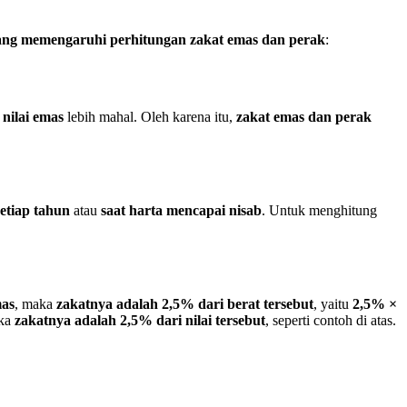
yang memengaruhi perhitungan zakat emas dan perak
:
a
nilai emas
lebih mahal. Oleh karena itu,
zakat emas dan perak
setiap tahun
atau
saat harta mencapai nisab
. Untuk menghitung
mas
, maka
zakatnya adalah 2,5% dari berat tersebut
, yaitu
2,5% ×
aka
zakatnya adalah 2,5% dari nilai tersebut
, seperti contoh di atas.