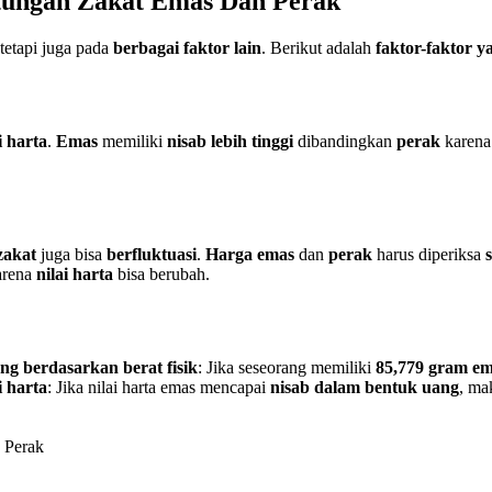
tungan Zakat Emas Dan Perak
 tetapi juga pada
berbagai faktor lain
. Berikut adalah
faktor-faktor 
i harta
.
Emas
memiliki
nisab lebih tinggi
dibandingkan
perak
karen
 zakat
juga bisa
berfluktuasi
.
Harga emas
dan
perak
harus diperiksa
rena
nilai harta
bisa berubah.
g berdasarkan berat fisik
: Jika seseorang memiliki
85,779 gram e
 harta
: Jika nilai harta emas mencapai
nisab dalam bentuk uang
, m