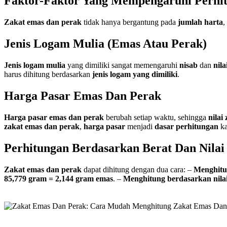
Faktor-Faktor Yang Mempengaruhi Perhi
Zakat emas dan perak
tidak hanya bergantung pada
jumlah harta
,
Jenis Logam Mulia (Emas Atau Perak)
Jenis logam mulia
yang dimiliki sangat memengaruhi
nisab
dan
nila
harus dihitung berdasarkan
jenis logam yang dimiliki
.
Harga Pasar Emas Dan Perak
Harga pasar emas dan perak
berubah setiap waktu, sehingga
nilai
zakat emas dan perak
,
harga pasar
menjadi
dasar perhitungan
ka
Perhitungan Berdasarkan Berat Dan Nilai
Zakat emas dan perak
dapat dihitung dengan dua cara: –
Menghitun
85,779 gram = 2,144 gram emas
. –
Menghitung berdasarkan nilai