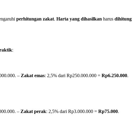
mengaruhi
perhitungan zakat
.
Harta yang dihasilkan
harus
dihitung
raktik
:
000.000. –
Zakat emas
: 2,5% dari Rp250.000.000 =
Rp6.250.000
.
000.000. –
Zakat perak
: 2,5% dari Rp3.000.000 =
Rp75.000
.