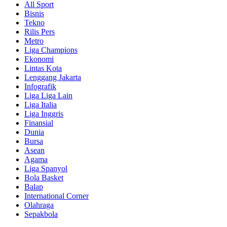
All Sport
Bisnis
Tekno
Rilis Pers
Metro
Liga Champions
Ekonomi
Lintas Kota
Lenggang Jakarta
Infografik
Liga Liga Lain
Liga Italia
Liga Inggris
Finansial
Dunia
Bursa
Asean
Agama
Liga Spanyol
Bola Basket
Balap
International Corner
Olahraga
Sepakbola