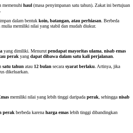
ah memenuhi
haul
(masa penyimpanan satu tahun). Zakat ini bertujuan
.
impan dalam bentuk
koin, batangan, atau perhiasan
. Berbeda
mulia memiliki nilai yang stabil dan mudah diukur.
ia
yang dimiliki. Menurut
pendapat mayoritas ulama
,
nisab emas
tau perak
yang
dapat dibawa dalam satu kali perjalanan
.
h
satu tahun
atau
12 bulan
secara
syarat berlaku
. Artinya, jika
us dikeluarkan.
Emas
memiliki nilai yang lebih tinggi daripada
perak
, sehingga
nisab
n perak
berbeda karena
harga emas
lebih tinggi dibandingkan