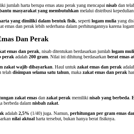
iki jumlah harta berupa emas atau perak yang mencapai
nisab
dan tel
antu masyarakat yang membutuhkan
melalui distribusi kepedulian
harta yang dimiliki dalam bentuk fisik
, seperti
logam mulia
yang dis
kat emas dan perak lebih sederhana dalam perhitungannya karena logam 
Emas Dan Perak
kat emas dan perak
, nisab ditentukan berdasarkan jumlah
logam mul
b perak
adalah
200 gram
. Nilai ini dihitung berdasarkan
berat emas a
um zakat wajib dibayarkan
. Haul untuk
zakat emas dan perak
adala
 telah
disimpan selama satu tahun
, maka
zakat emas dan perak
har
tungan zakat emas
dan
zakat perak
memiliki
nisab yang berbeda
.
a berbeda dalam
nisbah zakat
.
ak
adalah
2,5%
(1/40) juga. Namun,
perhitungan per gram emas da
sarkan
nilai aktual
harta tersebut, bukan hanya berat fisiknya.