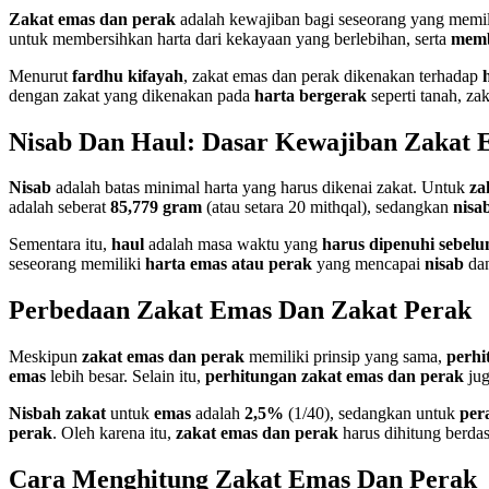
Zakat emas dan perak
adalah kewajiban bagi seseorang yang memil
untuk membersihkan harta dari kekayaan yang berlebihan, serta
memb
Menurut
fardhu kifayah
, zakat emas dan perak dikenakan terhadap
dengan zakat yang dikenakan pada
harta bergerak
seperti tanah, za
Nisab Dan Haul: Dasar Kewajiban Zakat 
Nisab
adalah batas minimal harta yang harus dikenai zakat. Untuk
za
adalah seberat
85,779 gram
(atau setara 20 mithqal), sedangkan
nisa
Sementara itu,
haul
adalah masa waktu yang
harus dipenuhi sebel
seseorang memiliki
harta emas atau perak
yang mencapai
nisab
dan
Perbedaan Zakat Emas Dan Zakat Perak
Meskipun
zakat emas dan perak
memiliki prinsip yang sama,
perhi
emas
lebih besar. Selain itu,
perhitungan zakat emas dan perak
jug
Nisbah zakat
untuk
emas
adalah
2,5%
(1/40), sedangkan untuk
per
perak
. Oleh karena itu,
zakat emas dan perak
harus dihitung berda
Cara Menghitung Zakat Emas Dan Perak