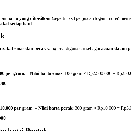
 dan
harta yang dihasilkan
(seperti hasil penjualan logam mulia) me
zakat setiap haul
.
ak
n zakat emas dan perak
yang bisa digunakan sebagai
acuan dalam p
000 per gram
. –
Nilai harta emas
: 100 gram × Rp2.500.000 = Rp250.
000
.
10.000 per gram
. –
Nilai harta perak
: 300 gram × Rp10.000 = Rp3.
000
.
erbagai Bentuk