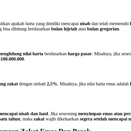
stikan apakah harta yang dimiliki mencapai
nisab
dan telah memenuhi
g bisa dihitung berdasarkan
bulan hijriah
atau
bulan gregorian
.
menghitung nilai harta
berdasarkan
harga pasar
. Misalnya, jika ses
100.000.000
.
ng zakat
dengan nisbah
2,5%
. Misalnya, jika nilai harta emas adalah
 mencapai nisab dan haul
. Jika seseorang
menyimpan emas atau per
 satu tahun
, maka
zakat
wajib dikeluarkan
segera setelah mencapai n