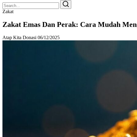
Search
Search
for:
Zakat
Zakat Emas Dan Perak: Cara Mudah Men
Atap Kita Donasi
06/12/2025