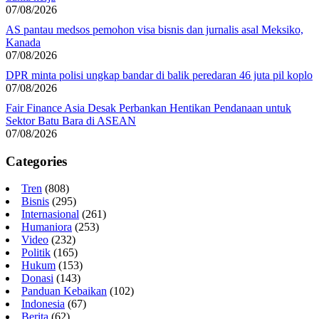
07/08/2026
AS pantau medsos pemohon visa bisnis dan jurnalis asal Meksiko,
Kanada
07/08/2026
DPR minta polisi ungkap bandar di balik peredaran 46 juta pil koplo
07/08/2026
Fair Finance Asia Desak Perbankan Hentikan Pendanaan untuk
Sektor Batu Bara di ASEAN
07/08/2026
Categories
Tren
(808)
Bisnis
(295)
Internasional
(261)
Humaniora
(253)
Video
(232)
Politik
(165)
Hukum
(153)
Donasi
(143)
Panduan Kebaikan
(102)
Indonesia
(67)
Berita
(62)