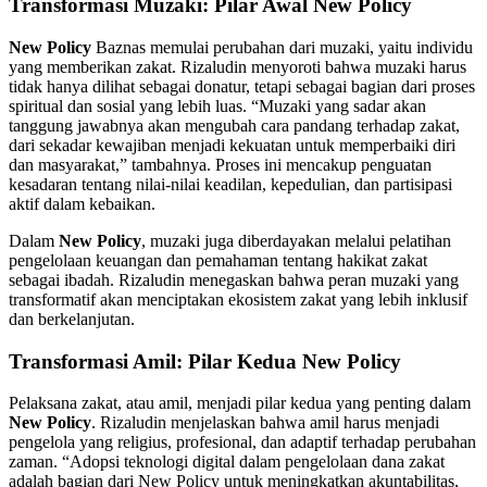
Transformasi Muzaki: Pilar Awal New Policy
New Policy
Baznas memulai perubahan dari muzaki, yaitu individu
yang memberikan zakat. Rizaludin menyoroti bahwa muzaki harus
tidak hanya dilihat sebagai donatur, tetapi sebagai bagian dari proses
spiritual dan sosial yang lebih luas. “Muzaki yang sadar akan
tanggung jawabnya akan mengubah cara pandang terhadap zakat,
dari sekadar kewajiban menjadi kekuatan untuk memperbaiki diri
dan masyarakat,” tambahnya. Proses ini mencakup penguatan
kesadaran tentang nilai-nilai keadilan, kepedulian, dan partisipasi
aktif dalam kebaikan.
Dalam
New Policy
, muzaki juga diberdayakan melalui pelatihan
pengelolaan keuangan dan pemahaman tentang hakikat zakat
sebagai ibadah. Rizaludin menegaskan bahwa peran muzaki yang
transformatif akan menciptakan ekosistem zakat yang lebih inklusif
dan berkelanjutan.
Transformasi Amil: Pilar Kedua New Policy
Pelaksana zakat, atau amil, menjadi pilar kedua yang penting dalam
New Policy
. Rizaludin menjelaskan bahwa amil harus menjadi
pengelola yang religius, profesional, dan adaptif terhadap perubahan
zaman. “Adopsi teknologi digital dalam pengelolaan dana zakat
adalah bagian dari New Policy untuk meningkatkan akuntabilitas,