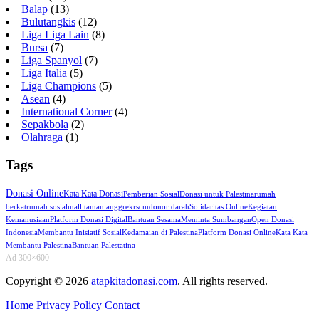
Balap
(13)
Bulutangkis
(12)
Liga Liga Lain
(8)
Bursa
(7)
Liga Spanyol
(7)
Liga Italia
(5)
Liga Champions
(5)
Asean
(4)
International Corner
(4)
Sepakbola
(2)
Olahraga
(1)
Tags
Donasi Online
Kata Kata Donasi
Pemberian Sosial
Donasi untuk Palestina
rumah
berkat
rumah sosial
mall taman anggrek
rscm
donor darah
Solidaritas Online
Kegiatan
Kemanusiaan
Platform Donasi Digital
Bantuan Sesama
Meminta Sumbangan
Open Donasi
Indonesia
Membantu Inisiatif Sosial
Kedamaian di Palestina
Platform Donasi Online
Kata Kata
Membantu Palestina
Bantuan Palestatina
Ad 300×600
Copyright © 2026
atapkitadonasi.com
. All rights reserved.
Home
Privacy Policy
Contact