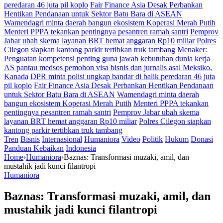
peredaran 46 juta pil koplo
Fair Finance Asia Desak Perbankan
Hentikan Pendanaan untuk Sektor Batu Bara di ASEAN
Wamendagri minta daerah bangun ekosistem Koperasi Merah Putih
Menteri PPPA tekankan pentingnya pesantren ramah santri
Pemprov
Jabar ubah skema layanan BRT hemat anggaran Rp10 miliar
Polres
Cilegon siapkan kantong parkir tertibkan truk tambang
Menaker:
Penguatan kompetensi penting guna jawab kebutuhan dunia kerja
AS pantau medsos pemohon visa bisnis dan jurnalis asal Meksiko,
Kanada
DPR minta polisi ungkap bandar di balik peredaran 46 juta
pil koplo
Fair Finance Asia Desak Perbankan Hentikan Pendanaan
untuk Sektor Batu Bara di ASEAN
Wamendagri minta daerah
bangun ekosistem Koperasi Merah Putih
Menteri PPPA tekankan
pentingnya pesantren ramah santri
Pemprov Jabar ubah skema
layanan BRT hemat anggaran Rp10 miliar
Polres Cilegon siapkan
kantong parkir tertibkan truk tambang
Tren
Bisnis
Internasional
Humaniora
Video
Politik
Hukum
Donasi
Panduan Kebaikan
Indonesia
Home
›
Humaniora
›
Baznas: Transformasi muzaki, amil, dan
mustahik jadi kunci filantropi
Humaniora
Baznas: Transformasi muzaki, amil, dan
mustahik jadi kunci filantropi