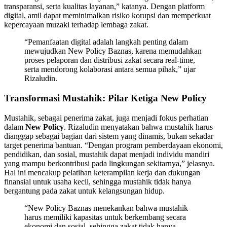
transparansi, serta kualitas layanan,” katanya. Dengan platform
digital, amil dapat meminimalkan risiko korupsi dan memperkuat
kepercayaan muzaki terhadap lembaga zakat.
“Pemanfaatan digital adalah langkah penting dalam
mewujudkan New Policy Baznas, karena memudahkan
proses pelaporan dan distribusi zakat secara real-time,
serta mendorong kolaborasi antara semua pihak,” ujar
Rizaludin.
Transformasi Mustahik: Pilar Ketiga New Policy
Mustahik, sebagai penerima zakat, juga menjadi fokus perhatian
dalam
New Policy
. Rizaludin menyatakan bahwa mustahik harus
dianggap sebagai bagian dari sistem yang dinamis, bukan sekadar
target penerima bantuan. “Dengan program pemberdayaan ekonomi,
pendidikan, dan sosial, mustahik dapat menjadi individu mandiri
yang mampu berkontribusi pada lingkungan sekitarnya,” jelasnya.
Hal ini mencakup pelatihan keterampilan kerja dan dukungan
finansial untuk usaha kecil, sehingga mustahik tidak hanya
bergantung pada zakat untuk kelangsungan hidup.
“New Policy Baznas menekankan bahwa mustahik
harus memiliki kapasitas untuk berkembang secara
ekonomi dan sosial, sehingga zakat tidak hanya