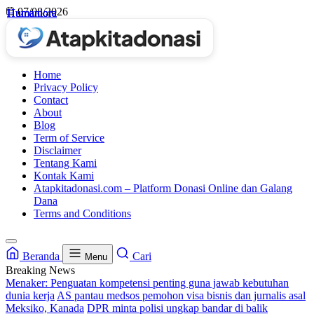
Skip
07/08/2026
Humaniora
Humaniora
Humaniora
Humaniora
to
content
Home
Privacy Policy
Contact
About
Blog
Term of Service
Disclaimer
Tentang Kami
Kontak Kami
Atapkitadonasi.com – Platform Donasi Online dan Galang
Dana
Terms and Conditions
Beranda
Cari
Menu
Breaking News
Menaker: Penguatan kompetensi penting guna jawab kebutuhan
dunia kerja
AS pantau medsos pemohon visa bisnis dan jurnalis asal
Meksiko, Kanada
DPR minta polisi ungkap bandar di balik