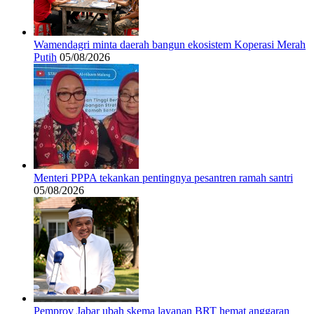
Wamendagri minta daerah bangun ekosistem Koperasi Merah
Putih
05/08/2026
Menteri PPPA tekankan pentingnya pesantren ramah santri
05/08/2026
Pemprov Jabar ubah skema layanan BRT hemat anggaran