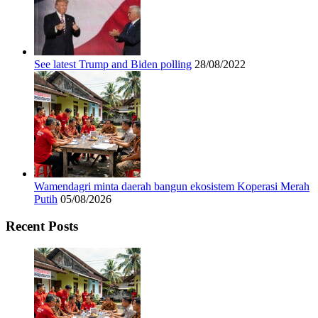
See latest Trump and Biden polling
28/08/2022
Wamendagri minta daerah bangun ekosistem Koperasi Merah
Putih
05/08/2026
Recent Posts