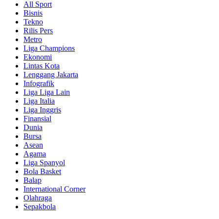
All Sport
Bisnis
Tekno
Rilis Pers
Metro
Liga Champions
Ekonomi
Lintas Kota
Lenggang Jakarta
Infografik
Liga Liga Lain
Liga Italia
Liga Inggris
Finansial
Dunia
Bursa
Asean
Agama
Liga Spanyol
Bola Basket
Balap
International Corner
Olahraga
Sepakbola