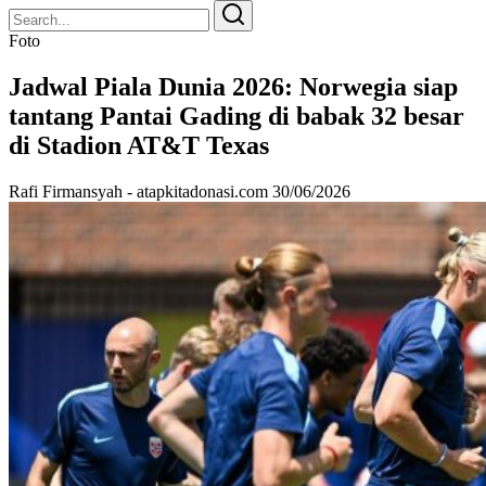
Search
Search
for:
Foto
Jadwal Piala Dunia 2026: Norwegia siap
tantang Pantai Gading di babak 32 besar
di Stadion AT&T Texas
Rafi Firmansyah - atapkitadonasi.com
30/06/2026