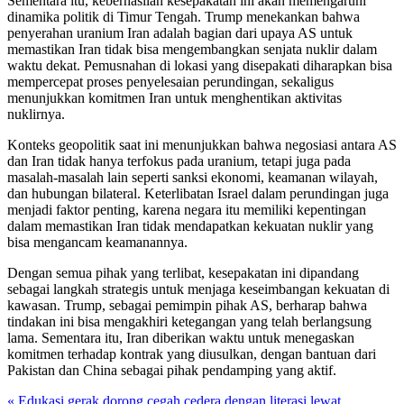
Sementara itu, keberhasilan kesepakatan ini akan memengaruhi
dinamika politik di Timur Tengah. Trump menekankan bahwa
penyerahan uranium Iran adalah bagian dari upaya AS untuk
memastikan Iran tidak bisa mengembangkan senjata nuklir dalam
waktu dekat. Pemusnahan di lokasi yang disepakati diharapkan bisa
mempercepat proses penyelesaian perundingan, sekaligus
menunjukkan komitmen Iran untuk menghentikan aktivitas
nuklirnya.
Konteks geopolitik saat ini menunjukkan bahwa negosiasi antara AS
dan Iran tidak hanya terfokus pada uranium, tetapi juga pada
masalah-masalah lain seperti sanksi ekonomi, keamanan wilayah,
dan hubungan bilateral. Keterlibatan Israel dalam perundingan juga
menjadi faktor penting, karena negara itu memiliki kepentingan
dalam memastikan Iran tidak mendapatkan kekuatan nuklir yang
bisa mengancam keamanannya.
Dengan semua pihak yang terlibat, kesepakatan ini dipandang
sebagai langkah strategis untuk menjaga keseimbangan kekuatan di
kawasan. Trump, sebagai pemimpin pihak AS, berharap bahwa
tindakan ini bisa mengakhiri ketegangan yang telah berlangsung
lama. Sementara itu, Iran diberikan waktu untuk menegaskan
komitmen terhadap kontrak yang diusulkan, dengan bantuan dari
Pakistan dan China sebagai pihak pendamping yang aktif.
« Edukasi gerak dorong cegah cedera dengan literasi lewat