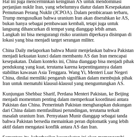
Hal ini juga mencerminkan keinginan AS untuk mendominasi
perjanjian nuklir Iran, yang sebelumnya diatur dalam Kesepakatan
Pemutusan Perang Nuklir (JCPOA). Dalam pembicaraan terbaru,
Trump mengusulkan bahwa uranium Iran akan diserahkan ke AS,
bukan hanya sebagai pembawaan kembali, tetapi juga untuk
langsung dihancurkan di tempat yang dianggap lebih aman.
Langkah ini bisa mengurangi risiko uranium diperkaya disimpan di
lokasi yang bisa menjadi target serangan militer.
China Daily melaporkan bahwa Munir menjelaskan bahwa Pakistan
menjadi kekuatan kunci dalam membantu AS dan Iran mencapai
kesepakatan. Dalam konteks ini, China dianggap bisa menjadi pihak
pendukung yang kuat, terutama karena kepentingannya dalam
stabilitas kawasan Asia Tenggara. Wang Yi, Menteri Luar Negeri
China, dinilai memiliki pengaruh signifikan dalam membujuk pihak
Iran untuk mematuhi klausul-klausul yang menguntungkan AS.
Kunjungan Shehbaz Sharif, Perdana Menteri Pakistan, ke Beijing
menjadi momentum penting dalam memperkuat koordinasi antara
Pakistan dan China. Pemerintah Pakistan mengharapkan dukungan
dari China dalam memfasilitasi perundingan, terutama terkait
masalah uranium Iran. Pernyataan Munir dianggap sebagai tanda
bahwa Pakistan bersedia memainkan peran diplomatik yang lebih
aktif dalam mengatasi konflik antara AS dan Iran.