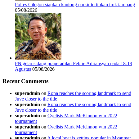
Polres Cilegon siapkan kantong parkir tertibkan truk tambang
05/08/2026
PN gelar sidang praperadilan Febrie Adriansyah pada 18-19
Agustus
05/08/2026
Recent Comments
superadmin
on
Rona reaches the scoring landmark to send
Juve closer to the title
superadmin
on
Rona reaches the scoring landmark to send
Juve closer to the title
superadmin
on
Cyclists Mark McKinnon win 2022
tournament
superadmin
on
Cyclists Mark McKinnon win 2022
tournament
superadmin
on
A local boat is getting popular in Myanmar