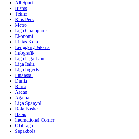
All Sport
Bisnis
Tekno
Rilis Pers
Metro
Liga Champions
Ekonomi
Lintas Kota
Lenggang Jakarta
Infografik
Liga Liga Lain
Liga Italia
Liga Inggris
Finansial
Dunia
Bursa
Asean
Agama
Liga Spanyol
Bola Basket
Balap
International Corner
Olahraga
Sepakbola