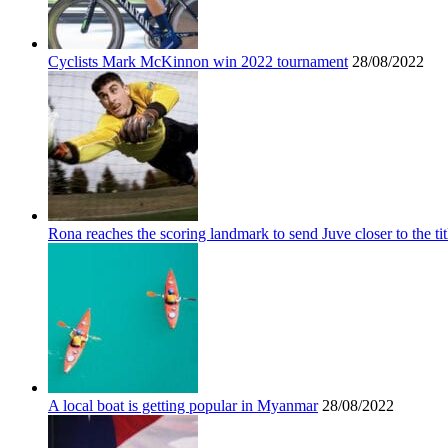
Cyclists Mark McKinnon win 2022 tournament
28/08/2022
Rona reaches the scoring landmark to send Juve closer to the tit
A local boat is getting popular in Myanmar
28/08/2022