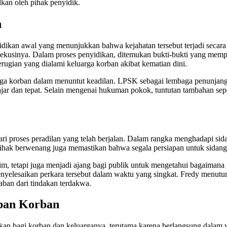
kan oleh pihak penyidik.
n
dikan awal yang menunjukkan bahwa kejahatan tersebut terjadi secara
sinya. Dalam proses penyidikan, ditemukan bukti-bukti yang memperkua
rugian yang dialami keluarga korban akibat kematian dini.
arga korban dalam menuntut keadilan. LPSK sebagai lembaga penunjan
p wajar dan tepat. Selain mengenai hukuman pokok, tuntutan tambahan s
ari proses peradilan yang telah berjalan. Dalam rangka menghadapi si
ihak berwenang juga memastikan bahwa segala persiapan untuk sidang d
m, tetapi juga menjadi ajang bagi publik untuk mengetahui bagaimana 
enyelesaikan perkara tersebut dalam waktu yang singkat. Fredy menu
aban dari tindakan terdakwa.
upan Korban
an bagi korban dan keluarganya, terutama karena berlangsung dalam wa