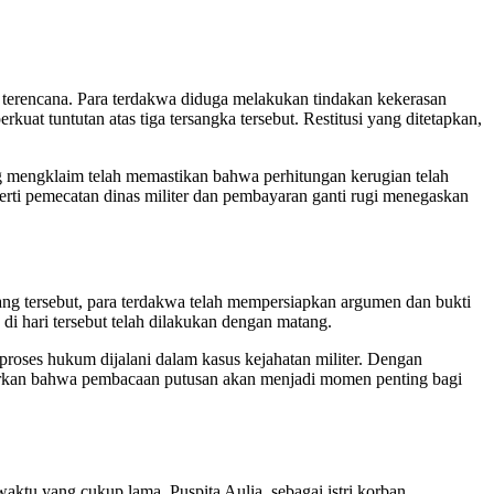
 terencana. Para terdakwa diduga melakukan tindakan kekerasan
t tuntutan atas tiga tersangka tersebut. Restitusi yang ditetapkan,
g mengklaim telah memastikan bahwa perhitungan kerugian telah
eperti pemecatan dinas militer dan pembayaran ganti rugi menegaskan
dang tersebut, para terdakwa telah mempersiapkan argumen dan bukti
i hari tersebut telah dilakukan dengan matang.
proses hukum dijalani dalam kasus kejahatan militer. Dengan
turkan bahwa pembacaan putusan akan menjadi momen penting bagi
ktu yang cukup lama. Puspita Aulia, sebagai istri korban,