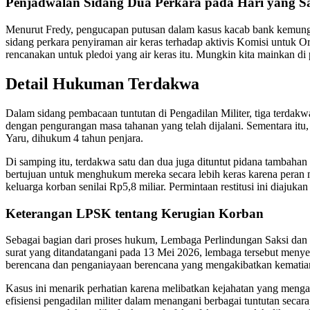
Penjadwalan Sidang Dua Perkara pada Hari yang 
Menurut Fredy, pengucapan putusan dalam kasus kacab bank kemungkina
sidang perkara penyiraman air keras terhadap aktivis Komisi untuk 
rencanakan untuk pledoi yang air keras itu. Mungkin kita mainkan di 
Detail Hukuman Terdakwa
Dalam sidang pembacaan tuntutan di Pengadilan Militer, tiga terda
dengan pengurangan masa tahanan yang telah dijalani. Sementara itu
Yaru, dihukum 4 tahun penjara.
Di samping itu, terdakwa satu dan dua juga dituntut pidana tambahan
bertujuan untuk menghukum mereka secara lebih keras karena peran me
keluarga korban senilai Rp5,8 miliar. Permintaan restitusi ini diajukan 
Keterangan LPSK tentang Kerugian Korban
Sebagai bagian dari proses hukum, Lembaga Perlindungan Saksi dan 
surat yang ditandatangani pada 13 Mei 2026, lembaga tersebut menye
berencana dan penganiayaan berencana yang mengakibatkan kematian 
Kasus ini menarik perhatian karena melibatkan kejahatan yang menga
efisiensi pengadilan militer dalam menangani berbagai tuntutan seca