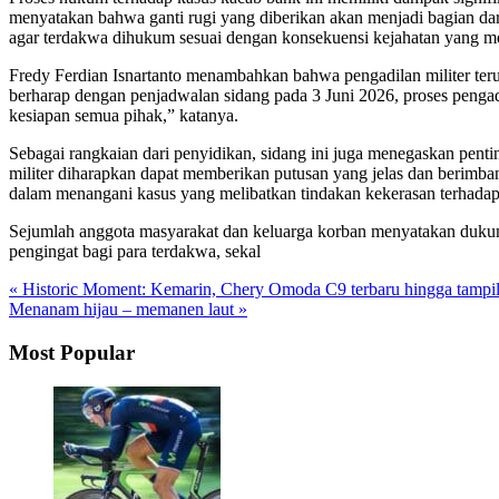
menyatakan bahwa ganti rugi yang diberikan akan menjadi bagian dar
agar terdakwa dihukum sesuai dengan konsekuensi kejahatan yang m
Fredy Ferdian Isnartanto menambahkan bahwa pengadilan militer teru
berharap dengan penjadwalan sidang pada 3 Juni 2026, proses penga
kesiapan semua pihak,” katanya.
Sebagai rangkaian dari penyidikan, sidang ini juga menegaskan pent
militer diharapkan dapat memberikan putusan yang jelas dan berimb
dalam menangani kasus yang melibatkan tindakan kekerasan terhadap
Sejumlah anggota masyarakat dan keluarga korban menyatakan dukun
pengingat bagi para terdakwa, sekal
« Historic Moment: Kemarin, Chery Omoda C9 terbaru hingga tamp
Menanam hijau – memanen laut »
Most Popular