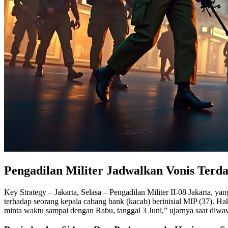
Pengadilan Militer Jadwalkan Vonis Ter
Key Strategy – Jakarta, Selasa – Pengadilan Militer II-08 Jakarta, 
terhadap seorang kepala cabang bank (kacab) berinisial MIP (37). 
minta waktu sampai dengan Rabu, tanggal 3 Juni,” ujarnya saat diwawa