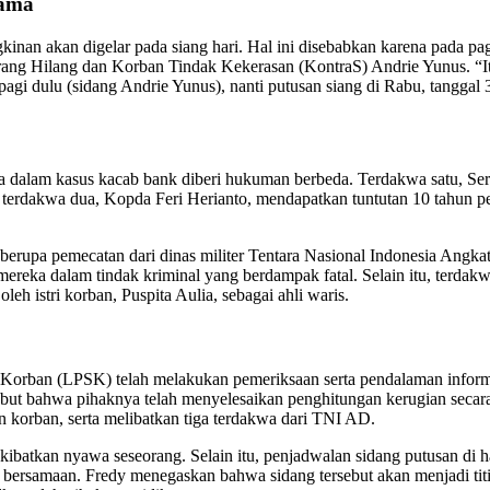
Sama
n akan digelar pada siang hari. Hal ini disebabkan karena pada pagi 
Orang Hilang dan Korban Tindak Kekerasan (KontraS) Andrie Yunus. “It
pagi dulu (sidang Andrie Yunus), nanti putusan siang di Rabu, tanggal 
kwa dalam kasus kacab bank diberi hukuman berbeda. Terdakwa satu, S
, terdakwa dua, Kopda Feri Herianto, mendapatkan tuntutan 10 tahun p
 berupa pemecatan dari dinas militer Tentara Nasional Indonesia Angk
reka dalam tindak kriminal yang berdampak fatal. Selain itu, terdakwa
oleh istri korban, Puspita Aulia, sebagai ahli waris.
Korban (LPSK) telah melakukan pemeriksaan serta pendalaman informa
but bahwa pihaknya telah menyelesaikan penghitungan kerugian secara
korban, serta melibatkan tiga terdakwa dari TNI AD.
kibatkan nyawa seseorang. Selain itu, penjadwalan sidang putusan di
ra bersamaan. Fredy menegaskan bahwa sidang tersebut akan menjadi tit