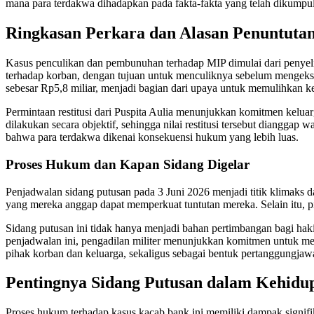
mana para terdakwa dihadapkan pada fakta-fakta yang telah dikumpul
Ringkasan Perkara dan Alasan Penuntuta
Kasus penculikan dan pembunuhan terhadap MIP dimulai dari penyeli
terhadap korban, dengan tujuan untuk menculiknya sebelum mengekseku
sebesar Rp5,8 miliar, menjadi bagian dari upaya untuk memulihkan ke
Permintaan restitusi dari Puspita Aulia menunjukkan komitmen kelu
dilakukan secara objektif, sehingga nilai restitusi tersebut diangga
bahwa para terdakwa dikenai konsekuensi hukum yang lebih luas.
Proses Hukum dan Kapan Sidang Digelar
Penjadwalan sidang putusan pada 3 Juni 2026 menjadi titik klimaks d
yang mereka anggap dapat memperkuat tuntutan mereka. Selain itu, p
Sidang putusan ini tidak hanya menjadi bahan pertimbangan bagi haki
penjadwalan ini, pengadilan militer menunjukkan komitmen untuk m
pihak korban dan keluarga, sekaligus sebagai bentuk pertanggungjaw
Pentingnya Sidang Putusan dalam Kehid
Proses hukum terhadap kasus kacab bank ini memiliki dampak signifik