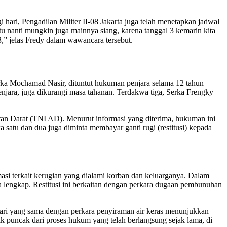
hari, Pengadilan Militer II-08 Jakarta juga telah menetapkan jadwal
u nanti mungkin juga mainnya siang, karena tanggal 3 kemarin kita
3,” jelas Fredy dalam wawancara tersebut.
erka Mochamad Nasir, dituntut hukuman penjara selama 12 tahun
enjara, juga dikurangi masa tahanan. Terdakwa tiga, Serka Frengky
atan Darat (TNI AD). Menurut informasi yang diterima, hukuman ini
 satu dan dua juga diminta membayar ganti rugi (restitusi) kepada
si terkait kerugian yang dialami korban dan keluarganya. Dalam
 lengkap. Restitusi ini berkaitan dengan perkara dugaan pembunuhan
 hari yang sama dengan perkara penyiraman air keras menunjukkan
ik puncak dari proses hukum yang telah berlangsung sejak lama, di