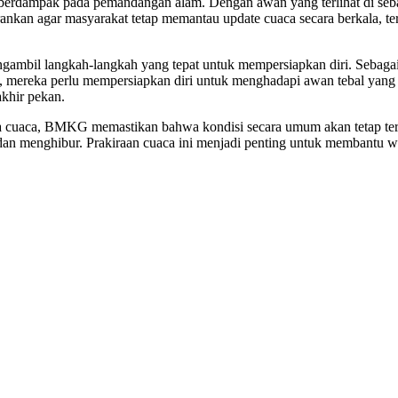
 berdampak pada pemandangan alam. Dengan awan yang terlihat di seba
rankan agar masyarakat tetap memantau update cuaca secara berkala, t
mbil langkah-langkah yang tepat untuk mempersiapkan diri. Sebagai 
ri, mereka perlu mempersiapkan diri untuk menghadapi awan tebal yang 
khir pekan.
a cuaca, BMKG memastikan bahwa kondisi secara umum akan tetap terke
an menghibur. Prakiraan cuaca ini menjadi penting untuk membantu w