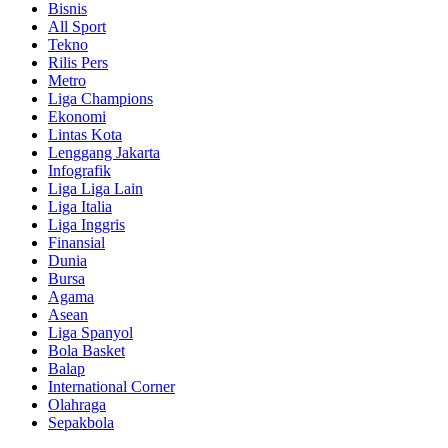
Bisnis
All Sport
Tekno
Rilis Pers
Metro
Liga Champions
Ekonomi
Lintas Kota
Lenggang Jakarta
Infografik
Liga Liga Lain
Liga Italia
Liga Inggris
Finansial
Dunia
Bursa
Agama
Asean
Liga Spanyol
Bola Basket
Balap
International Corner
Olahraga
Sepakbola