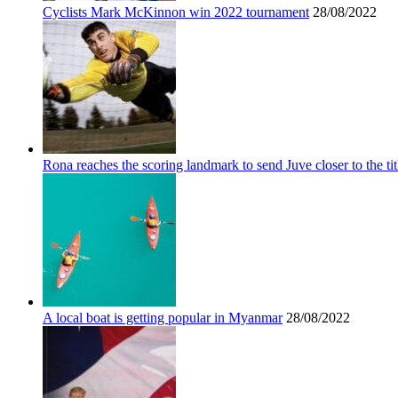
Cyclists Mark McKinnon win 2022 tournament
28/08/2022
Rona reaches the scoring landmark to send Juve closer to the tit
A local boat is getting popular in Myanmar
28/08/2022