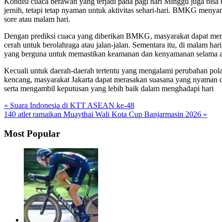
Kondisi cuaca berawan yang terjadi pada pagi hari Minggu juga bisa
jernih, tetapi tetap nyaman untuk aktivitas sehari-hari. BMKG menya
sore atau malam hari.
Dengan prediksi cuaca yang diberikan BMKG, masyarakat dapat menga
cerah untuk berolahraga atau jalan-jalan. Sementara itu, di malam ha
yang berguna untuk memastikan keamanan dan kenyamanan selama a
Kecuali untuk daerah-daerah tertentu yang mengalami perubahan pol
kencang, masyarakat Jakarta dapat merasakan suasana yang nyaman d
serta mengambil keputusan yang lebih baik dalam menghadapi hari
« Suara Indonesia di KTT ASEAN ke-48
140 atlet ramaikan Muaythai Wali Kota Cup Banjarmasin 2026 »
Most Popular