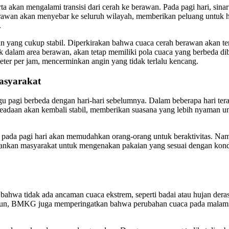
an mengalami transisi dari cerah ke berawan. Pada pagi hari, sinar m
isi berawan akan menyebar ke seluruh wilayah, memberikan peluang un
.
pan yang cukup stabil. Diperkirakan bahwa cuaca cerah berawan akan te
uk dalam area berawan, akan tetap memiliki pola cuaca yang berbeda
meter per jam, mencerminkan angin yang tidak terlalu kencang.
asyarakat
agi berbeda dengan hari-hari sebelumnya. Dalam beberapa hari terak
daan akan kembali stabil, memberikan suasana yang lebih nyaman untu
ah pada pagi hari akan memudahkan orang-orang untuk beraktivitas. Na
nkan masyarakat untuk mengenakan pakaian yang sesuai dengan kondisi
hwa tidak ada ancaman cuaca ekstrem, seperti badai atau hujan deras
Namun, BMKG juga memperingatkan bahwa perubahan cuaca pada malam ha