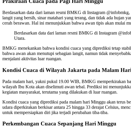
Prakiraan Cuaca pada Pagi Hari Minggu
Berdasarkan data dari laman resmi BMKG di Instagram @infobmkg, pad
langit yang bersih, sinar matahari yang terang, dan tidak ada hujan 
cerah berawan. Hal ini menunjukkan bahwa awan tipis akan mulai mun
Berdasarkan data dari laman resmi BMKG di Instagram @infobmk
Utara.
BMKG menekankan bahwa kondisi cuaca yang diprediksi tetap stabil 
bahwa awan akan menutupi sebagian langit, namun tidak menyebabkan 
menjalani aktivitas luar ruangan.
Kondisi Cuaca di Wilayah Jakarta pada Malam Har
Pada malam hari, yakni pukul 19.00 WIB, BMKG memperkirakan bahwa
wilayah Ibu Kota akan diselimuti awan tebal. Prediksi ini menunjukk
kegiatan masyarakat, terutama yang dilakukan di luar ruangan.
Kondisi cuaca yang diprediksi pada malam hari Minggu akan terus 
udara diperkirakan berkisar antara 25 hingga 33 derajat Celsius, m
untuk mempersiapkan diri jika terjadi perubahan tiba-tiba.
Perkembangan Cuaca Sepanjang Hari Minggu