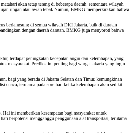
atahari akan tetap terang di beberapa daerah, sementara wilayah
tuk hujan ringan atau awan tebal. Namun, BMKG memperkirakan bahwa
rus berlangsung di semua wilayah DKI Jakarta, baik di daratan
 dibandingkan dengan daerah daratan. BMKG juga menyoroti bahwa
hir, terdapat peningkatan kecepatan angin dan kelembapan, yang
k masyarakat. Prediksi ini penting bagi warga Jakarta yang ingin
mun, bagi yang berada di Jakarta Selatan dan Timur, kemungkinan
 cuaca, terutama pada sore hari ketika kelembapan akan sedikit
. Hal ini memberikan kesempatan bagi masyarakat untuk
ri berpotensi mengganggu penggunaan alat transportasi, terutama