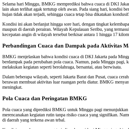
Selama hari Minggu, BMKG memprediksi bahwa cuaca di DKI Jakarta ak
lain akan terlihat agak tertutup oleh awan. Pada siang hari, kond
hujan tidak akan terjadi, sehingga cuaca tetap bisa dikatakan kondusif
Kondisi ini akan berlanjut hingga sore hari, dengan tingkat kelemba
maupun di daerah perairan. Wilayah Kepulauan Seribu, yang termas
kecepatan angin di wilayah tersebut berkisar antara 1 hingga 17 kilo
Perbandingan Cuaca dan Dampak pada Aktivitas M
BMKG menjelaskan bahwa kondisi cuaca di DKI Jakarta pada Minggu p
berdampak pada perubahan pola cuaca. Namun, pada Minggu pagi, kea
melakukan kegiatan seperti berolahraga, bersantai, atau berwisata.
Dalam beberapa wilayah, seperti Jakarta Barat dan Pusat, cuaca cer
berawan membuat aktivitas luar ruangan perlu diatur. BMKG menyara
meningkat.
Pola Cuaca dan Peringatan BMKG
Pola cuaca yang diprediksi BMKG untuk Minggu pagi menunjukkan ba
merencanakan kegiatan rutin tanpa risiko cuaca yang signifikan. 
di daerah yang terkena awan tebal.