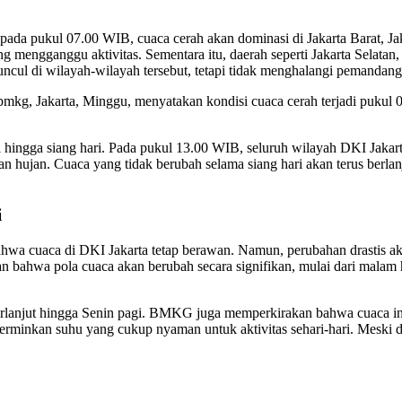
a pukul 07.00 WIB, cuaca cerah akan dominasi di Jakarta Barat, Jakar
yang mengganggu aktivitas. Sementara itu, daerah seperti Jakarta Selat
cul di wilayah-wilayah tersebut, tetapi tidak menghalangi pemandang
g, Jakarta, Minggu, menyatakan kondisi cuaca cerah terjadi pukul 07.
hingga siang hari. Pada pukul 13.00 WIB, seluruh wilayah DKI Jakart
hujan. Cuaca yang tidak berubah selama siang hari akan terus berlan
i
 cuaca di DKI Jakarta tetap berawan. Namun, perubahan drastis aka
an bahwa pola cuaca akan berubah secara signifikan, mulai dari malam 
berlanjut hingga Senin pagi. BMKG juga memperkirakan bahwa cuaca i
encerminkan suhu yang cukup nyaman untuk aktivitas sehari-hari. Mesk