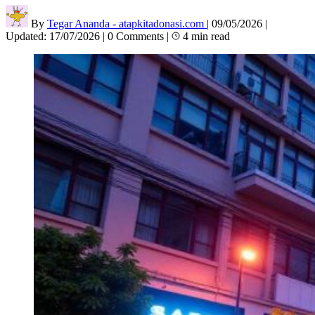
By
Tegar Ananda - atapkitadonasi.com
|
09/05/2026
|
Updated:
17/07/2026
|
0 Comments
|
4 min read