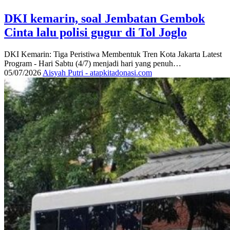
DKI kemarin, soal Jembatan Gembok
Cinta lalu polisi gugur di Tol Joglo
DKI Kemarin: Tiga Peristiwa Membentuk Tren Kota Jakarta Latest
Program - Hari Sabtu (4/7) menjadi hari yang penuh…
05/07/2026
Aisyah Putri - atapkitadonasi.com