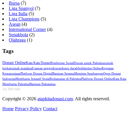
Bursa
(7)
Liga Spanyol
(7)
Liga Italia
(5)
Liga Champions
(5)
Asean
(4)
International Corner
(4)
Sepakbola
(2)
Olahraga
(1)
Tags
Donasi Online
Kata Kata Donasi
Pemberian Sosial
Donasi untuk Palestina
rumah
berkat
rumah sosial
mall taman anggrek
rscm
donor darah
Solidaritas Online
Kegiatan
Kemanusiaan
Platform Donasi Digital
Bantuan Sesama
Meminta Sumbangan
Open Donasi
Indonesia
Membantu Inisiatif Sosial
Kedamaian di Palestina
Platform Donasi Online
Kata Kata
Membantu Palestina
Bantuan Palestatina
Ad 300×600
Copyright © 2026
atapkitadonasi.com
. All rights reserved.
Home
Privacy Policy
Contact