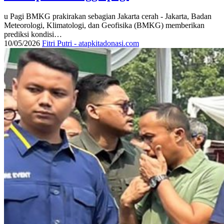
u Pagi BMKG prakirakan sebagian Jakarta cerah - Jakarta, Badan
Meteorologi, Klimatologi, dan Geofisika (BMKG) memberikan
prediksi kondisi…
10/05/2026
Fitri Putri - atapkitadonasi.com