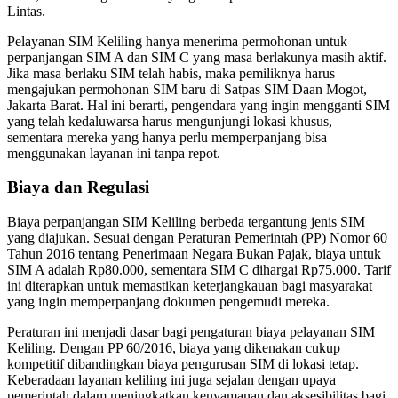
Lintas.
Pelayanan SIM Keliling hanya menerima permohonan untuk
perpanjangan SIM A dan SIM C yang masa berlakunya masih aktif.
Jika masa berlaku SIM telah habis, maka pemiliknya harus
mengajukan permohonan SIM baru di Satpas SIM Daan Mogot,
Jakarta Barat. Hal ini berarti, pengendara yang ingin mengganti SIM
yang telah kedaluwarsa harus mengunjungi lokasi khusus,
sementara mereka yang hanya perlu memperpanjang bisa
menggunakan layanan ini tanpa repot.
Biaya dan Regulasi
Biaya perpanjangan SIM Keliling berbeda tergantung jenis SIM
yang diajukan. Sesuai dengan Peraturan Pemerintah (PP) Nomor 60
Tahun 2016 tentang Penerimaan Negara Bukan Pajak, biaya untuk
SIM A adalah Rp80.000, sementara SIM C dihargai Rp75.000. Tarif
ini diterapkan untuk memastikan keterjangkauan bagi masyarakat
yang ingin memperpanjang dokumen pengemudi mereka.
Peraturan ini menjadi dasar bagi pengaturan biaya pelayanan SIM
Keliling. Dengan PP 60/2016, biaya yang dikenakan cukup
kompetitif dibandingkan biaya pengurusan SIM di lokasi tetap.
Keberadaan layanan keliling ini juga sejalan dengan upaya
pemerintah dalam meningkatkan kenyamanan dan aksesibilitas bagi