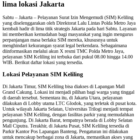
lima lokasi Jakarta
Sabtu – Jakarta – Pelayanan Surat Izin Mengemudi (SIM) Keliling
yang diselenggarakan oleh Direktorat Lalu Lintas Polda Metro Jaya
kembali hadir di lima titik strategis Jakarta pada hari Sabtu. Layanan
ini memberikan kemudahan bagi masyarakat yang ingin mengurus
perpanjangan masa berlaku SIM mereka, khususnya untuk
menghindari kekurangan syarat legal berkendara. Sebagaimana
diinformasikan melalui akun X resmi TMC Polda Metro Jaya,
pelayanan SIM Keliling ini terbuka dari pukul 08.00 hingga 14.00
WIB. Berikut daftar lokasi yang tersedia.
Lokasi Pelayanan SIM Keliling
Di Jakarta Timur, SIM Keliling bisa diakses di Lapangan Mall
Grand Cakung. Lokasi ini menjadi pilihan bagi warga yang tinggal
di daerah tersebut. Sementara itu, di Jakarta Utara, pelayanan
dilakukan di Lobby utama LTC Glodok, yang terletak di pusat kota.
Untuk wilayah Jakarta Selatan, Universitas Trilogi menjadi tempat
pelayanan SIM Keliling, dengan fasilitas parkir yang memudahkan
pengunjung. Di Jakarta Barat, tempatnya berada di Lobby Selatan
Mall Ciputra. Terakhir, di Jakarta Pusat, SIM Keliling tersedia di
Parkir Kantor Pos Lapangan Banteng. Pengaturan ini dilakukan
untuk mencakup berbagai zona di Jakarta, memastikan akses yang