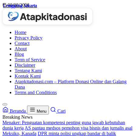
Skip
08/08/2026
Lenggang Jakarta
Lenggang Jakarta
Lenggang Jakarta
Lenggang Jakarta
to
content
Home
Privacy Policy
Contact
About
Blog
Term of Service
Disclaimer
Tentang Kami
Kontak Kami
Atapkitadonasi.com – Platform Donasi Online dan Galang
Dana
Terms and Conditions
Beranda
Cari
Menu
Breaking News
Menaker: Penguatan kompetensi penting guna jawab kebutuhan
dunia kerja
AS pantau medsos pemohon visa bisnis dan jurnalis asal
Meksiko, Kanada
DPR minta polisi ungkap bandar di balik