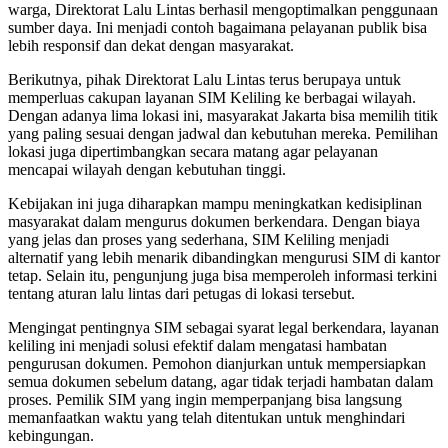
warga, Direktorat Lalu Lintas berhasil mengoptimalkan penggunaan
sumber daya. Ini menjadi contoh bagaimana pelayanan publik bisa
lebih responsif dan dekat dengan masyarakat.
Berikutnya, pihak Direktorat Lalu Lintas terus berupaya untuk
memperluas cakupan layanan SIM Keliling ke berbagai wilayah.
Dengan adanya lima lokasi ini, masyarakat Jakarta bisa memilih titik
yang paling sesuai dengan jadwal dan kebutuhan mereka. Pemilihan
lokasi juga dipertimbangkan secara matang agar pelayanan
mencapai wilayah dengan kebutuhan tinggi.
Kebijakan ini juga diharapkan mampu meningkatkan kedisiplinan
masyarakat dalam mengurus dokumen berkendara. Dengan biaya
yang jelas dan proses yang sederhana, SIM Keliling menjadi
alternatif yang lebih menarik dibandingkan mengurusi SIM di kantor
tetap. Selain itu, pengunjung juga bisa memperoleh informasi terkini
tentang aturan lalu lintas dari petugas di lokasi tersebut.
Mengingat pentingnya SIM sebagai syarat legal berkendara, layanan
keliling ini menjadi solusi efektif dalam mengatasi hambatan
pengurusan dokumen. Pemohon dianjurkan untuk mempersiapkan
semua dokumen sebelum datang, agar tidak terjadi hambatan dalam
proses. Pemilik SIM yang ingin memperpanjang bisa langsung
memanfaatkan waktu yang telah ditentukan untuk menghindari
kebingungan.