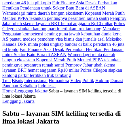
peredaran 46 juta pil koplo
Fair Finance Asia Desak Perbankan
Hentikan Pendanaan untuk Sektor Batu Bara di ASEAN
Wamendagri minta daerah bangun ekosistem Koperasi Merah Putih
Menteri PPPA tekankan pentingnya pesantren ramah santri
Pemprov
Jabar ubah skema layanan BRT hemat anggaran Rp10 miliar
Polres
Cilegon siapkan kantong parkir tertibkan truk tambang
Menaker:
Penguatan kompetensi penting guna jawab kebutuhan dunia kerja
AS pantau medsos pemohon visa bisnis dan jurnalis asal Meksiko,
Kanada
DPR minta polisi ungkap bandar di balik peredaran 46 juta
pil koplo
Fair Finance Asia Desak Perbankan Hentikan Pendanaan
untuk Sektor Batu Bara di ASEAN
Wamendagri minta daerah
bangun ekosistem Koperasi Merah Putih
Menteri PPPA tekankan
pentingnya pesantren ramah santri
Pemprov Jabar ubah skema
layanan BRT hemat anggaran Rp10 miliar
Polres Cilegon siapkan
kantong parkir tertibkan truk tambang
Tren
Bisnis
Internasional
Humaniora
Video
Politik
Hukum
Donasi
Panduan Kebaikan
Indonesia
Home
›
Lenggang Jakarta
›
Sabtu – layanan SIM keliling tersedia di
lima lokasi Jakarta
Lenggang Jakarta
Sabtu – layanan SIM keliling tersedia di
lima lokasi Jakarta