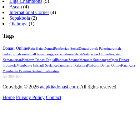
Liga Champions
(5)
Asean
(4)
International Corner
(4)
Sepakbola
(2)
Olahraga
(1)
Tags
Donasi Online
Kata Kata Donasi
Pemberian Sosial
Donasi untuk Palestina
rumah
berkat
rumah sosial
mall taman anggrek
rscm
donor darah
Solidaritas Online
Kegiatan
Kemanusiaan
Platform Donasi Digital
Bantuan Sesama
Meminta Sumbangan
Open Donasi
Indonesia
Membantu Inisiatif Sosial
Kedamaian di Palestina
Platform Donasi Online
Kata Kata
Membantu Palestina
Bantuan Palestatina
Ad 300×600
Copyright © 2026
atapkitadonasi.com
. All rights reserved.
Home
Privacy Policy
Contact