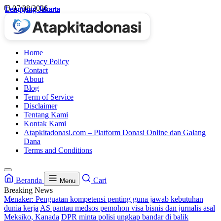
Skip
07/08/2026
Lenggang Jakarta
Lenggang Jakarta
Lenggang Jakarta
Lenggang Jakarta
to
content
Home
Privacy Policy
Contact
About
Blog
Term of Service
Disclaimer
Tentang Kami
Kontak Kami
Atapkitadonasi.com – Platform Donasi Online dan Galang
Dana
Terms and Conditions
Beranda
Cari
Menu
Breaking News
Menaker: Penguatan kompetensi penting guna jawab kebutuhan
dunia kerja
AS pantau medsos pemohon visa bisnis dan jurnalis asal
Meksiko, Kanada
DPR minta polisi ungkap bandar di balik