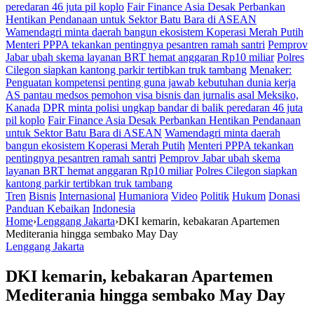
peredaran 46 juta pil koplo
Fair Finance Asia Desak Perbankan
Hentikan Pendanaan untuk Sektor Batu Bara di ASEAN
Wamendagri minta daerah bangun ekosistem Koperasi Merah Putih
Menteri PPPA tekankan pentingnya pesantren ramah santri
Pemprov
Jabar ubah skema layanan BRT hemat anggaran Rp10 miliar
Polres
Cilegon siapkan kantong parkir tertibkan truk tambang
Menaker:
Penguatan kompetensi penting guna jawab kebutuhan dunia kerja
AS pantau medsos pemohon visa bisnis dan jurnalis asal Meksiko,
Kanada
DPR minta polisi ungkap bandar di balik peredaran 46 juta
pil koplo
Fair Finance Asia Desak Perbankan Hentikan Pendanaan
untuk Sektor Batu Bara di ASEAN
Wamendagri minta daerah
bangun ekosistem Koperasi Merah Putih
Menteri PPPA tekankan
pentingnya pesantren ramah santri
Pemprov Jabar ubah skema
layanan BRT hemat anggaran Rp10 miliar
Polres Cilegon siapkan
kantong parkir tertibkan truk tambang
Tren
Bisnis
Internasional
Humaniora
Video
Politik
Hukum
Donasi
Panduan Kebaikan
Indonesia
Home
›
Lenggang Jakarta
›
DKI kemarin, kebakaran Apartemen
Mediterania hingga sembako May Day
Lenggang Jakarta
DKI kemarin, kebakaran Apartemen
Mediterania hingga sembako May Day