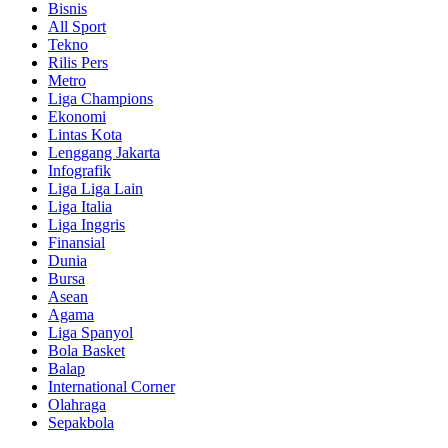
Bisnis
All Sport
Tekno
Rilis Pers
Metro
Liga Champions
Ekonomi
Lintas Kota
Lenggang Jakarta
Infografik
Liga Liga Lain
Liga Italia
Liga Inggris
Finansial
Dunia
Bursa
Asean
Agama
Liga Spanyol
Bola Basket
Balap
International Corner
Olahraga
Sepakbola