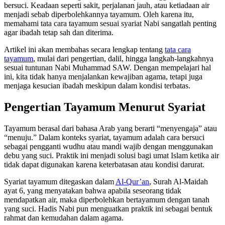
bersuci. Keadaan seperti sakit, perjalanan jauh, atau ketiadaan air
menjadi sebab diperbolehkannya tayamum. Oleh karena itu,
memahami tata cara tayamum sesuai syariat Nabi sangatlah penting
agar ibadah tetap sah dan diterima.
Artikel ini akan membahas secara lengkap tentang
tata cara
tayamum
, mulai dari pengertian, dalil, hingga langkah-langkahnya
sesuai tuntunan Nabi Muhammad SAW. Dengan mempelajari hal
ini, kita tidak hanya menjalankan kewajiban agama, tetapi juga
menjaga kesucian ibadah meskipun dalam kondisi terbatas.
Pengertian Tayamum Menurut Syariat
Tayamum berasal dari bahasa Arab yang berarti “menyengaja” atau
“menuju.” Dalam konteks syariat, tayamum adalah cara bersuci
sebagai pengganti wudhu atau mandi wajib dengan menggunakan
debu yang suci. Praktik ini menjadi solusi bagi umat Islam ketika air
tidak dapat digunakan karena keterbatasan atau kondisi darurat.
Syariat tayamum ditegaskan dalam
Al-Qur’an
, Surah Al-Maidah
ayat 6, yang menyatakan bahwa apabila seseorang tidak
mendapatkan air, maka diperbolehkan bertayamum dengan tanah
yang suci. Hadis Nabi pun menguatkan praktik ini sebagai bentuk
rahmat dan kemudahan dalam agama.