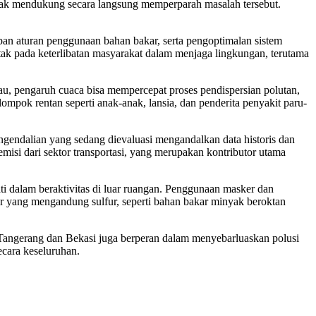
tidak mendukung secara langsung memperparah masalah tersebut.
an aturan penggunaan bahan bakar, serta pengoptimalan sistem
tak pada keterlibatan masyarakat dalam menjaga lingkungan, terutama
au, pengaruh cuaca bisa mempercepat proses pendispersian polutan,
elompok rentan seperti anak-anak, lansia, dan penderita penyakit paru-
engendalian yang sedang dievaluasi mengandalkan data historis dan
misi dari sektor transportasi, yang merupakan kontributor utama
i dalam beraktivitas di luar ruangan. Penggunaan masker dan
r yang mengandung sulfur, seperti bahan bakar minyak beroktan
i Tangerang dan Bekasi juga berperan dalam menyebarluaskan polusi
ecara keseluruhan.