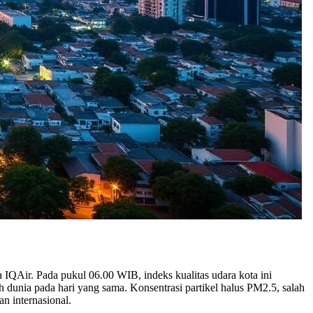
a IQAir. Pada pukul 06.00 WIB, indeks kualitas udara kota ini
h dunia pada hari yang sama. Konsentrasi partikel halus PM2.5, salah
n internasional.