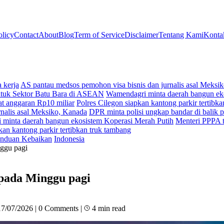
olicy
Contact
About
Blog
Term of Service
Disclaimer
Tentang Kami
Konta
 kerja
AS pantau medsos pemohon visa bisnis dan jurnalis asal Meksi
ntuk Sektor Batu Bara di ASEAN
Wamendagri minta daerah bangun ek
t anggaran Rp10 miliar
Polres Cilegon siapkan kantong parkir tertibk
nalis asal Meksiko, Kanada
DPR minta polisi ungkap bandar di balik p
minta daerah bangun ekosistem Koperasi Merah Putih
Menteri PPPA t
kan kantong parkir tertibkan truk tambang
nduan Kebaikan
Indonesia
nggu pagi
 pada Minggu pagi
17/07/2026
|
0 Comments
|
4 min read