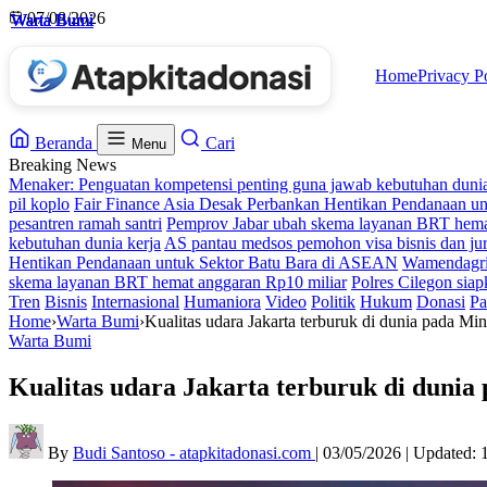
Skip
07/08/2026
Warta Bumi
Warta Bumi
Warta Bumi
Warta Bumi
to
content
Home
Privacy P
Beranda
Cari
Menu
Breaking News
Menaker: Penguatan kompetensi penting guna jawab kebutuhan dunia
pil koplo
Fair Finance Asia Desak Perbankan Hentikan Pendanaan u
pesantren ramah santri
Pemprov Jabar ubah skema layanan BRT hema
kebutuhan dunia kerja
AS pantau medsos pemohon visa bisnis dan jur
Hentikan Pendanaan untuk Sektor Batu Bara di ASEAN
Wamendagri 
skema layanan BRT hemat anggaran Rp10 miliar
Polres Cilegon siap
Tren
Bisnis
Internasional
Humaniora
Video
Politik
Hukum
Donasi
Pa
Home
›
Warta Bumi
›
Kualitas udara Jakarta terburuk di dunia pada Mi
Warta Bumi
Kualitas udara Jakarta terburuk di dunia
By
Budi Santoso - atapkitadonasi.com
|
03/05/2026
|
Updated: