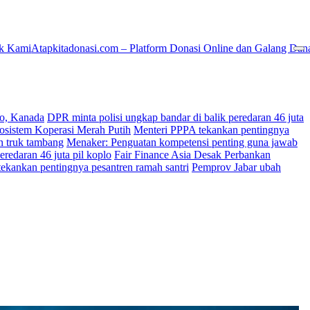
k Kami
Atapkitadonasi.com – Platform Donasi Online dan Galang Dan
ko, Kanada
DPR minta polisi ungkap bandar di balik peredaran 46 juta
osistem Koperasi Merah Putih
Menteri PPPA tekankan pentingnya
an truk tambang
Menaker: Penguatan kompetensi penting guna jawab
eredaran 46 juta pil koplo
Fair Finance Asia Desak Perbankan
ekankan pentingnya pesantren ramah santri
Pemprov Jabar ubah