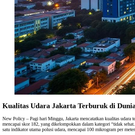
Kualitas Udara Jakarta Terburuk di Duni
New Policy – Pagi hari Minggu, Jakarta mencatatkan kualitas udara te
mencapai skor 182, yang dikelompokkan dalam kategori “tidak sehat.” 
satu indikator utama polusi udara, mencapai 100 mikrogram per meter 