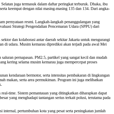
Selatan juga termasuk dalam daftar peringkat terburuk. Dhaka, ibu
a serta keempat dengan nilai masing-masing 135 dan 134. Dari angka-
alam pernyataan resmi. Langkah-langkah penanggulangan yang
valuasi Strategi Pengendalian Pencemaran Udara (SPPU) dari
sektor dan kolaborasi antar daerah sekitar Jakarta untuk mengurangi
an di udara. Musim kemarau diprediksi akan terjadi pada awal Mei
n saluran pernapasan. PM2.5, partikel yang sangat kecil dan mudah
ca yang kering selama musim kemarau juga mempercepat proses
munan kendaraan bermotor, serta intensitas pembakaran di lingkungan
umah makan, serta area permukiman. Program ini juga melibatkan
k.
 real-time. Sistem pemantauan yang ditingkatkan diharapkan dapat
sar yang menghadapi tantangan serius terkait polusi, terutama pada
isi internal, pertumbuhan kota yang pesat serta peningkatan jumlah