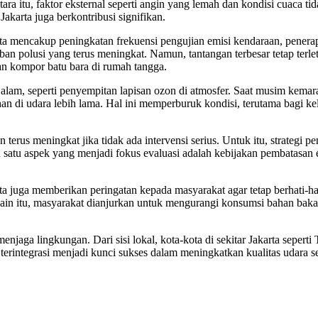
ra itu, faktor eksternal seperti angin yang lemah dan kondisi cuaca 
 Jakarta juga berkontribusi signifikan.
 mencakup peningkatan frekuensi pengujian emisi kendaraan, penerap
n polusi yang terus meningkat. Namun, tantangan terbesar tetap terle
an kompor batu bara di rumah tangga.
alam, seperti penyempitan lapisan ozon di atmosfer. Saat musim kemar
rtahan di udara lebih lama. Hal ini memperburuk kondisi, terutama bagi k
rus meningkat jika tidak ada intervensi serius. Untuk itu, strategi p
satu aspek yang menjadi fokus evaluasi adalah kebijakan pembatasan e
juga memberikan peringatan kepada masyarakat agar tetap berhati-hat
ain itu, masyarakat dianjurkan untuk mengurangi konsumsi bahan baka
jaga lingkungan. Dari sisi lokal, kota-kota di sekitar Jakarta sepert
terintegrasi menjadi kunci sukses dalam meningkatkan kualitas udara s