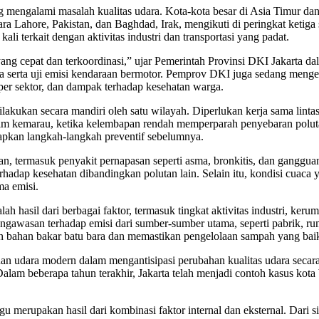
 mengalami masalah kualitas udara. Kota-kota besar di Asia Timur dan 
ra Lahore, Pakistan, dan Baghdad, Irak, mengikuti di peringkat ketig
kali terkait dengan aktivitas industri dan transportasi yang padat.
g cepat dan terkoordinasi,” ujar Pemerintah Provinsi DKI Jakarta d
a serta uji emisi kendaraan bermotor. Pemprov DKI juga sedang menge
 per sektor, dan dampak terhadap kesehatan warga.
kukan secara mandiri oleh satu wilayah. Diperlukan kerja sama lintas 
musim kemarau, ketika kelembapan rendah memperparah penyebaran polut
pkan langkah-langkah preventif sebelumnya.
n, termasuk penyakit pernapasan seperti asma, bronkitis, dan ganggua
terhadap kesehatan dibandingkan polutan lain. Selain itu, kondisi cua
a emisi.
hasil dari berbagai faktor, termasuk tingkat aktivitas industri, keru
pengawasan terhadap emisi dari sumber-sumber utama, seperti pabrik, r
an bahan bakar batu bara dan memastikan pengelolaan sampah yang bai
an udara modern dalam mengantisipasi perubahan kualitas udara secara
m beberapa tahun terakhir, Jakarta telah menjadi contoh kasus kota be
u merupakan hasil dari kombinasi faktor internal dan eksternal. Dari s