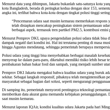
Menurut data yang dihimpun, Jakarta bukanlah satu-satunya kota yang
kota Bangladesh, berada di peringkat kedua dengan skor 153, sementa
angka ini, terlihat bahwa kota-kota dengan tingkat polusi tinggi sering 
“Pencemaran udara saat musim kemarau memerlukan respons yan
telah disiapkan mencakup peningkatan sistem pemantauan udar
berbagai aspek, termasuk tren partikel PM2.5, kontribusi emisi
Menurut Pemprov DKI, upaya pengendalian polusi udara tidak bisa dila
dampak negatif dari kondisi ini. Hal ini terutama penting di masa 
hingga Agustus mendatang, sehingga pemerintah berupaya mempersia
Polusi udara yang tinggi bisa menyebabkan berbagai masalah kesehata
menyerap ke dalam paru-paru, diketahui memiliki risiko lebih besar 
pembakaran bahan bakar fosil dan sampah, yang menjadi sumber utam
Pemprov DKI Jakarta mengakui bahwa kualitas udara yang buruk adalah 
sekitar. Sebagai langkah responsif, pihaknya telah mengintensifkan 
masyarakat sebagai bagian dari solusi, seperti mengurangi pengguna
Di samping itu, pemerintah menyoroti pentingnya teknologi pemantau
memberikan data akurat guna memandu kebijakan penanggulangan. Dala
saat musim kemarau.
Menurut laporan IQAir, kondisi kualitas udara Jakarta pada hari Mingg