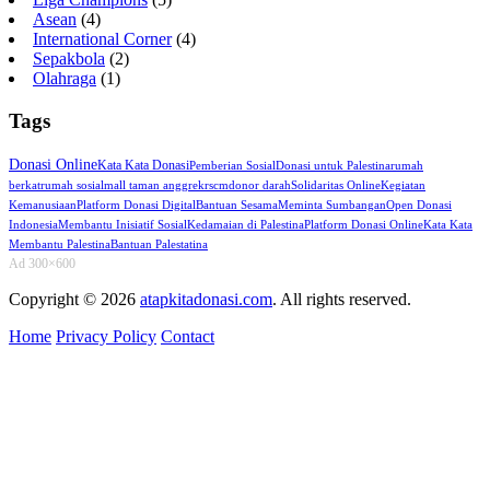
Asean
(4)
International Corner
(4)
Sepakbola
(2)
Olahraga
(1)
Tags
Donasi Online
Kata Kata Donasi
Pemberian Sosial
Donasi untuk Palestina
rumah
berkat
rumah sosial
mall taman anggrek
rscm
donor darah
Solidaritas Online
Kegiatan
Kemanusiaan
Platform Donasi Digital
Bantuan Sesama
Meminta Sumbangan
Open Donasi
Indonesia
Membantu Inisiatif Sosial
Kedamaian di Palestina
Platform Donasi Online
Kata Kata
Membantu Palestina
Bantuan Palestatina
Ad 300×600
Copyright © 2026
atapkitadonasi.com
. All rights reserved.
Home
Privacy Policy
Contact