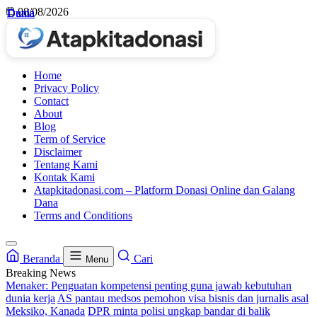
Skip
08/08/2026
Dunia
Dunia
Dunia
Dunia
to
content
Home
Privacy Policy
Contact
About
Blog
Term of Service
Disclaimer
Tentang Kami
Kontak Kami
Atapkitadonasi.com – Platform Donasi Online dan Galang
Dana
Terms and Conditions
Beranda
Cari
Menu
Breaking News
Menaker: Penguatan kompetensi penting guna jawab kebutuhan
dunia kerja
AS pantau medsos pemohon visa bisnis dan jurnalis asal
Meksiko, Kanada
DPR minta polisi ungkap bandar di balik