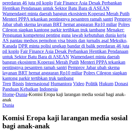
peredaran 46 juta pil koplo
Fair Finance Asia Desak Perbankan
Hentikan Pendanaan untuk Sektor Batu Bara di ASEAN
Wamendagri minta daerah bangun ekosistem Koperasi Merah Putih
Menteri PPPA tekankan pentingnya pesantren ramah santri
Pemprov
Jabar ubah skema layanan BRT hemat anggaran Rp10 miliar
Polres
Cilegon siapkan kantong parkir tertibkan truk tambang
Menaker:
Penguatan kompetensi penting guna jawab kebutuhan dunia kerja
AS pantau medsos pemohon visa bisnis dan jurnalis asal Meksiko,
Kanada
DPR minta polisi ungkap bandar di balik peredaran 46 juta
pil koplo
Fair Finance Asia Desak Perbankan Hentikan Pendanaan
untuk Sektor Batu Bara di ASEAN
Wamendagri minta daerah
bangun ekosistem Koperasi Merah Putih
Menteri PPPA tekankan
pentingnya pesantren ramah santri
Pemprov Jabar ubah skema
layanan BRT hemat anggaran Rp10 miliar
Polres Cilegon siapkan
kantong parkir tertibkan truk tambang
Tren
Bisnis
Internasional
Humaniora
Video
Politik
Hukum
Donasi
Panduan Kebaikan
Indonesia
Home
›
Dunia
›
Komisi Eropa kaji larangan media sosial bagi anak-
anak
Dunia
Komisi Eropa kaji larangan media sosial
bagi anak-anak