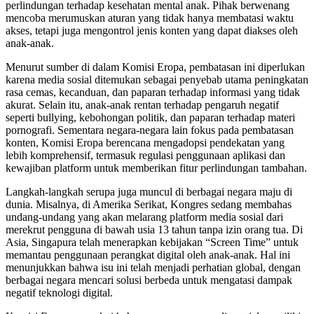
perlindungan terhadap kesehatan mental anak. Pihak berwenang
mencoba merumuskan aturan yang tidak hanya membatasi waktu
akses, tetapi juga mengontrol jenis konten yang dapat diakses oleh
anak-anak.
Menurut sumber di dalam Komisi Eropa, pembatasan ini diperlukan
karena media sosial ditemukan sebagai penyebab utama peningkatan
rasa cemas, kecanduan, dan paparan terhadap informasi yang tidak
akurat. Selain itu, anak-anak rentan terhadap pengaruh negatif
seperti bullying, kebohongan politik, dan paparan terhadap materi
pornografi. Sementara negara-negara lain fokus pada pembatasan
konten, Komisi Eropa berencana mengadopsi pendekatan yang
lebih komprehensif, termasuk regulasi penggunaan aplikasi dan
kewajiban platform untuk memberikan fitur perlindungan tambahan.
Langkah-langkah serupa juga muncul di berbagai negara maju di
dunia. Misalnya, di Amerika Serikat, Kongres sedang membahas
undang-undang yang akan melarang platform media sosial dari
merekrut pengguna di bawah usia 13 tahun tanpa izin orang tua. Di
Asia, Singapura telah menerapkan kebijakan “Screen Time” untuk
memantau penggunaan perangkat digital oleh anak-anak. Hal ini
menunjukkan bahwa isu ini telah menjadi perhatian global, dengan
berbagai negara mencari solusi berbeda untuk mengatasi dampak
negatif teknologi digital.