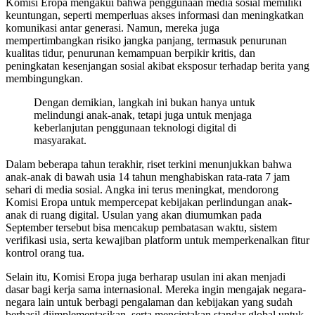
Komisi Eropa mengakui bahwa penggunaan media sosial memiliki
keuntungan, seperti memperluas akses informasi dan meningkatkan
komunikasi antar generasi. Namun, mereka juga
mempertimbangkan risiko jangka panjang, termasuk penurunan
kualitas tidur, penurunan kemampuan berpikir kritis, dan
peningkatan kesenjangan sosial akibat eksposur terhadap berita yang
membingungkan.
Dengan demikian, langkah ini bukan hanya untuk
melindungi anak-anak, tetapi juga untuk menjaga
keberlanjutan penggunaan teknologi digital di
masyarakat.
Dalam beberapa tahun terakhir, riset terkini menunjukkan bahwa
anak-anak di bawah usia 14 tahun menghabiskan rata-rata 7 jam
sehari di media sosial. Angka ini terus meningkat, mendorong
Komisi Eropa untuk mempercepat kebijakan perlindungan anak-
anak di ruang digital. Usulan yang akan diumumkan pada
September tersebut bisa mencakup pembatasan waktu, sistem
verifikasi usia, serta kewajiban platform untuk memperkenalkan fitur
kontrol orang tua.
Selain itu, Komisi Eropa juga berharap usulan ini akan menjadi
dasar bagi kerja sama internasional. Mereka ingin mengajak negara-
negara lain untuk berbagi pengalaman dan kebijakan yang sudah
berhasil diimplementasikan, serta menciptakan standar global untuk