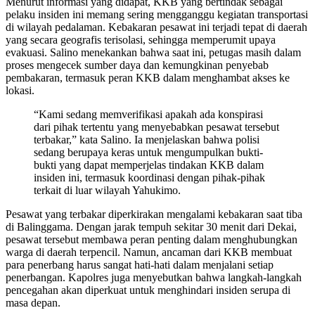
Menurut informasi yang didapat, KKB yang bertindak sebagai
pelaku insiden ini memang sering mengganggu kegiatan transportasi
di wilayah pedalaman. Kebakaran pesawat ini terjadi tepat di daerah
yang secara geografis terisolasi, sehingga memperumit upaya
evakuasi. Salino menekankan bahwa saat ini, petugas masih dalam
proses mengecek sumber daya dan kemungkinan penyebab
pembakaran, termasuk peran KKB dalam menghambat akses ke
lokasi.
“Kami sedang memverifikasi apakah ada konspirasi
dari pihak tertentu yang menyebabkan pesawat tersebut
terbakar,” kata Salino. Ia menjelaskan bahwa polisi
sedang berupaya keras untuk mengumpulkan bukti-
bukti yang dapat memperjelas tindakan KKB dalam
insiden ini, termasuk koordinasi dengan pihak-pihak
terkait di luar wilayah Yahukimo.
Pesawat yang terbakar diperkirakan mengalami kebakaran saat tiba
di Balinggama. Dengan jarak tempuh sekitar 30 menit dari Dekai,
pesawat tersebut membawa peran penting dalam menghubungkan
warga di daerah terpencil. Namun, ancaman dari KKB membuat
para penerbang harus sangat hati-hati dalam menjalani setiap
penerbangan. Kapolres juga menyebutkan bahwa langkah-langkah
pencegahan akan diperkuat untuk menghindari insiden serupa di
masa depan.