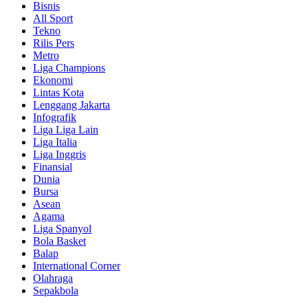
Bisnis
All Sport
Tekno
Rilis Pers
Metro
Liga Champions
Ekonomi
Lintas Kota
Lenggang Jakarta
Infografik
Liga Liga Lain
Liga Italia
Liga Inggris
Finansial
Dunia
Bursa
Asean
Agama
Liga Spanyol
Bola Basket
Balap
International Corner
Olahraga
Sepakbola