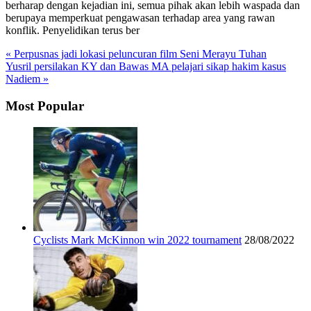
berharap dengan kejadian ini, semua pihak akan lebih waspada dan
berupaya memperkuat pengawasan terhadap area yang rawan
konflik. Penyelidikan terus ber
« Perpusnas jadi lokasi peluncuran film Seni Merayu Tuhan
Yusril persilakan KY dan Bawas MA pelajari sikap hakim kasus
Nadiem »
Most Popular
Cyclists Mark McKinnon win 2022 tournament
28/08/2022