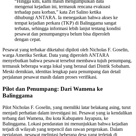
“Hingga kini, kami masih mengumpulkan data
mengenai kejadian ini, termasuk rencana evakuasi
terhadap para korban,” kata Zet Salino ketika
dihubungi ANTARA. Ia menegaskan bahwa akses ke
tempat kejadian perkara (TKP) di Balinggama sangat
terbatas, sehingga informasi lebih lanjut tentang kondisi
pesawat dan penumpangnya belum bisa diperoleh
dengan cepat.
Pesawat yang terbakar diketahui dipiloti oleh Nicholas F. Goselin,
warga Amerika Serikat. Data yang diperoleh ANTARA
menyebutkan bahwa pesawat tersebut membawa tujuh penumpang,
termasuk beberapa warga lokal yang berasal dari Distrik Sobaham.
Meski demikian, identitas lengkap para penumpang dan detail
perjalanan pesawat masih dalam proses verifikasi.
Pilot dan Penumpang: Dari Wamena ke
Balinggama
Pilot Nicholas F. Goselin, yang memiliki latar belakang asing, turut
menjadi perhatian dalam investigasi ini. Pesawat yang ia kendalikan
terbang dari Wamena, ibu kota Kabupaten Jayapura, ke
Balinggama. Lokasi pendaratan ini menunjukkan bahwa kejadian
terjadi di wilayah yang terpencil dan rawan pergerakan. Dalam
perjalanan, pesawat melintasi beberapa desa yang terletak di