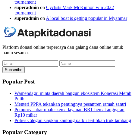
tournament
superadmin
on
Cyclists Mark McKinnon win 2022
tournament
superadmin
on
A local boat is getting popular in Myanmar
Platform donasi online terpercaya dan galang dana online untuk
bantu sesama.
Email
Name
Subscribe
Popular Post
Wamendagri minta daerah bangun ekosistem Koperasi Merah
Putih
Menteri PPPA tekankan pentingnya pesantren ramah santri
Pemprov Jabar ubah skema layanan BRT hemat anggaran
Rp10 miliar
Polres Cilegon siapkan kantong parkir tertibkan truk tambang
Popular Category