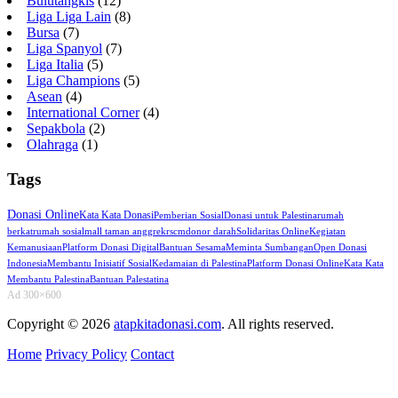
Bulutangkis
(12)
Liga Liga Lain
(8)
Bursa
(7)
Liga Spanyol
(7)
Liga Italia
(5)
Liga Champions
(5)
Asean
(4)
International Corner
(4)
Sepakbola
(2)
Olahraga
(1)
Tags
Donasi Online
Kata Kata Donasi
Pemberian Sosial
Donasi untuk Palestina
rumah
berkat
rumah sosial
mall taman anggrek
rscm
donor darah
Solidaritas Online
Kegiatan
Kemanusiaan
Platform Donasi Digital
Bantuan Sesama
Meminta Sumbangan
Open Donasi
Indonesia
Membantu Inisiatif Sosial
Kedamaian di Palestina
Platform Donasi Online
Kata Kata
Membantu Palestina
Bantuan Palestatina
Ad 300×600
Copyright © 2026
atapkitadonasi.com
. All rights reserved.
Home
Privacy Policy
Contact