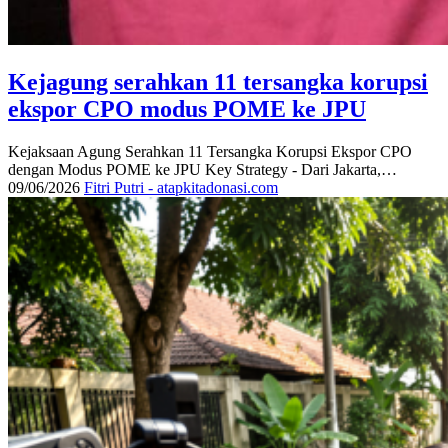
Kejagung serahkan 11 tersangka korupsi
ekspor CPO modus POME ke JPU
Kejaksaan Agung Serahkan 11 Tersangka Korupsi Ekspor CPO
dengan Modus POME ke JPU Key Strategy - Dari Jakarta,…
09/06/2026
Fitri Putri - atapkitadonasi.com