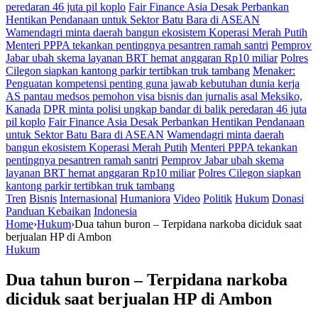
peredaran 46 juta pil koplo
Fair Finance Asia Desak Perbankan
Hentikan Pendanaan untuk Sektor Batu Bara di ASEAN
Wamendagri minta daerah bangun ekosistem Koperasi Merah Putih
Menteri PPPA tekankan pentingnya pesantren ramah santri
Pemprov
Jabar ubah skema layanan BRT hemat anggaran Rp10 miliar
Polres
Cilegon siapkan kantong parkir tertibkan truk tambang
Menaker:
Penguatan kompetensi penting guna jawab kebutuhan dunia kerja
AS pantau medsos pemohon visa bisnis dan jurnalis asal Meksiko,
Kanada
DPR minta polisi ungkap bandar di balik peredaran 46 juta
pil koplo
Fair Finance Asia Desak Perbankan Hentikan Pendanaan
untuk Sektor Batu Bara di ASEAN
Wamendagri minta daerah
bangun ekosistem Koperasi Merah Putih
Menteri PPPA tekankan
pentingnya pesantren ramah santri
Pemprov Jabar ubah skema
layanan BRT hemat anggaran Rp10 miliar
Polres Cilegon siapkan
kantong parkir tertibkan truk tambang
Tren
Bisnis
Internasional
Humaniora
Video
Politik
Hukum
Donasi
Panduan Kebaikan
Indonesia
Home
›
Hukum
›
Dua tahun buron – Terpidana narkoba diciduk saat
berjualan HP di Ambon
Hukum
Dua tahun buron – Terpidana narkoba
diciduk saat berjualan HP di Ambon