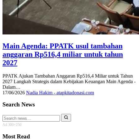
Main Agenda: PPATK usul tambahan
anggaran Rp516,4 miliar untuk tahun
2027
PPATK Ajukan Tambahan Anggaran Rp516,4 Miliar untuk Tahun
2027 Langkah Strategis dalam Kebijakan Keuangan Main Agenda -
Dalam…
17/06/2026
Nadia Hakim - atapkitadonasi.com
Search News
Search
for:
Ad 300×250
Most Read