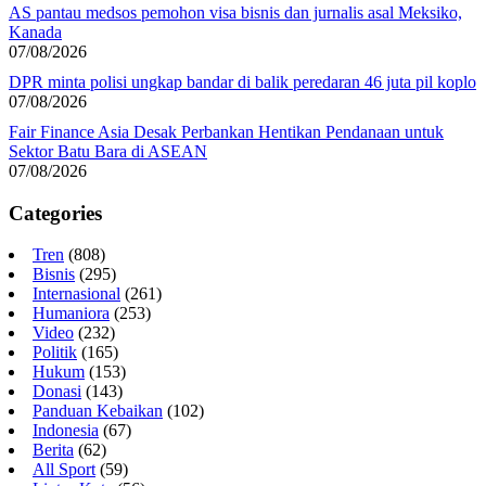
AS pantau medsos pemohon visa bisnis dan jurnalis asal Meksiko,
Kanada
07/08/2026
DPR minta polisi ungkap bandar di balik peredaran 46 juta pil koplo
07/08/2026
Fair Finance Asia Desak Perbankan Hentikan Pendanaan untuk
Sektor Batu Bara di ASEAN
07/08/2026
Categories
Tren
(808)
Bisnis
(295)
Internasional
(261)
Humaniora
(253)
Video
(232)
Politik
(165)
Hukum
(153)
Donasi
(143)
Panduan Kebaikan
(102)
Indonesia
(67)
Berita
(62)
All Sport
(59)