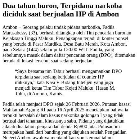
Dua tahun buron, Terpidana narkoba
diciduk saat berjualan HP di Ambon
Ambon – Seorang pelaku tindak pidana narkotika, Fadila
Marasabessy (33), berhasil ditangkap oleh Tim pencarian buronan
Kejaksaan Tinggi Maluku. Penangkapan terjadi di konter ponsel
yang berada di Pasar Mardika, Desa Batu Merah, Kota Ambon,
pada Selasa (14/4) sekitar pukul 20.00 WIT. Fadila, yang
sebelumnya masuk dalam daftar pencarian orang (DPO), ditemukan
berada di lokasi tersebut saat sedang berjualan.
“Saya bersama tim Tabur berhasil mengamankan DPO
terpidana saat sedang berjualan di counter HP
miliknya,” kata Kasi V Bidang Intelijen yang juga
menjadi ketua Tim Tabur Kejati Maluku, Hasan M.
Tahir, di Ambon, Kamis.
Fadila telah menjadi DPO sejak 26 Februari 2026. Putusan kasasi
Mahkamah Agung RI pada 16 April 2025 menetapkan bahwa ia
terbukti bersalah dalam kasus narkotika golongan I yang tidak
berasal dari tanaman, khususnya sabu. Pidana yang dijatuhkan
adalah dua tahun penjara dan denda Rp800 juta. Putusan ini
merupakan hasil dari banding yang diajukan setelah Pengadilan
Negeri Ambon awalnya menjatuhkan vonis empat tahun.