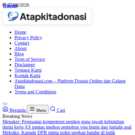
Skip
07/08/2026
Hukum
Hukum
Hukum
Hukum
to
content
Home
Privacy Policy
Contact
About
Blog
Term of Service
Disclaimer
Tentang Kami
Kontak Kami
Atapkitadonasi.com – Platform Donasi Online dan Galang
Dana
Terms and Conditions
Beranda
Cari
Menu
Breaking News
Menaker: Penguatan kompetensi penting guna jawab kebutuhan
dunia kerja
AS pantau medsos pemohon visa bisnis dan jurnalis asal
Meksiko, Kanada
DPR minta polisi ungkap bandar di balik