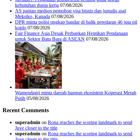
kebutuhan dunia kerja
07/08/2026
AS pantau medsos pemohon visa bisnis dan jurnalis asal
Meksiko, Kanada
07/08/2026
DPR minta polisi ungkap bandar di balik peredaran 46 juta pil
koplo
07/08/2026
Fair Finance Asia Desak Perbankan Hentikan Pendanaan
untuk Sektor Batu Bara di ASEAN
07/08/2026
Wamendagri minta daerah bangun ekosistem Koperasi Merah
Putih
05/08/2026
Recent Comments
superadmin
on
Rona reaches the scoring landmark to send
Juve closer to the title
superadmin
on
Rona reaches the scoring landmark to send
Juve closer to the title