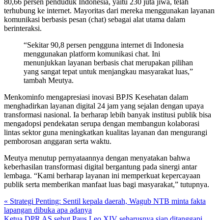
80,66 persen penduduk Indonesia, yaitu 230 juta jiwa, telah
terhubung ke internet. Mayoritas dari mereka menggunakan layanan
komunikasi berbasis pesan (chat) sebagai alat utama dalam
berinteraksi.
“Sekitar 90,8 persen pengguna internet di Indonesia
menggunakan platform komunikasi chat. Ini
menunjukkan layanan berbasis chat merupakan pilihan
yang sangat tepat untuk menjangkau masyarakat luas,”
tambah Meutya.
Menkominfo mengapresiasi inovasi BPJS Kesehatan dalam
menghadirkan layanan digital 24 jam yang sejalan dengan upaya
transformasi nasional. Ia berharap lebih banyak institusi publik bisa
mengadopsi pendekatan serupa dengan membangun kolaborasi
lintas sektor guna meningkatkan kualitas layanan dan mengurangi
pemborosan anggaran serta waktu.
Meutya menutup pernyataannya dengan menyatakan bahwa
keberhasilan transformasi digital bergantung pada sinergi antar
lembaga. “Kami berharap layanan ini memperkuat kepercayaan
publik serta memberikan manfaat luas bagi masyarakat,” tutupnya.
« Strategi Penting: Sentil kepala daerah, Wagub NTB minta fakta
lapangan dibuka apa adanya
Ketua DPR AS sebut Paus Leo XIV seharusnya siap ditanggapi