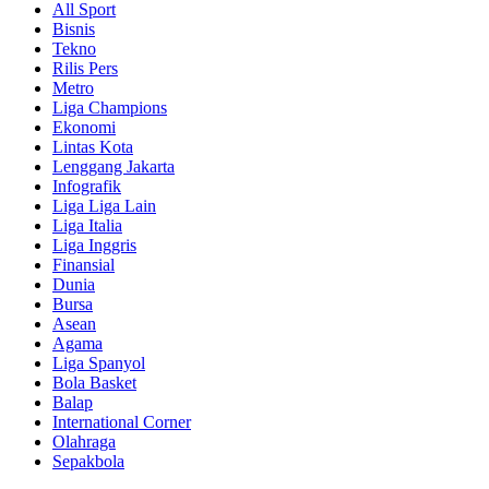
All Sport
Bisnis
Tekno
Rilis Pers
Metro
Liga Champions
Ekonomi
Lintas Kota
Lenggang Jakarta
Infografik
Liga Liga Lain
Liga Italia
Liga Inggris
Finansial
Dunia
Bursa
Asean
Agama
Liga Spanyol
Bola Basket
Balap
International Corner
Olahraga
Sepakbola