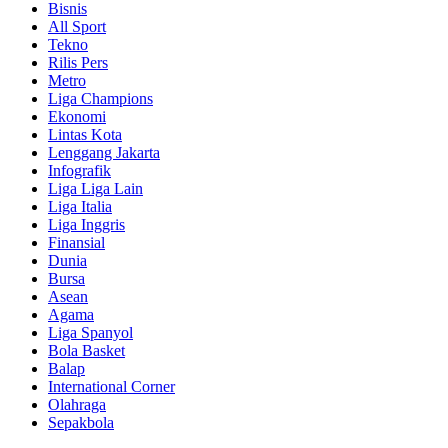
Bisnis
All Sport
Tekno
Rilis Pers
Metro
Liga Champions
Ekonomi
Lintas Kota
Lenggang Jakarta
Infografik
Liga Liga Lain
Liga Italia
Liga Inggris
Finansial
Dunia
Bursa
Asean
Agama
Liga Spanyol
Bola Basket
Balap
International Corner
Olahraga
Sepakbola