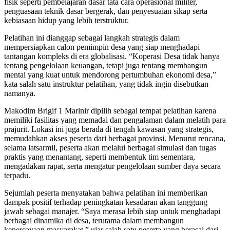
fisik seperti pembelajaran dasar tata cara operasional militer,
penguasaan teknik dasar bergerak, dan penyesuaian sikap serta
kebiasaan hidup yang lebih terstruktur.
Pelatihan ini dianggap sebagai langkah strategis dalam
mempersiapkan calon pemimpin desa yang siap menghadapi
tantangan kompleks di era globalisasi. “Koperasi Desa tidak hanya
tentang pengelolaan keuangan, tetapi juga tentang membangun
mental yang kuat untuk mendorong pertumbuhan ekonomi desa,”
kata salah satu instruktur pelatihan, yang tidak ingin disebutkan
namanya.
Makodim Brigif 1 Marinir dipilih sebagai tempat pelatihan karena
memiliki fasilitas yang memadai dan pengalaman dalam melatih para
prajurit. Lokasi ini juga berada di tengah kawasan yang strategis,
memudahkan akses peserta dari berbagai provinsi. Menurut rencana,
selama latsarmil, peserta akan melalui berbagai simulasi dan tugas
praktis yang menantang, seperti membentuk tim sementara,
mengadakan rapat, serta mengatur pengelolaan sumber daya secara
terpadu.
Sejumlah peserta menyatakan bahwa pelatihan ini memberikan
dampak positif terhadap peningkatan kesadaran akan tanggung
jawab sebagai manajer. “Saya merasa lebih siap untuk menghadapi
berbagai dinamika di desa, terutama dalam membangun
kepercayaan masyarakat,” ujar salah satu peserta yang berasal dari