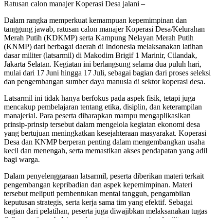
Ratusan calon manajer Koperasi Desa jalani –
Dalam rangka memperkuat kemampuan kepemimpinan dan
tanggung jawab, ratusan calon manajer Koperasi Desa/Kelurahan
Merah Putih (KDKMP) serta Kampung Nelayan Merah Putih
(KNMP) dari berbagai daerah di Indonesia melaksanakan latihan
dasar militer (latsarmil) di Makodim Brigif 1 Marinir, Cilandak,
Jakarta Selatan. Kegiatan ini berlangsung selama dua puluh hari,
mulai dari 17 Juni hingga 17 Juli, sebagai bagian dari proses seleksi
dan pengembangan sumber daya manusia di sektor koperasi desa.
Latsarmil ini tidak hanya berfokus pada aspek fisik, tetapi juga
mencakup pembelajaran tentang etika, disiplin, dan keterampilan
manajerial. Para peserta diharapkan mampu mengaplikasikan
prinsip-prinsip tersebut dalam mengelola kegiatan ekonomi desa
yang bertujuan meningkatkan kesejahteraan masyarakat. Koperasi
Desa dan KNMP berperan penting dalam mengembangkan usaha
kecil dan menengah, serta memastikan akses pendapatan yang adil
bagi warga.
Dalam penyelenggaraan latsarmil, peserta diberikan materi terkait
pengembangan kepribadian dan aspek kepemimpinan. Materi
tersebut meliputi pembentukan mental tangguh, pengambilan
keputusan strategis, serta kerja sama tim yang efektif. Sebagai
bagian dari pelatihan, peserta juga diwajibkan melaksanakan tugas