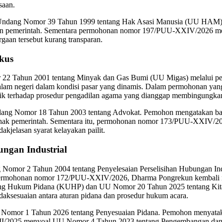
saan.
ang Nomor 39 Tahun 1999 tentang Hak Asasi Manusia (UU HAM). P
jakan pemerintah. Sementara permohonan nomor 197/PUU-XXIV/2026 m
aan tersebut kurang transparan.
kus
r 22 Tahun 2001 tentang Minyak dan Gas Bumi (UU Migas) melalu
alam negeri dalam kondisi pasar yang dinamis. Dalam permohonan 
ik terhadap prosedur pengadilan agama yang dianggap membingungka
Nomor 18 Tahun 2003 tentang Advokat. Pemohon mengatakan bahwa
n pihak pemerintah. Sementara itu, permohonan nomor 173/PUU-XXIV/
jelasan syarat kelayakan pailit.
ungan Industrial
r 2 Tahun 2004 tentang Penyelesaian Perselisihan Hubungan Indu
 permohonan nomor 172/PUU-XXIV/2026, Dharma Pongrekun kembali me
ang Hukum Pidana (KUHP) dan UU Nomor 20 Tahun 2025 tentang K
sesuaian antara aturan pidana dan prosedur hukum acara.
or 1 Tahun 2026 tentang Penyesuaian Pidana. Pemohon menyatakan
II/2025 menyoal UU Nomor 4 Tahun 2023 tentang Pengembangan dan Pe