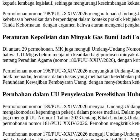
kepada lembaga legislatif, sehingga mengurangi keseimbangan kekua
Permohonan nomor 198/PUU-XXIV/2026 mengarah pada Undang-Und
kebebasan berserikat dan berpendapat dalam konteks praktik kebi
Tanda Kehormatan, dengan argumen bahwa aturan mengenai pengharg
Peraturan Kepolisian dan Minyak Gas Bumi Jadi Fo
Di antara 29 permohonan, MK juga menguji Undang-Undang Nomo
bahwa UU Migas belum menjamin keadilan bagi produsen minyak d
tentang Peradilan Agama (nomor 180/PUU-XXIV/2026), dengan krit
Permohonan nomor 196/PUU-XXIV/2026 menyangkut Undang-Undang 
tidak memadai, terutama dalam kasus yang melibatkan keterlibata
Penundaan Kewajiban Pembayaran Utang, dengan menyebutkan ketidak
Perubahan dalam UU Penyelesaian Perselisihan Hub
Permohonan nomor 189/PUU-XXIV/2026 menyoal Undang-Undang Nomo
mengakomodasi kepentingan pekerja dalam proses mediasi. Dalam
juga menguji UU Nomor 1 Tahun 2023 tentang Kitab Undang-Und
permohonan nomor 181/PUU-XXIV/2026. Pemohon mengkritik ketidak
Permohonan nomor 170/PUU-XXIV/2026 menguji Undang-Undang Nom
pelaku kejahatan. Di samping itu, permohonan nomor 164/PUU-XXI