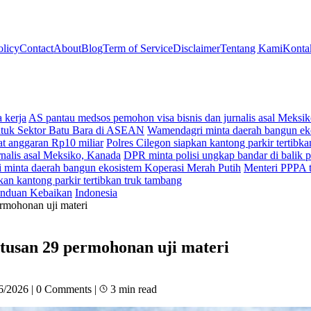
olicy
Contact
About
Blog
Term of Service
Disclaimer
Tentang Kami
Konta
 kerja
AS pantau medsos pemohon visa bisnis dan jurnalis asal Meksi
ntuk Sektor Batu Bara di ASEAN
Wamendagri minta daerah bangun ek
t anggaran Rp10 miliar
Polres Cilegon siapkan kantong parkir tertibk
nalis asal Meksiko, Kanada
DPR minta polisi ungkap bandar di balik p
minta daerah bangun ekosistem Koperasi Merah Putih
Menteri PPPA t
kan kantong parkir tertibkan truk tambang
nduan Kebaikan
Indonesia
rmohonan uji materi
tusan 29 permohonan uji materi
6/2026
|
0 Comments
|
3 min read