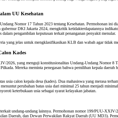
alam UU Kesehatan
g-Undang Nomor 17 Tahun 2023 tentang Kesehatan. Permohonan ini di
n gubernur DKI Jakarta 2024, mengkritik ketidakterdapatannya indika
as dalam pengambilan keputusan terkait penanganan penyakit menular.
ia yang jelas untuk mengklasifikasikan KLB dan wabah agar tidak me
Calon Kades
V/2026, yang menguji konstitusionalitas Undang-Undang Nomor 8 Tah
 Pilkada. Mereka meminta penegasan bahwa pemilihan kepala daerah h
usia calon kepala desa (kades). Dua mahasiswa yang merasa terhamb
nuntut perubahan batas usia dari minimal 25 tahun menjadi minimal
oroti keterbukaan usia sebagai syarat kelayakan jabatan.
ri terkait undang-undang lainnya. Permohonan nomor 199/PUU-XXIV
kilan Daerah, dan Dewan Perwakilan Rakyat Daerah (UU MD3). Pe