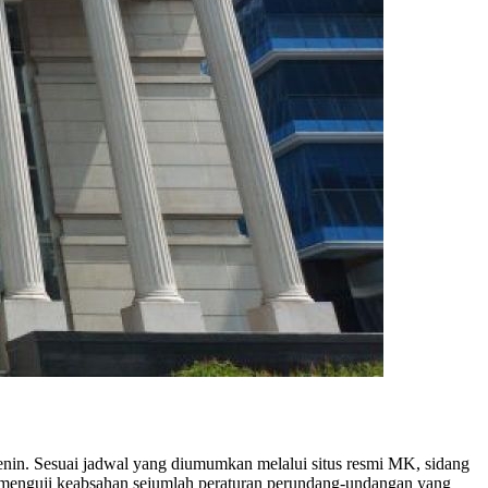
enin. Sesuai jadwal yang diumumkan melalui situs resmi MK, sidang
 menguji keabsahan sejumlah peraturan perundang-undangan yang