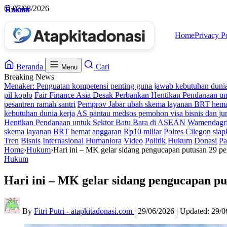
Skip
07/08/2026
Hukum
Hukum
Hukum
Hukum
to
content
Home
Privacy P
Beranda
Cari
Menu
Breaking News
Menaker: Penguatan kompetensi penting guna jawab kebutuhan dunia
pil koplo
Fair Finance Asia Desak Perbankan Hentikan Pendanaan u
pesantren ramah santri
Pemprov Jabar ubah skema layanan BRT hema
kebutuhan dunia kerja
AS pantau medsos pemohon visa bisnis dan jur
Hentikan Pendanaan untuk Sektor Batu Bara di ASEAN
Wamendagri 
skema layanan BRT hemat anggaran Rp10 miliar
Polres Cilegon siap
Tren
Bisnis
Internasional
Humaniora
Video
Politik
Hukum
Donasi
Pa
Home
›
Hukum
›
Hari ini – MK gelar sidang pengucapan putusan 29 pe
Hukum
Hari ini – MK gelar sidang pengucapan pu
By
Fitri Putri - atapkitadonasi.com
|
29/06/2026
|
Updated:
29/0