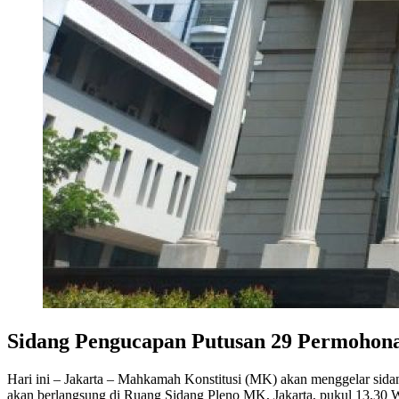
Sidang Pengucapan Putusan 29 Permohona
Hari ini – Jakarta – Mahkamah Konstitusi (MK) akan menggelar sida
akan berlangsung di Ruang Sidang Pleno MK, Jakarta, pukul 13.30 