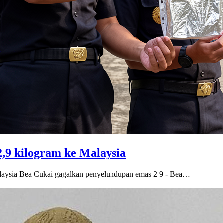
,9 kilogram ke Malaysia
aysia Bea Cukai gagalkan penyelundupan emas 2 9 - Bea…