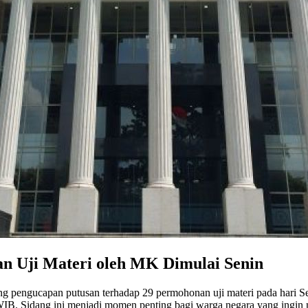
n Uji Materi oleh MK Dimulai Senin
ng pengucapan putusan terhadap 29 permohonan uji materi pada hari S
WIB. Sidang ini menjadi momen penting bagi warga negara yang ingin