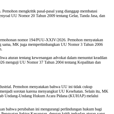
emohon mengkritik pasal-pasal yang dianggap membatasi
enyoal UU Nomor 20 Tahun 2009 tentang Gelar, Tanda Jasa, dan
i permohonan nomor 194/PUU-XXIV/2026. Pemohon menyatakan
yang sama, MK juga mempertimbangkan UU Nomor 3 Tahun 2006
n.
 aturan tentang kewenangan advokat dalam menuntut keadilan
2026 menguji UU Nomor 37 Tahun 2004 tentang Kepailitan dan
strial. Pemohon menyatakan bahwa UU ini tidak cukup
njadi sorotan karena menyangkut UU Kesehatan. Selain itu, MK
itab Undang-Undang Hukum Acara Pidana (KUHAP) melalui
 bahwa perubahan ini mengurangi perlindungan hukum bagi
nguatan Sektor Keuangan, dengan kritik terhadap aturan yang