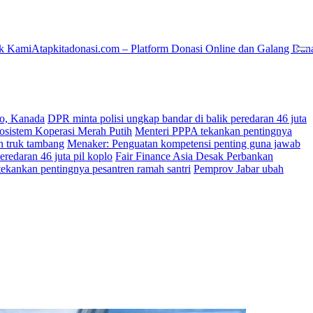
k Kami
Atapkitadonasi.com – Platform Donasi Online dan Galang Dan
ko, Kanada
DPR minta polisi ungkap bandar di balik peredaran 46 juta
osistem Koperasi Merah Putih
Menteri PPPA tekankan pentingnya
an truk tambang
Menaker: Penguatan kompetensi penting guna jawab
eredaran 46 juta pil koplo
Fair Finance Asia Desak Perbankan
ekankan pentingnya pesantren ramah santri
Pemprov Jabar ubah