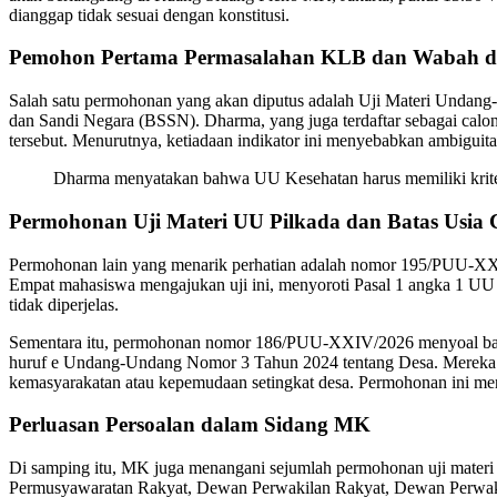
dianggap tidak sesuai dengan konstitusi.
Pemohon Pertama Permasalahan KLB dan Wabah d
Salah satu permohonan yang akan diputus adalah Uji Materi Undan
dan Sandi Negara (BSSN). Dharma, yang juga terdaftar sebagai calo
tersebut. Menurutnya, ketiadaan indikator ini menyebabkan ambiguit
Dharma menyatakan bahwa UU Kesehatan harus memiliki kriter
Permohonan Uji Materi UU Pilkada dan Batas Usia 
Permohonan lain yang menarik perhatian adalah nomor 195/PUU-XXI
Empat mahasiswa mengajukan uji ini, menyoroti Pasal 1 angka 1 UU
tidak diperjelas.
Sementara itu, permohonan nomor 186/PUU-XXIV/2026 menyoal batas 
huruf e Undang-Undang Nomor 3 Tahun 2024 tentang Desa. Mereka me
kemasyarakatan atau kepemudaan setingkat desa. Permohonan ini meny
Perluasan Persoalan dalam Sidang MK
Di samping itu, MK juga menangani sejumlah permohonan uji mate
Permusyawaratan Rakyat, Dewan Perwakilan Rakyat, Dewan Perwa