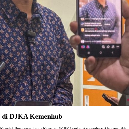
i di DJKA Kemenhub
– Komisi Pemberantasan Korupsi (KPK) sedang menelusuri kemungkina