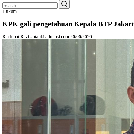
Search
Search
for:
Hukum
KPK gali pengetahuan Kepala BTP Jakart
Rachmat Razi - atapkitadonasi.com
26/06/2026