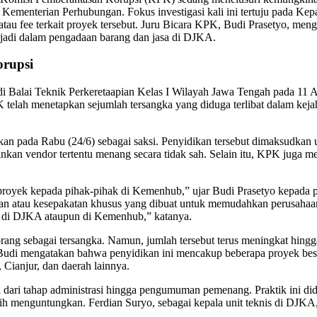
 Kementerian Perhubungan. Fokus investigasi kali ini tertuju pada Kep
atau fee terkait proyek tersebut. Juru Bicara KPK, Budi Prasetyo, me
rjadi dalam pengadaan barang dan jasa di DJKA.
orupsi
i Balai Teknik Perkeretaapian Kelas I Wilayah Jawa Tengah pada 11 Ap
elah menetapkan sejumlah tersangka yang diduga terlibat dalam kejahat
an pada Rabu (24/6) sebagai saksi. Penyidikan tersebut dimaksudkan
an vendor tertentu menang secara tidak sah. Selain itu, KPK juga mem
royek kepada pihak-pihak di Kemenhub,” ujar Budi Prasetyo kepada pa
an atau kesepakatan khusus yang dibuat untuk memudahkan perusahaan 
ak di DJKA ataupun di Kemenhub,” katanya.
ng sebagai tersangka. Namun, jumlah tersebut terus meningkat hingga 
. Budi mengatakan bahwa penyidikan ini mencakup beberapa proyek bes
 Cianjur, dan daerah lainnya.
dari tahap administrasi hingga pengumuman pemenang. Praktik ini did
 menguntungkan. Ferdian Suryo, sebagai kepala unit teknis di DJKA, d