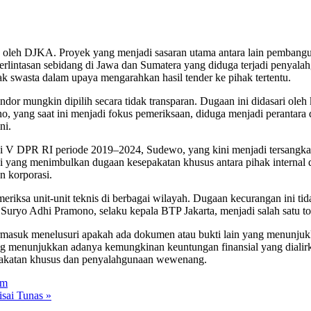
n oleh DJKA. Proyek yang menjadi sasaran utama antara lain pembanguna
an perlintasan sebidang di Jawa dan Sumatera yang diduga terjadi pen
k swasta dalam upaya mengarahkan hasil tender ke pihak tertentu.
or mungkin dipilih secara tidak transparan. Dugaan ini didasari oleh
, yang saat ini menjadi fokus pemeriksaan, diduga menjadi perantara 
ni.
i V DPR RI periode 2019–2024, Sudewo, yang kini menjadi tersangka 
pi yang menimbulkan dugaan kesepakatan khusus antara pihak internal
n korporasi.
eriksa unit-unit teknis di berbagai wilayah. Dugaan kecurangan ini 
 Suryo Adhi Pramono, selaku kepala BTP Jakarta, menjadi salah satu t
ermasuk menelusuri apakah ada dokumen atau bukti lain yang menunjuk
ang menunjukkan adanya kemungkinan keuntungan finansial yang dialir
epakatan khusus dan penyalahgunaan wewenang.
am
sai Tunas »