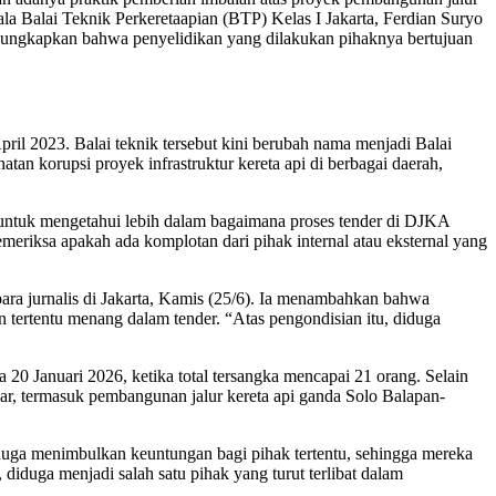
ala Balai Teknik Perkeretaapian (BTP) Kelas I Jakarta, Ferdian Suryo
ngungkapkan bahwa penyelidikan yang dilakukan pihaknya bertujuan
ril 2023. Balai teknik tersebut kini berubah nama menjadi Balai
an korupsi proyek infrastruktur kereta api di berbagai daerah,
 untuk mengetahui lebih dalam bagaimana proses tender di DJKA
eriksa apakah ada komplotan dari pihak internal atau eksternal yang
ra jurnalis di Jakarta, Kamis (25/6). Ia menambahkan bahwa
tertentu menang dalam tender. “Atas pengondisian itu, diduga
20 Januari 2026, ketika total tersangka mencapai 21 orang. Selain
ar, termasuk pembangunan jalur kereta api ganda Solo Balapan-
uga menimbulkan keuntungan bagi pihak tertentu, sehingga mereka
iduga menjadi salah satu pihak yang turut terlibat dalam