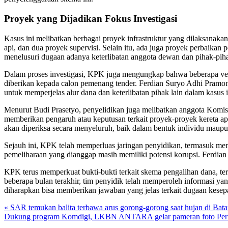
Proyek yang Dijadikan Fokus Investigasi
Kasus ini melibatkan berbagai proyek infrastruktur yang dilaksanaka
api, dan dua proyek supervisi. Selain itu, ada juga proyek perbaik
menelusuri dugaan adanya keterlibatan anggota dewan dan pihak-piha
Dalam proses investigasi, KPK juga mengungkap bahwa beberapa vend
diberikan kepada calon pemenang tender. Ferdian Suryo Adhi Pramono
untuk memperjelas alur dana dan keterlibatan pihak lain dalam kasus i
Menurut Budi Prasetyo, penyelidikan juga melibatkan anggota Komis
memberikan pengaruh atau keputusan terkait proyek-proyek kereta a
akan diperiksa secara menyeluruh, baik dalam bentuk individu maupu
Sejauh ini, KPK telah memperluas jaringan penyidikan, termasuk mem
pemeliharaan yang dianggap masih memiliki potensi korupsi. Ferdian
KPK terus memperkuat bukti-bukti terkait skema pengalihan dana, t
beberapa bulan terakhir, tim penyidik telah memperoleh informasi y
diharapkan bisa memberikan jawaban yang jelas terkait dugaan kes
« SAR temukan balita terbawa arus gorong-gorong saat hujan di Bat
Dukung program Komdigi, LKBN ANTARA gelar pameran foto Peri