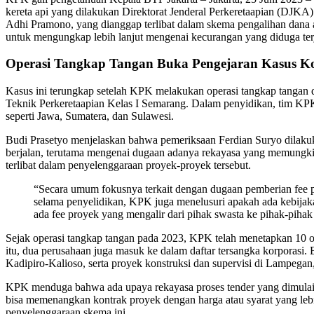
kereta api yang dilakukan Direktorat Jenderal Perkeretaapian (DJKA)
Adhi Pramono, yang dianggap terlibat dalam skema pengalihan dana 
untuk mengungkap lebih lanjut mengenai kecurangan yang diduga te
Operasi Tangkap Tangan Buka Pengejaran Kasus K
Kasus ini terungkap setelah KPK melakukan operasi tangkap tangan d
Teknik Perkeretaapian Kelas I Semarang. Dalam penyidikan, tim KPK t
seperti Jawa, Sumatera, dan Sulawesi.
Budi Prasetyo menjelaskan bahwa pemeriksaan Ferdian Suryo dilakuk
berjalan, terutama mengenai dugaan adanya rekayasa yang memungkink
terlibat dalam penyelenggaraan proyek-proyek tersebut.
“Secara umum fokusnya terkait dengan dugaan pemberian fee p
selama penyelidikan, KPK juga menelusuri apakah ada kebijak
ada fee proyek yang mengalir dari pihak swasta ke pihak-pih
Sejak operasi tangkap tangan pada 2023, KPK telah menetapkan 10 ora
itu, dua perusahaan juga masuk ke dalam daftar tersangka korporasi
Kadipiro-Kalioso, serta proyek konstruksi dan supervisi di Lampegan,
KPK menduga bahwa ada upaya rekayasa proses tender yang dimulai 
bisa memenangkan kontrak proyek dengan harga atau syarat yang lebih
penyelenggaraan skema ini.