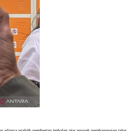
n adanya praktik pemberian imbalan atas proyek pembangunan jalur