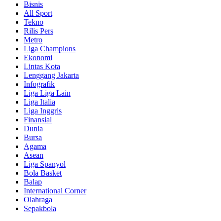
Bisnis
All Sport
Tekno
Rilis Pers
Metro
Liga Champions
Ekonomi
Lintas Kota
Lenggang Jakarta
Infografik
Liga Liga Lain
Liga Italia
Liga Inggris
Finansial
Dunia
Bursa
Agama
Asean
Liga Spanyol
Bola Basket
Balap
International Corner
Olahraga
Sepakbola