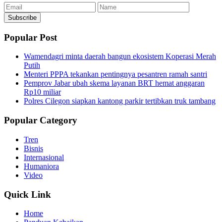
Email
Name
Subscribe
Popular Post
Wamendagri minta daerah bangun ekosistem Koperasi Merah
Putih
Menteri PPPA tekankan pentingnya pesantren ramah santri
Pemprov Jabar ubah skema layanan BRT hemat anggaran
Rp10 miliar
Polres Cilegon siapkan kantong parkir tertibkan truk tambang
Popular Category
Tren
Bisnis
Internasional
Humaniora
Video
Quick Link
Home