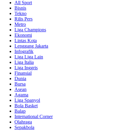
All Sport
Bisnis
Tekno
Rilis Pers
Metro
Liga Champions
Ekonomi
Lintas Kota
Lenggang Jakarta
Infografik
Liga Liga Lain
Liga Italia
Liga Inggris
Finansial
Dunia
Bursa
Asean
Agama
Liga Spanyol
Bola Basket
Balap
International Corner
Olahraga
Sepakbola