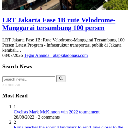
LRT Jakarta Fase 1B rute Velodrome-
Manggarai tersambung 100 persen
LRT Jakarta Fase 1B: Rute Velodrome-Manggarai Tersambung 100
Persen Latest Program - Infrastruktur transportasi publik di Jakarta
kembali…
08/07/2026
Tegar Ananda - atapkitadonasi.com
Search News
Search
for:
Ad 300×250
Most Read
1
Cyclists Mark McKinnon win 2022 tournament
28/08/2022 · 2 comments
2
Rona reaches the scoring landmark to send Juve closer to the