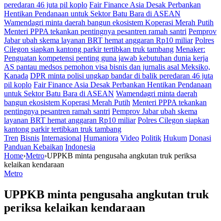
peredaran 46 juta pil koplo
Fair Finance Asia Desak Perbankan
Hentikan Pendanaan untuk Sektor Batu Bara di ASEAN
Wamendagri minta daerah bangun ekosistem Koperasi Merah Putih
Menteri PPPA tekankan pentingnya pesantren ramah santri
Pemprov
Jabar ubah skema layanan BRT hemat anggaran Rp10 miliar
Polres
Cilegon siapkan kantong parkir tertibkan truk tambang
Menaker:
Penguatan kompetensi penting guna jawab kebutuhan dunia kerja
AS pantau medsos pemohon visa bisnis dan jurnalis asal Meksiko,
Kanada
DPR minta polisi ungkap bandar di balik peredaran 46 juta
pil koplo
Fair Finance Asia Desak Perbankan Hentikan Pendanaan
untuk Sektor Batu Bara di ASEAN
Wamendagri minta daerah
bangun ekosistem Koperasi Merah Putih
Menteri PPPA tekankan
pentingnya pesantren ramah santri
Pemprov Jabar ubah skema
layanan BRT hemat anggaran Rp10 miliar
Polres Cilegon siapkan
kantong parkir tertibkan truk tambang
Tren
Bisnis
Internasional
Humaniora
Video
Politik
Hukum
Donasi
Panduan Kebaikan
Indonesia
Home
›
Metro
›
UPPKB minta pengusaha angkutan truk periksa
kelaikan kendaraan
Metro
UPPKB minta pengusaha angkutan truk
periksa kelaikan kendaraan