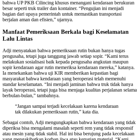
bahwa UP PKB Cilincing khusus menangani kendaraan berukuran
besar seperti truk trailer dan kontainer. “Pengujian ini menjadi
bagian dari upaya pemerintah untuk memastikan transportasi
berjalan aman dan efisien,” ujarnya.
Manfaat Pemeriksaan Berkala bagi Keselamatan
Lalu Lintas
Adji menyatakan bahwa pemeriksaan rutin bukan hanya tugas
pengusaha, tetapi juga tanggung jawab setiap sopir. “Kami terus
melakukan sosialisasi baik kepada pengusaha angkutan maupun
sopir kendaraan agar rutin memeriksa kendaraan mereka,” katanya.
Ia menekankan bahwa uji KIR memberikan kepastian bagi
masyarakat bahwa kendaraan yang beroperasi telah memenuhi
standar keselamatan. “Ini menjadi jaminan bahwa truk tidak hanya
layak beroperasi, tetapi juga bisa menjaga kualitas perjalanan selama
berbulan-bulan,” tambahnya.
“Jangan sampai terjadi kecelakaan karena kendaraan
tak dilakukan pemeriksaan rutin,” kata dia.
Sebagai contoh, Adji mengungkapkan bahwa kendaraan yang tidak
diperiksa bisa mengalami masalah seperti rem yang tidak responsif
atau mesin yang tidak stabil. Hal ini bisa berujung pada kecelakaan
yang mengakibatkan korban jiwa atau kerugian material. “Kami