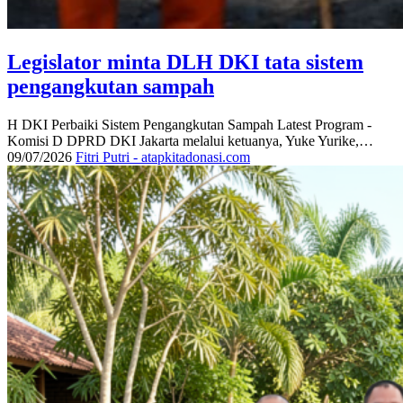
Legislator minta DLH DKI tata sistem
pengangkutan sampah
H DKI Perbaiki Sistem Pengangkutan Sampah Latest Program -
Komisi D DPRD DKI Jakarta melalui ketuanya, Yuke Yurike,…
09/07/2026
Fitri Putri - atapkitadonasi.com