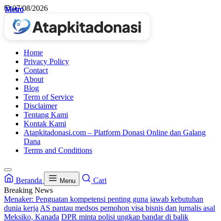
Skip
07/08/2026
Metro
Metro
Metro
Metro
to
content
Home
Privacy Policy
Contact
About
Blog
Term of Service
Disclaimer
Tentang Kami
Kontak Kami
Atapkitadonasi.com – Platform Donasi Online dan Galang
Dana
Terms and Conditions
Beranda
Cari
Menu
Breaking News
Menaker: Penguatan kompetensi penting guna jawab kebutuhan
dunia kerja
AS pantau medsos pemohon visa bisnis dan jurnalis asal
Meksiko, Kanada
DPR minta polisi ungkap bandar di balik