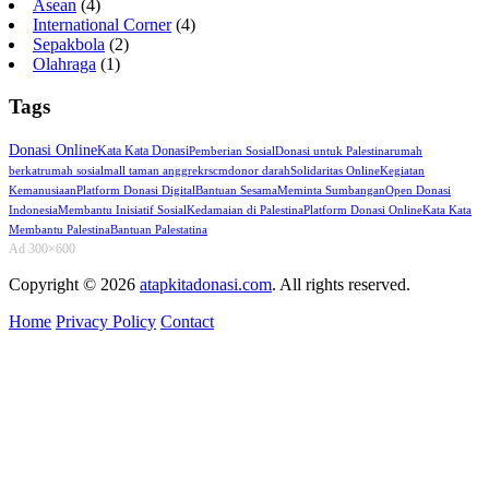
Asean
(4)
International Corner
(4)
Sepakbola
(2)
Olahraga
(1)
Tags
Donasi Online
Kata Kata Donasi
Pemberian Sosial
Donasi untuk Palestina
rumah
berkat
rumah sosial
mall taman anggrek
rscm
donor darah
Solidaritas Online
Kegiatan
Kemanusiaan
Platform Donasi Digital
Bantuan Sesama
Meminta Sumbangan
Open Donasi
Indonesia
Membantu Inisiatif Sosial
Kedamaian di Palestina
Platform Donasi Online
Kata Kata
Membantu Palestina
Bantuan Palestatina
Ad 300×600
Copyright © 2026
atapkitadonasi.com
. All rights reserved.
Home
Privacy Policy
Contact