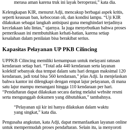
merasa aman karena truk ini layak beroperasi,” kata dia.
Kelengkapan KIR, menurut Adji, mencakup berbagai aspek kritis,
seperti keausan ban, kebocoran oli, dan kondisi lampu. “Uji KIR
dilakukan sebagai langkah antisipasi guna menghindari terjadinya
kecelakaan lalu lintas,” ujarnya. Ia juga menyebutkan bahwa proses
pemeriksaan ini membutuhkan kehati-hatian, karena setiap
kesalahan dalam penilaian bisa berakibat serius.
Kapasitas Pelayanan UP PKB Cilincing
UPPKB Cilincing memiliki kemampuan untuk melayani ratusan
kendaraan setiap hari. “Total ada 440 kendaraan serta layanan
kolektif sebanyak dua tempat dalam satu hari dengan maksimal 120
kendaraan, jadi total bisa 560 kendaraan,” jelas Adji. Ia menjelaskan
bahwa kantor ini dilengkapi dengan empat lajur pelayanan, di mana
satu lajur mampu menangani hingga 110 kendaraan per hari.
“Pendaftaran dapat dilakukan secara daring melalui website resmi
serta mengunggah dokumen yang dibutuhkan,” tambahnya.
“Pelayanan uji kir ini hanya dilakukan dalam waktu
yang singkat,” kata dia.
Pengusaha angkutan, kata Adji, dapat memanfaatkan layanan online
untuk mempermudah proses pendaftaran. Selain itu, ia menyoroti