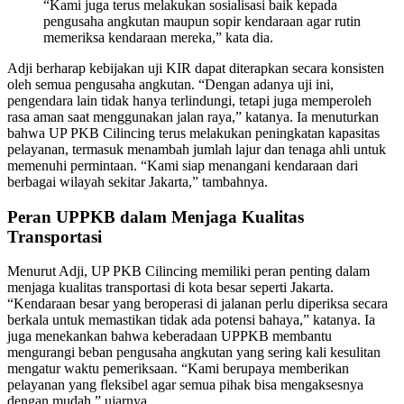
“Kami juga terus melakukan sosialisasi baik kepada
pengusaha angkutan maupun sopir kendaraan agar rutin
memeriksa kendaraan mereka,” kata dia.
Adji berharap kebijakan uji KIR dapat diterapkan secara konsisten
oleh semua pengusaha angkutan. “Dengan adanya uji ini,
pengendara lain tidak hanya terlindungi, tetapi juga memperoleh
rasa aman saat menggunakan jalan raya,” katanya. Ia menuturkan
bahwa UP PKB Cilincing terus melakukan peningkatan kapasitas
pelayanan, termasuk menambah jumlah lajur dan tenaga ahli untuk
memenuhi permintaan. “Kami siap menangani kendaraan dari
berbagai wilayah sekitar Jakarta,” tambahnya.
Peran UPPKB dalam Menjaga Kualitas
Transportasi
Menurut Adji, UP PKB Cilincing memiliki peran penting dalam
menjaga kualitas transportasi di kota besar seperti Jakarta.
“Kendaraan besar yang beroperasi di jalanan perlu diperiksa secara
berkala untuk memastikan tidak ada potensi bahaya,” katanya. Ia
juga menekankan bahwa keberadaan UPPKB membantu
mengurangi beban pengusaha angkutan yang sering kali kesulitan
mengatur waktu pemeriksaan. “Kami berupaya memberikan
pelayanan yang fleksibel agar semua pihak bisa mengaksesnya
dengan mudah,” ujarnya.