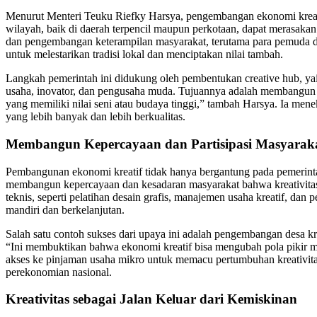
Menurut Menteri Teuku Riefky Harsya, pengembangan ekonomi kreatif
wilayah, baik di daerah terpencil maupun perkotaan, dapat merasakan
dan pengembangan keterampilan masyarakat, terutama para pemuda da
untuk melestarikan tradisi lokal dan menciptakan nilai tambah.
Langkah pemerintah ini didukung oleh pembentukan creative hub, yait
usaha, inovator, dan pengusaha muda. Tujuannya adalah membangun e
yang memiliki nilai seni atau budaya tinggi,” tambah Harsya. Ia me
yang lebih banyak dan lebih berkualitas.
Membangun Kepercayaan dan Partisipasi Masyarak
Pembangunan ekonomi kreatif tidak hanya bergantung pada pemerintah,
membangun kepercayaan dan kesadaran masyarakat bahwa kreativitas 
teknis, seperti pelatihan desain grafis, manajemen usaha kreatif, 
mandiri dan berkelanjutan.
Salah satu contoh sukses dari upaya ini adalah pengembangan desa k
“Ini membuktikan bahwa ekonomi kreatif bisa mengubah pola pikir m
akses ke pinjaman usaha mikro untuk memacu pertumbuhan kreativitas 
perekonomian nasional.
Kreativitas sebagai Jalan Keluar dari Kemiskinan