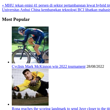
« MHU tekan emisi 41 persen di sektor pertambangan lewat hybrid t
Universitas Anhui China kembangkan teknologi BCI libatkan mahasi
Most Popular
Cyclists Mark McKinnon win 2022 tournament
28/08/2022
Rona reaches the scoring landmark to send Juve closer to the tit