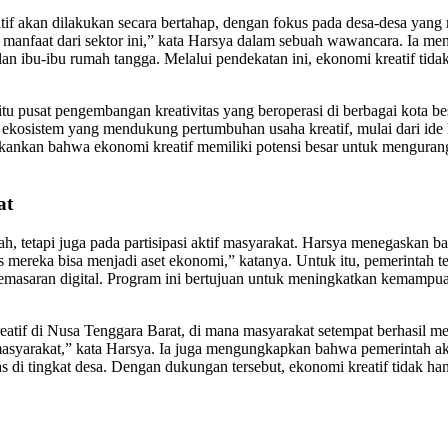
 akan dilakukan secara bertahap, dengan fokus pada desa-desa yang 
 manfaat dari sektor ini,” kata Harsya dalam sebuah wawancara. Ia men
n ibu-ibu rumah tangga. Melalui pendekatan ini, ekonomi kreatif tid
u pusat pengembangan kreativitas yang beroperasi di berbagai kota be
kosistem yang mendukung pertumbuhan usaha kreatif, mulai dari ide 
nekankan bahwa ekonomi kreatif memiliki potensi besar untuk menguran
at
 tetapi juga pada partisipasi aktif masyarakat. Harsya menegaskan bah
mereka bisa menjadi aset ekonomi,” katanya. Untuk itu, pemerintah 
dan pemasaran digital. Program ini bertujuan untuk meningkatkan kemam
reatif di Nusa Tenggara Barat, di mana masyarakat setempat berhasil 
asyarakat,” kata Harsya. Ia juga mengungkapkan bahwa pemerintah aka
di tingkat desa. Dengan dukungan tersebut, ekonomi kreatif tidak han