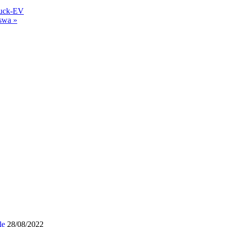
ruck-EV
swa »
le
28/08/2022