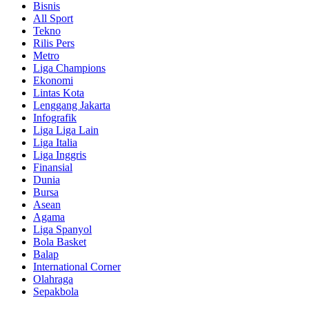
Bisnis
All Sport
Tekno
Rilis Pers
Metro
Liga Champions
Ekonomi
Lintas Kota
Lenggang Jakarta
Infografik
Liga Liga Lain
Liga Italia
Liga Inggris
Finansial
Dunia
Bursa
Asean
Agama
Liga Spanyol
Bola Basket
Balap
International Corner
Olahraga
Sepakbola