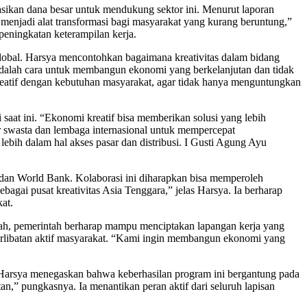
kasikan dana besar untuk mendukung sektor ini. Menurut laporan
menjadi alat transformasi bagi masyarakat yang kurang beruntung,”
peningkatan keterampilan kerja.
 global. Harsya mencontohkan bagaimana kreativitas dalam bidang
i adalah cara untuk membangun ekonomi yang berkelanjutan dan tidak
eatif dengan kebutuhan masyarakat, agar tidak hanya menguntungkan
saat ini. “Ekonomi kreatif bisa memberikan solusi yang lebih
 swasta dan lembaga internasional untuk mempercepat
bih dalam hal akses pasar dan distribusi. I Gusti Agung Ayu
dan World Bank. Kolaborasi ini diharapkan bisa memperoleh
bagai pusat kreativitas Asia Tenggara,” jelas Harsya. Ia berharap
at.
yah, pemerintah berharap mampu menciptakan lapangan kerja yang
terlibatan aktif masyarakat. “Kami ingin membangun ekonomi yang
. Harsya menegaskan bahwa keberhasilan program ini bergantung pada
an,” pungkasnya. Ia menantikan peran aktif dari seluruh lapisan