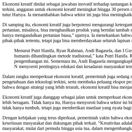
Ekonomi kreatif dinilai sebagai jawaban inovatif terhadap tantangan
terkini, anggaran untuk ekonomi kreatif meningkat hingga 30 persen
tutur Harsya. Ia menambahkan bahwa sektor ini juga bisa meningkatka
Di samping itu, ekonomi kreatif juga berpotensi mengurangi ketergan
pertanian, misalnya, bisa menghasilkan produk yang bernilai tambah 
hanya mengandalkan pertanian biasa,” ujarnya. Ia menekankan bahw
pihak-pihak tertentu, tetapi juga bisa memberdayakan seluruh lapisan
Menurut Putri Hanifa, Ryan Rahman, Andi Bagasela, dan I Gust
humanis dibandingkan metode tradisional,” kata Putri Hanifa
pengembangan ini. Sementara itu, Andi Bagasela mengungkapka
N menyoroti pentingnya edukasi dan kesadaran masyarakat tenta
Dalam rangka memperkuat ekonomi kreatif, pemerintah juga sedang 
pengetahuan dan teknologi terkini, serta membuka peluang ekspor prod
bahwa dengan strategi yang lebih terarah, ekonomi kreatif bisa men
Ekonomi kreatif juga dianggap sebagai jalan untuk memperkuat ekon
lebih beragam. Tidak hanya itu, Harsya menyoroti bahwa sektor ini 
tidak hanya tumbuh, tetapi juga memberikan manfaat yang nyata bagi 
Dengan kebijakan yang terus diperkuat, pemerintah yakin bahwa eko
keseriusan masyarakat dan dukungan pihak terkait. “Kreativitas adala
masyarakat, mulai dari pemuda hingga usia tua, dalam mengembangkan