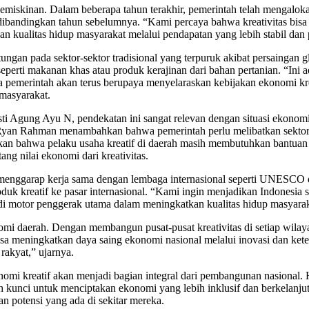
 kemiskinan. Dalam beberapa tahun terakhir, pemerintah telah mengalo
 dibandingkan tahun sebelumnya. “Kami percaya bahwa kreativitas bisa 
n kualitas hidup masyarakat melalui pendapatan yang lebih stabil dan 
tungan pada sektor-sektor tradisional yang terpuruk akibat persaingan
seperti makanan khas atau produk kerajinan dari bahan pertanian. “In
a pemerintah akan terus berupaya menyelaraskan kebijakan ekonomi kr
 masyarakat.
i Agung Ayu N, pendekatan ini sangat relevan dengan situasi ekonomi 
. Ryan Rahman menambahkan bahwa pemerintah perlu melibatkan sektor
n bahwa pelaku usaha kreatif di daerah masih membutuhkan bantuan le
ng nilai ekonomi dari kreativitas.
menggarap kerja sama dengan lembaga internasional seperti UNESCO 
uk kreatif ke pasar internasional. “Kami ingin menjadikan Indonesia se
jadi motor penggerak utama dalam meningkatkan kualitas hidup masyarak
omi daerah. Dengan membangun pusat-pusat kreativitas di setiap wila
bisa meningkatkan daya saing ekonomi nasional melalui inovasi dan ke
rakyat,” ujarnya.
nomi kreatif akan menjadi bagian integral dari pembangunan nasional
h kunci untuk menciptakan ekonomi yang lebih inklusif dan berkelanjut
 potensi yang ada di sekitar mereka.